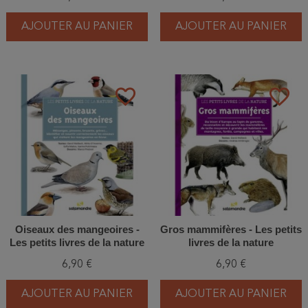
AJOUTER AU PANIER
AJOUTER AU PANIER
favorite_border
favorite_border
Oiseaux des mangeoires -
Gros mammifères - Les petits
Les petits livres de la nature
livres de la nature
6,90 €
6,90 €
AJOUTER AU PANIER
AJOUTER AU PANIER