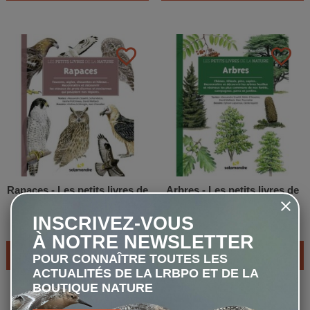
favorite_border
favorite_border
Rapaces - Les petits livres de
Arbres - Les petits livres de
la nature
la nature
INSCRIVEZ-VOUS
6,90 €
6,90 €
À NOTRE NEWSLETTER
AJOUTER AU PANIER
AJOUTER AU PANIER
POUR CONNAÎTRE TOUTES LES
ACTUALITÉS DE LA LRBPO ET DE LA
BOUTIQUE NATURE