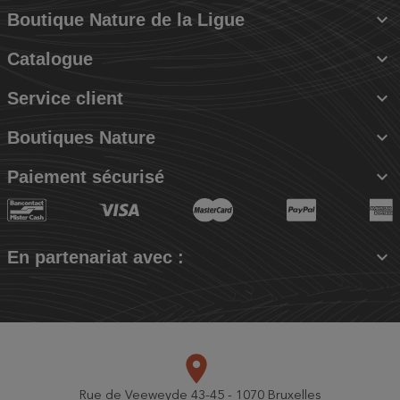

Boutique Nature de la Ligue

Catalogue

Service client

Boutiques Nature

Paiement sécurisé

En partenariat avec :
place
Rue de Veeweyde 43-45 - 1070 Bruxelles