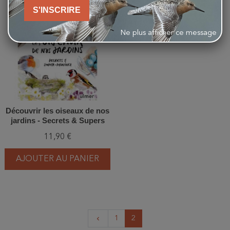
favorite_border
S'INSCRIRE
Ne plus afficher ce message
Découvrir les oiseaux de nos
jardins - Secrets & Supers
pouvoirs
11,90 €
AJOUTER AU PANIER
Précédent
1
2
keyboard_arrow_left