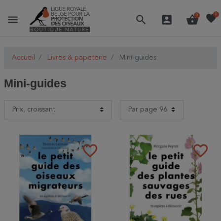
favorite
0
menu
search
account_box
shopping_basket
0
Accueil
Livres & papeterie
Mini-guides
Mini-guides
favorite_border
favorite_border