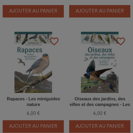
AJOUTER AU PANIER
AJOUTER AU PANIER
favorite_border
favorite_border
Rapaces - Les miniguides
Oiseaux des jardins, des
nature
villes et des campagnes - Les
miniguides nature
6,00 €
6,00 €
AJOUTER AU PANIER
AJOUTER AU PANIER