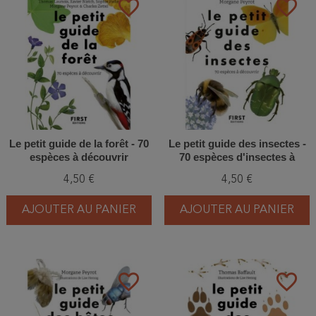
favorite_border
favorite_border
Le petit guide de la forêt - 70
Le petit guide des insectes -
espèces à découvrir
70 espèces d'insectes à
découvrir
4,50 €
4,50 €
AJOUTER AU PANIER
AJOUTER AU PANIER
favorite_border
favorite_border