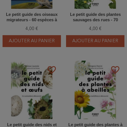
Le petit guide des oiseaux
Le petit guide des plantes
migrateurs - 60 espèces à
sauvages des rues - 70
découvrir
espèces à découvrir
4,00 €
4,00 €
AJOUTER AU PANIER
AJOUTER AU PANIER
favorite_border
favorite_border
Le petit guide des nids et
Le petit guide des plantes à