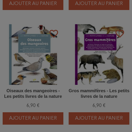
AJOUTER AU PANIER
AJOUTER AU PANIER
favorite_border
favorite_border
Oiseaux des mangeoires -
Gros mammifères - Les petits
Les petits livres de la nature
livres de la nature
6,90 €
6,90 €
AJOUTER AU PANIER
AJOUTER AU PANIER