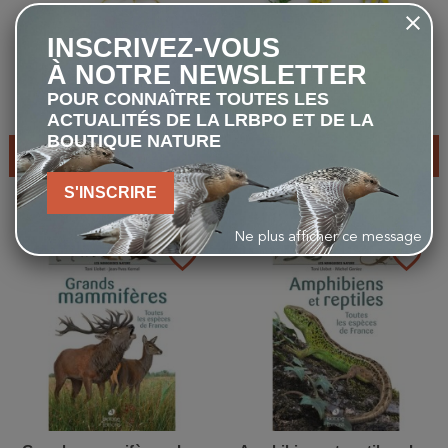
INSCRIVEZ-VOUS
Mini-guide des insectes
Mini-guide des plantes
À NOTRE NEWSLETTER
sauvages
POUR CONNAÎTRE TOUTES LES
4,95 €
4,95 €
ACTUALITÉS DE LA LRBPO ET DE LA
BOUTIQUE NATURE
AJOUTER AU PANIER
AJOUTER AU PANIER
S'INSCRIRE
Ne plus afficher ce message
favorite_border
favorite_border