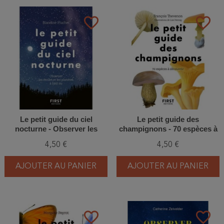
favorite_border
favorite_border
Le petit guide du ciel
Le petit guide des
nocturne - Observer les
champignons - 70 espèces à
étoiles et planètes à l'oeil nu
découvrir
4,50 €
4,50 €
AJOUTER AU PANIER
AJOUTER AU PANIER
favorite_border
favorite_border