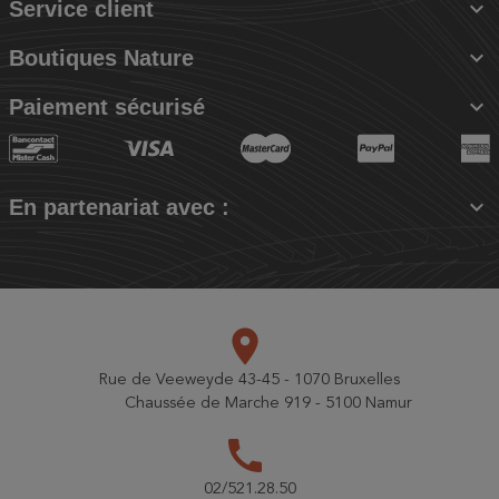

Service client

Boutiques Nature

Paiement sécurisé

En partenariat avec :
place
Rue de Veeweyde 43-45 - 1070 Bruxelles
Chaussée de Marche 919 - 5100 Namur
call
02/521.28.50