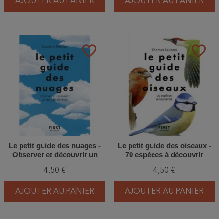
AJOUTER AU PANIER
AJOUTER AU PANIER
favorite_border
favorite_border
Le petit guide des nuages -
Le petit guide des oiseaux -
Observer et découvrir un
70 espèces à découvrir
monde de rêves
4,50 €
4,50 €
AJOUTER AU PANIER
AJOUTER AU PANIER