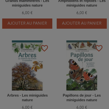
Grands mammifères - Les
Amphibiens et reptiles - Les
miniguides nature
miniguides nature
6,00 €
6,00 €
AJOUTER AU PANIER
AJOUTER AU PANIER
favorite_border
favorite_border
Arbres - Les miniguides
Papillons de jour - Les
nature
miniguides nature
6,00 €
6,00 €