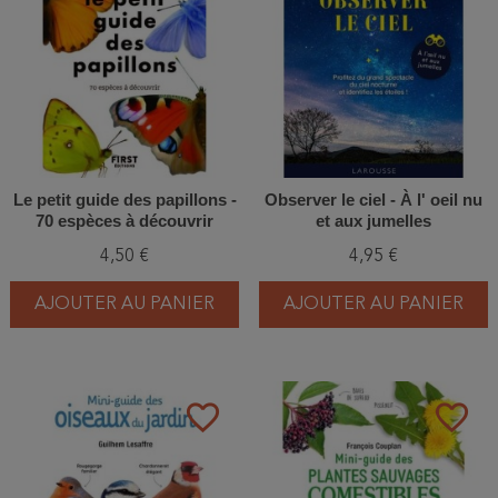
Le petit guide des papillons -
Observer le ciel - À l' oeil nu
70 espèces à découvrir
et aux jumelles
4,50 €
4,95 €
AJOUTER AU PANIER
AJOUTER AU PANIER
favorite_border
favorite_border