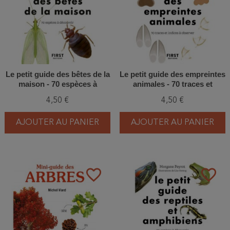
Le petit guide des bêtes de la
Le petit guide des empreintes
maison - 70 espèces à
animales - 70 traces et
découvrir
indices à observer
4,50 €
4,50 €
AJOUTER AU PANIER
AJOUTER AU PANIER
favorite_border
favorite_border