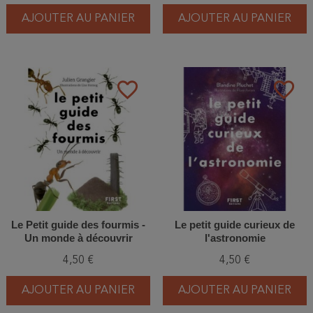
AJOUTER AU PANIER
AJOUTER AU PANIER
favorite_border
favorite_border
Le Petit guide des fourmis -
Le petit guide curieux de
Un monde à découvrir
l'astronomie
4,50 €
4,50 €
AJOUTER AU PANIER
AJOUTER AU PANIER