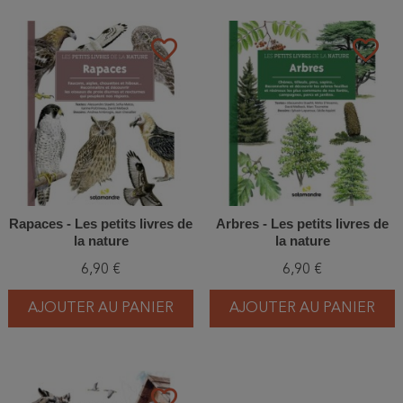
favorite_border
favorite_border
Rapaces - Les petits livres de
Arbres - Les petits livres de
la nature
la nature
6,90 €
6,90 €
AJOUTER AU PANIER
AJOUTER AU PANIER
favorite_border