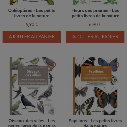
Coléoptères - Les petits
Fleurs des prairies - Les
livres de la nature
petits livres de la nature
6,90 €
6,90 €
AJOUTER AU PANIER
AJOUTER AU PANIER
favorite_border
favorite_border
Oiseaux des villes - Les
Papillons - Les petits livres
petits livres de la nature
de la nature