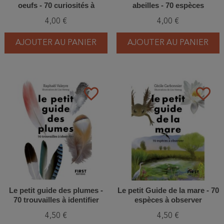
oeufs - 70 curiosités à
abeilles - 70 espèces
découvrir
mellifères à découvrir
4,00 €
4,00 €
AJOUTER AU PANIER
AJOUTER AU PANIER
favorite_border
favorite_border
Le petit guide des plumes -
Le petit Guide de la mare - 70
70 trouvailles à identifier
espèces à observer
4,50 €
4,50 €