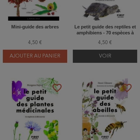
Mini-guide des arbres
Le petit guide des reptiles et
amphibiens - 70 espèces à
découvrir
4,50 €
4,50 €
AJOUTER AU PANIER
VOIR
favorite_border
favorite_border