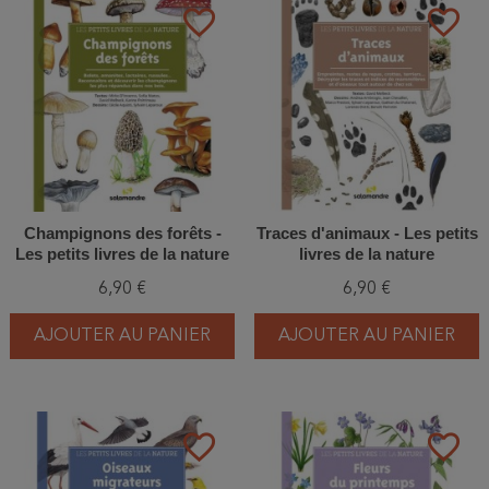
favorite_border
favorite_border
Champignons des forêts -
Traces d'animaux - Les petits
Les petits livres de la nature
livres de la nature
6,90 €
6,90 €
AJOUTER AU PANIER
AJOUTER AU PANIER
favorite_border
favorite_border