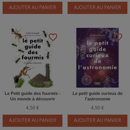
AJOUTER AU PANIER
AJOUTER AU PANIER
favorite_border
favorite_border
Le Petit guide des fourmis -
Le petit guide curieux de
Un monde à découvrir
l'astronomie
4,50 €
4,50 €
AJOUTER AU PANIER
AJOUTER AU PANIER