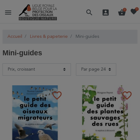
favorite
0
menu
search
account_box
shopping_basket
0
Accueil
Livres & papeterie
Mini-guides
Mini-guides
favorite_border
favorite_border