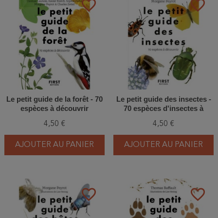
favorite_border
favorite_border
Le petit guide de la forêt - 70
Le petit guide des insectes -
espèces à découvrir
70 espèces d'insectes à
découvrir
4,50 €
4,50 €
AJOUTER AU PANIER
AJOUTER AU PANIER
favorite_border
favorite_border