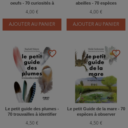
oeufs - 70 curiosités à
abeilles - 70 espèces
découvrir
mellifères à découvrir
4,00 €
4,00 €
AJOUTER AU PANIER
AJOUTER AU PANIER
favorite_border
favorite_border
Le petit guide des plumes -
Le petit Guide de la mare - 70
70 trouvailles à identifier
espèces à observer
4,50 €
4,50 €