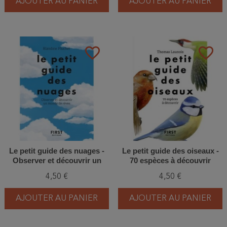
AJOUTER AU PANIER
AJOUTER AU PANIER
favorite_border
favorite_border
Le petit guide des nuages -
Le petit guide des oiseaux -
Observer et découvrir un
70 espèces à découvrir
monde de rêves
4,50 €
4,50 €
AJOUTER AU PANIER
AJOUTER AU PANIER