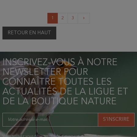
Suivant
1
2
3
keyboard_arrow_right
RETOUR EN HAUT
INSCRIVEZ-VOUS À NOTRE
NEWSLETTER POUR
CONNAÎTRE TOUTES LES
ACTUALITÉS DE LA LIGUE ET
DE LA BOUTIQUE NATURE
Vous pouvez vous désinscrire à tout moment.