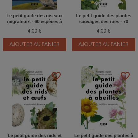
Le petit guide des oiseaux
Le petit guide des plantes
migrateurs - 60 espèces à
sauvages des rues - 70
découvrir
espèces à découvrir
4,00 €
4,00 €
AJOUTER AU PANIER
AJOUTER AU PANIER
favorite_border
favorite_border
Le petit guide des nids et
Le petit guide des plantes à