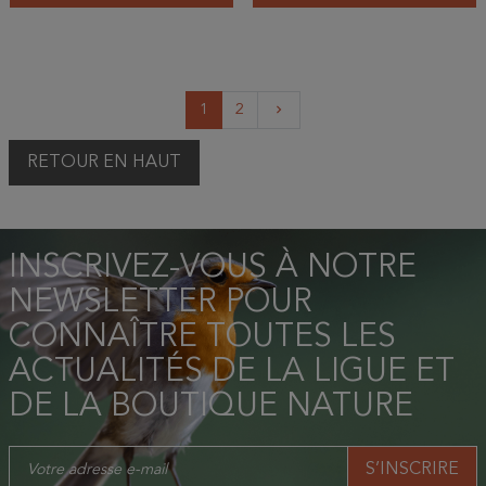
Suivant
1
2
keyboard_arrow_right
RETOUR EN HAUT
INSCRIVEZ-VOUS À NOTRE
NEWSLETTER POUR
CONNAÎTRE TOUTES LES
ACTUALITÉS DE LA LIGUE ET
DE LA BOUTIQUE NATURE