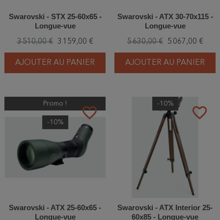
Swarovski - STX 25-60x65 -
Swarovski - ATX 30-70x115 -
Longue-vue
Longue-vue
3 510,00 €
3 159,00 €
5 630,00 €
5 067,00 €
AJOUTER AU PANIER
AJOUTER AU PANIER
Promo !
-10%
favorite_border
favorite_border
-10%
Swarovski - ATX 25-60x65 -
Swarovski - ATX Interior 25-
Longue-vue
60x85 - Longue-vue