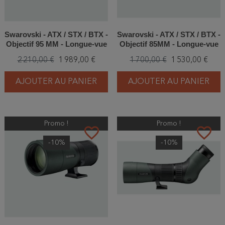
Swarovski - ATX / STX / BTX -
Swarovski - ATX / STX / BTX -
Objectif 95 MM - Longue-vue
Objectif 85MM - Longue-vue
2 210,00 €
1 989,00 €
1 700,00 €
1 530,00 €
AJOUTER AU PANIER
AJOUTER AU PANIER
Promo !
Promo !
favorite_border
favorite_border
-10%
-10%