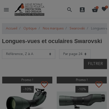
favorite
0
menu
search
account_box
shopping_basket
0
Accueil
Optique
Nos marques
Swarovski
Longues-vue
Longues-vues et oculaires Swarovski
FILTRER
Promo !
Promo !
favorite_border
favorite_border
-10%
-10%