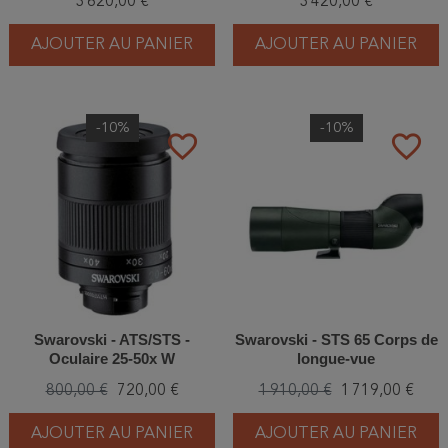
3 620,00 €
3 420,00 €
AJOUTER AU PANIER
AJOUTER AU PANIER
-10%
-10%
favorite_border
favorite_border
Swarovski - ATS/STS -
Swarovski - STS 65 Corps de
Oculaire 25-50x W
longue-vue
800,00 €
720,00 €
1 910,00 €
1 719,00 €
AJOUTER AU PANIER
AJOUTER AU PANIER