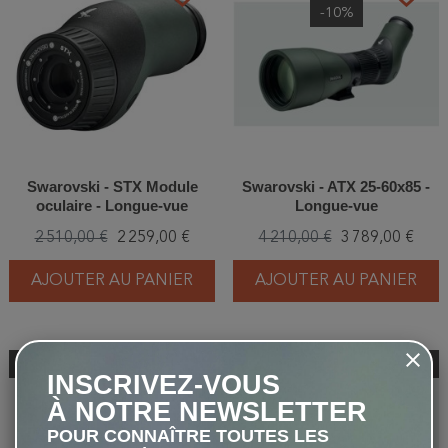
-10%
Swarovski - STX Module
Swarovski - ATX 25-60x85 -
oculaire - Longue-vue
Longue-vue
2 510,00 €
2 259,00 €
4 210,00 €
3 789,00 €
AJOUTER AU PANIER
AJOUTER AU PANIER
Promo !
Promo !
favorite_border
favorite_border
INSCRIVEZ-VOUS
-10%
-10%
À NOTRE NEWSLETTER
POUR CONNAÎTRE TOUTES LES