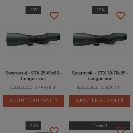
-10%
-10%
favorite_border
favorite_border
Swarovski - STX 25-60x85 -
Swarovski - STX 30-70x95 -
Longue-vue
Longue-vue
4 210,00 €
3 789,00 €
4 720,00 €
4 248,00 €
AJOUTER AU PANIER
AJOUTER AU PANIER
-10%
Promo !
favorite_border
favorite_border