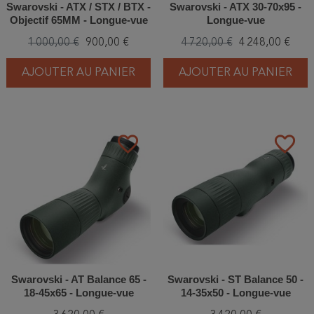
Swarovski - ATX / STX / BTX -
Swarovski - ATX 30-70x95 -
Objectif 65MM - Longue-vue
Longue-vue
1 000,00 €
900,00 €
4 720,00 €
4 248,00 €
AJOUTER AU PANIER
AJOUTER AU PANIER
favorite_border
favorite_border
Swarovski - AT Balance 65 -
Swarovski - ST Balance 50 -
18-45x65 - Longue-vue
14-35x50 - Longue-vue