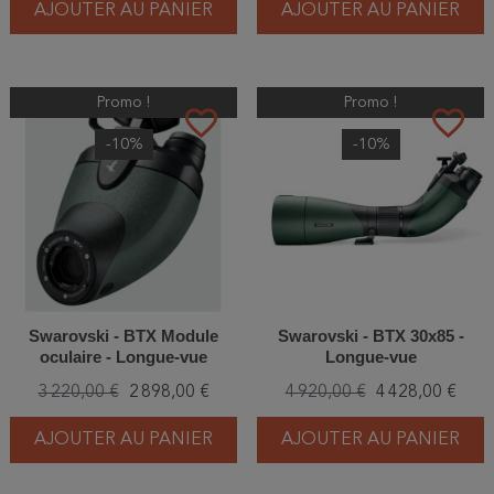
AJOUTER AU PANIER
AJOUTER AU PANIER
Promo !
Promo !
favorite_border
favorite_border
-10%
-10%
Swarovski - BTX Module
Swarovski - BTX 30x85 -
oculaire - Longue-vue
Longue-vue
3 220,00 €
2 898,00 €
4 920,00 €
4 428,00 €
AJOUTER AU PANIER
AJOUTER AU PANIER