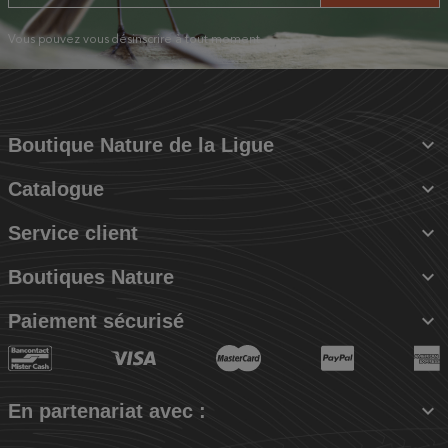
Vous pouvez vous désinscrire à tout moment.

Boutique Nature de la Ligue

Catalogue

Service client

Boutiques Nature

Paiement sécurisé

En partenariat avec :