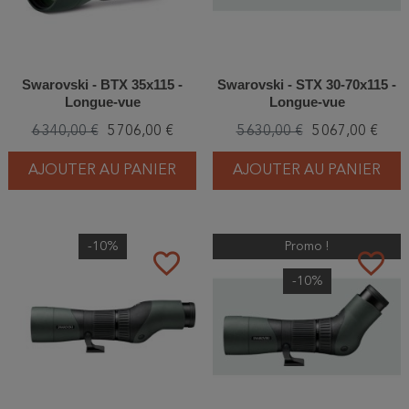
Swarovski - BTX 35x115 -
Swarovski - STX 30-70x115 -
Longue-vue
Longue-vue
6 340,00 €
5 706,00 €
5 630,00 €
5 067,00 €
AJOUTER AU PANIER
AJOUTER AU PANIER
-10%
Promo !
favorite_border
favorite_border
-10%