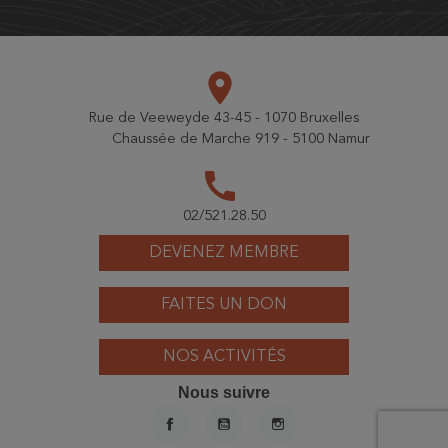
place
Rue de Veeweyde 43-45 - 1070 Bruxelles
Chaussée de Marche 919 - 5100 Namur
call
02/521.28.50
DEVENEZ MEMBRE
FAITES UN DON
NOS ACTIVITÉS
Nous suivre
FACEBOOK
YOUTUBE
INSTAGRAM