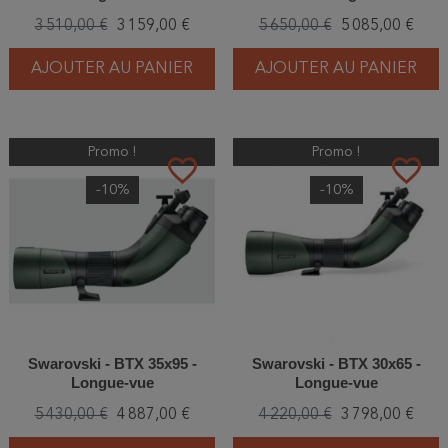
3 510,00 €
3 159,00 €
5 650,00 €
5 085,00 €
AJOUTER AU PANIER
AJOUTER AU PANIER
Promo !
Promo !
favorite_border
favorite_border
-10%
-10%
Swarovski - BTX 35x95 -
Swarovski - BTX 30x65 -
Longue-vue
Longue-vue
5 430,00 €
4 887,00 €
4 220,00 €
3 798,00 €