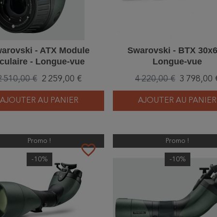
arovski - ATX Module
Swarovski - BTX 30x6
culaire - Longue-vue
Longue-vue
2 510,00 €
2 259,00 €
4 220,00 €
3 798,00 
AJOUTER AU PANIER
AJOUTER AU PANIER
Promo !
Promo !
favorite_border
-10%
-10%