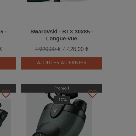
5 -
Swarovski - BTX 30x85 -
Longue-vue
€
4 920,00 €
4 428,00 €
AJOUTER AU PANIER
Promo !
favorite_border
favorite_border
-10%