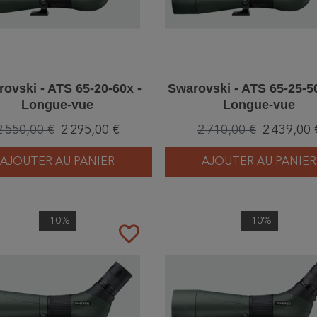
ovski - ATS 65-20-60x -
Swarovski - ATS 65-25-5
Longue-vue
Longue-vue
2 550,00 €
2 295,00 €
2 710,00 €
2 439,00 
AJOUTER AU PANIER
AJOUTER AU PANIER
-10%
-10%
favorite_border