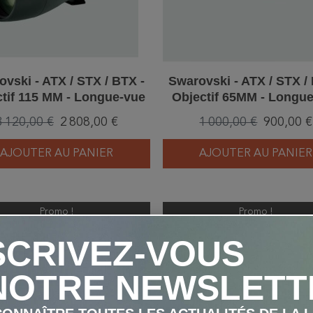
vski - ATX / STX / BTX -
Swarovski - ATX / STX /
tif 115 MM - Longue-vue
Objectif 65MM - Longu
3 120,00 €
2 808,00 €
1 000,00 €
900,00 €
AJOUTER AU PANIER
AJOUTER AU PANIER
Promo !
Promo !
favorite_border
-10%
-10%
SCRIVEZ-VOUS
NOTRE NEWSLETT