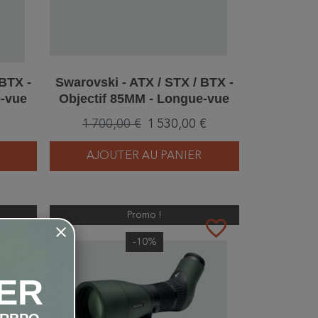
 BTX -
Swarovski - ATX / STX / BTX -
e-vue
Objectif 85MM - Longue-vue
1 700,00 €
1 530,00 €
AJOUTER AU PANIER
Promo !
favorite_border
favorite_border
-10%
ER