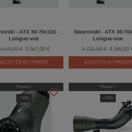
ovski - ATX 30-70x115 -
Swarovski - ATX 30-70x
Longue-vue
Longue-vue
5 630,00 €
5 067,00 €
4 720,00 €
4 248,00 
AJOUTER AU PANIER
AJOUTER AU PANIER
Promo !
Promo !
favorite_border
-10%
-10%