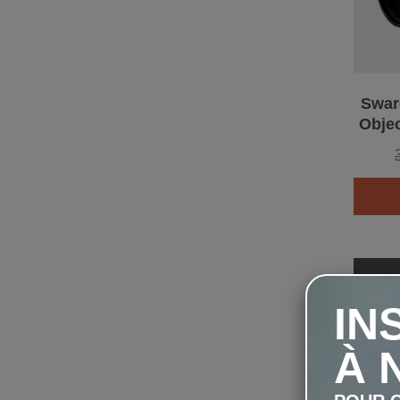
Swaro
Objec
IN
À 