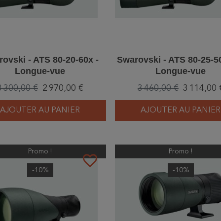
ovski - ATS 80-20-60x -
Swarovski - ATS 80-25-5
Longue-vue
Longue-vue
3 300,00 €
2 970,00 €
3 460,00 €
3 114,00 
AJOUTER AU PANIER
AJOUTER AU PANIER
Promo !
Promo !
favorite_border
-10%
-10%