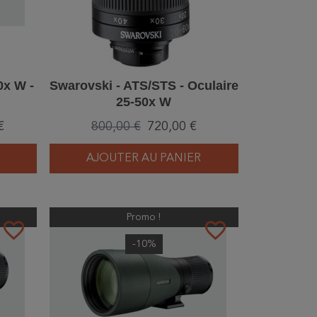
0x W -
Swarovski - ATS/STS - Oculaire
25-50x W
€
800,00 €
720,00 €
AJOUTER AU PANIER
Promo !
favorite_border
favorite_border
-10%