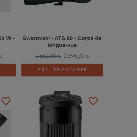
0x W -
Swarovski - ATS 80 - Corps de
longue-vue
€
2 660,00 €
2 394,00 €
AJOUTER AU PANIER
-10%
favorite_border
favorite_border