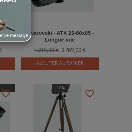
LRBPO
65 -
Swarovski - ATX 25-60x85 -
her ce message
Longue-vue
€
4 210,00 €
3 789,00 €
AJOUTER AU PANIER
-10%
favorite_border
favorite_border