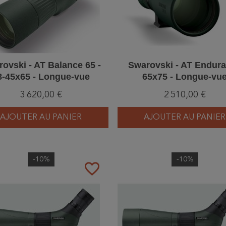
ovski - AT Balance 65 -
Swarovski - AT Endura
8-45x65 - Longue-vue
65x75 - Longue-vu
3 620,00 €
2 510,00 €
AJOUTER AU PANIER
AJOUTER AU PANIER
-10%
-10%
favorite_border