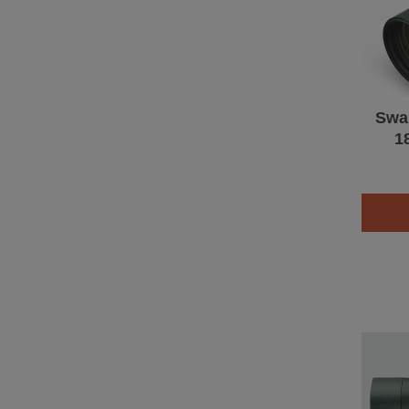
Swar
1