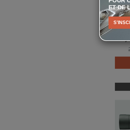
POUR C
ET DE 
S'INSC
Swaro
Obje