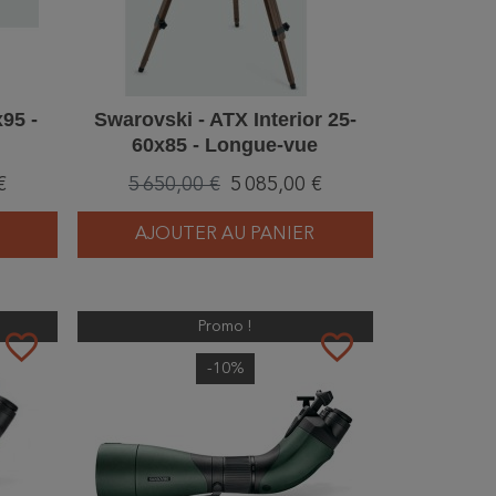
95 -
Swarovski - ATX Interior 25-
60x85 - Longue-vue
€
5 650,00 €
5 085,00 €
AJOUTER AU PANIER
Promo !
favorite_border
favorite_border
-10%