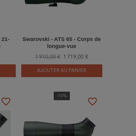
 21-
Swarovski - ATS 65 - Corps de
e
longue-vue
1 910,00 €
1 719,00 €
AJOUTER AU PANIER
-10%
favorite_border
favorite_border