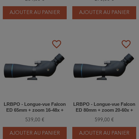
AJOUTER AU PANIER
AJOUTER AU PANIER
favorite_border
favorite_border
LRBPO - Longue-vue Falcon
LRBPO - Longue-vue Falcon
ED 65mm + zoom 16-48x +
ED 80mm + zoom 20-60x +
Housse - Pack complet
Housse - Pack complet
539,00 €
599,00 €
AJOUTER AU PANIER
AJOUTER AU PANIER