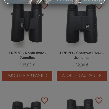
favorite_border
favorite_border
LRBPO - Robin 8x42 -
LRBPO - Sparrow 10x42 -
Jumelles
Jumelles
125,00 €
92,00 €
AJOUTER AU PANIER
AJOUTER AU PANIER
favorite_border
favorite_border