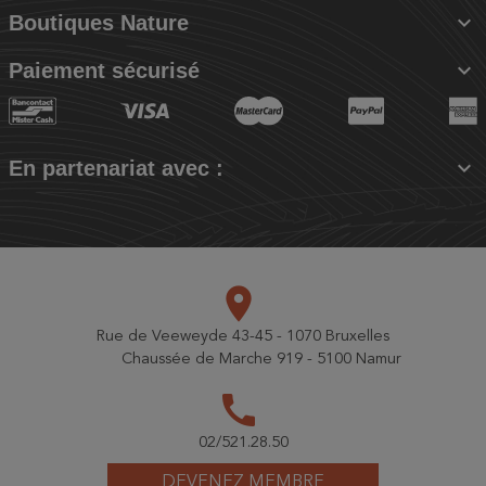

Boutiques Nature

Paiement sécurisé

En partenariat avec :
place
Rue de Veeweyde 43-45 - 1070 Bruxelles
Chaussée de Marche 919 - 5100 Namur
call
02/521.28.50
DEVENEZ MEMBRE