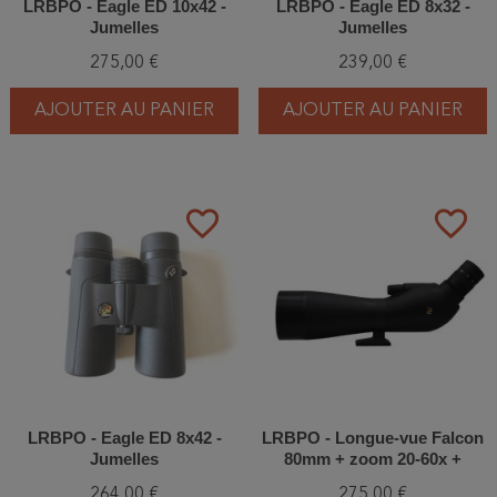
LRBPO - Eagle ED 10x42 -
LRBPO - Eagle ED 8x32 -
Jumelles
Jumelles
275,00 €
239,00 €
AJOUTER AU PANIER
AJOUTER AU PANIER
favorite_border
favorite_border
LRBPO - Eagle ED 8x42 -
LRBPO - Longue-vue Falcon
Jumelles
80mm + zoom 20-60x +
Housse - Pack complet
264,00 €
275,00 €