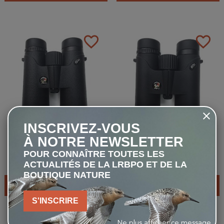
favorite_border
favorite_border
INSCRIVEZ-VOUS
LRBPO - Robin 10x42 -
LRBPO - Robin 8x32 -
À NOTRE NEWSLETTER
Jumelles
Jumelles
POUR CONNAÎTRE TOUTES LES
ACTUALITÉS DE LA LRBPO ET DE LA
135,00 €
115,00 €
BOUTIQUE NATURE
AJOUTER AU PANIER
AJOUTER AU PANIER
S'INSCRIRE
Ne plus afficher ce message