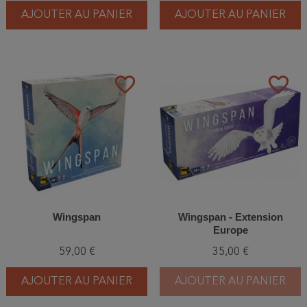
AJOUTER AU PANIER
AJOUTER AU PANIER
favorite_border
favorite_border
Wingspan
Wingspan - Extension
Europe
59,00 €
35,00 €
AJOUTER AU PANIER
AJOUTER AU PANIER