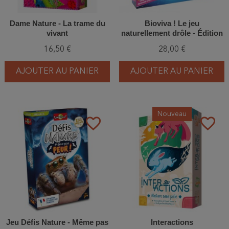
Dame Nature - La trame du
Bioviva ! Le jeu
vivant
naturellement drôle - Édition
spéciale 30 ans
16,50 €
28,00 €
AJOUTER AU PANIER
AJOUTER AU PANIER
Nouveau
favorite_border
favorite_border
Jeu Défis Nature - Même pas
Interactions