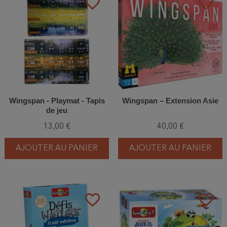
favorite_border
favorite_border
Wingspan - Playmat - Tapis
Wingspan – Extension Asie
de jeu
13,00 €
40,00 €
AJOUTER AU PANIER
AJOUTER AU PANIER
favorite_border
favorite_border