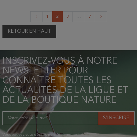
Précédent
Suivant
1
2
3
…
7
keyboard_arrow_left
keyboard_arrow_right
RETOUR EN HAUT
INSCRIVEZ-VOUS À NOTRE
NEWSLETTER POUR
CONNAÎTRE TOUTES LES
ACTUALITÉS DE LA LIGUE ET
DE LA BOUTIQUE NATURE
Vous pouvez vous désinscrire à tout moment.