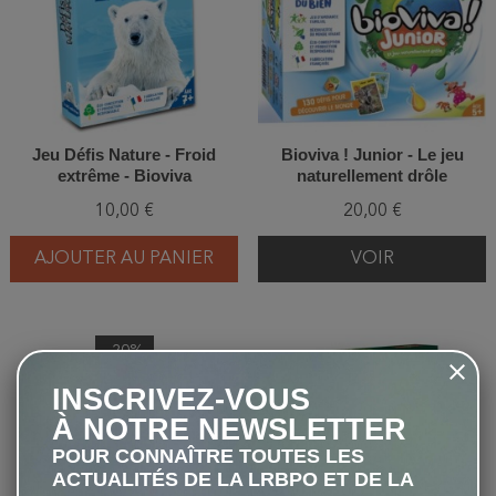
Jeu Défis Nature - Froid
Bioviva ! Junior - Le jeu
extrême - Bioviva
naturellement drôle
10,00 €
20,00 €
AJOUTER AU PANIER
VOIR
-20%
favorite_border
favorite_border
INSCRIVEZ-VOUS
À NOTRE NEWSLETTER
POUR CONNAÎTRE TOUTES LES
ACTUALITÉS DE LA LRBPO ET DE LA