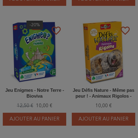
-20%
favorite_border
favorite_border
Jeu Enigmes - Notre Terre -
Jeu Défis Nature - Même pas
Bioviva
peur ! - Animaux Rigolos -
Bioviva
12,50 €
10,00 €
10,00 €
AJOUTER AU PANIER
AJOUTER AU PANIER