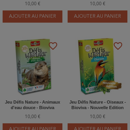
Bioviva
10,00 €
10,00 €
AJOUTER AU PANIER
AJOUTER AU PANIER
favorite_border
favorite_border
Jeu Défis Nature - Animaux
Jeu Défis Nature - Oiseaux -
d'eau douce - Bioviva
Bioviva - Nouvelle Edition
10,00 €
10,00 €
AJOUTER AU PANIER
AJOUTER AU PANIER