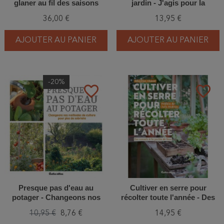
glaner au fil des saisons
jardin - J'agis pour la
biodiversité
36,00 €
13,95 €
AJOUTER AU PANIER
AJOUTER AU PANIER
-20%
favorite_border
favorite_border
Presque pas d'eau au
Cultiver en serre pour
potager - Changeons nos
récolter toute l'année - Des
méthodes de culture pour
conseils à la portée de tous
10,95 €
8,76 €
14,95 €
plus de sobriété