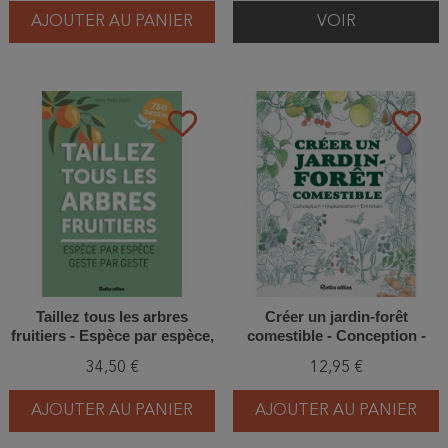
AJOUTER AU PANIER
VOIR
favorite_border
favorite_border
Taillez tous les arbres
Créer un jardin-forêt
fruitiers - Espèce par espèce,
comestible - Conception -
geste par geste
Implantation - Entretien
34,50 €
12,95 €
AJOUTER AU PANIER
AJOUTER AU PANIER