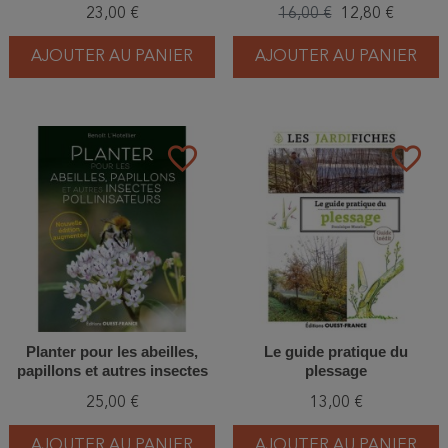
23,00 €
16,00 €
12,80 €
AJOUTER AU PANIER
AJOUTER AU PANIER
favorite_border
favorite_border
Planter pour les abeilles,
Le guide pratique du
papillons et autres insectes
plessage
pollinisateurs
25,00 €
13,00 €
AJOUTER AU PANIER
AJOUTER AU PANIER