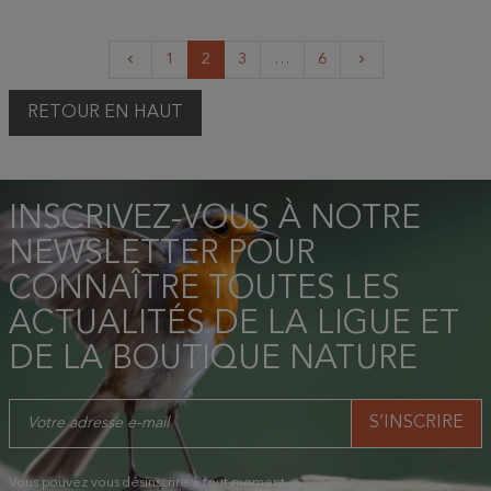
Précédent
Suivant
1
2
3
…
6
keyboard_arrow_left
keyboard_arrow_right
RETOUR EN HAUT
INSCRIVEZ-VOUS À NOTRE
NEWSLETTER POUR
CONNAÎTRE TOUTES LES
ACTUALITÉS DE LA LIGUE ET
DE LA BOUTIQUE NATURE
Vous pouvez vous désinscrire à tout moment.