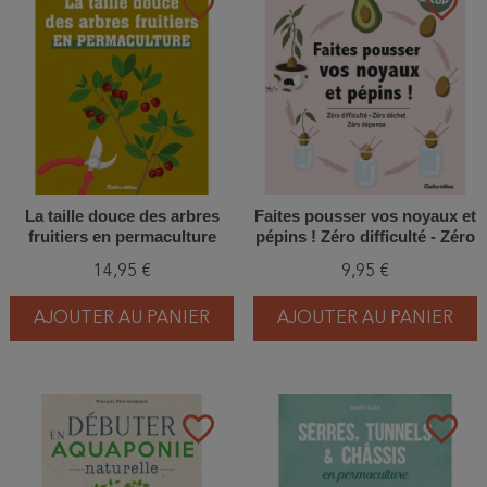
favorite_border
favorite_border
La taille douce des arbres
Faites pousser vos noyaux et
fruitiers en permaculture
pépins ! Zéro difficulté - Zéro
déchet - Zéro dépense
14,95 €
9,95 €
AJOUTER AU PANIER
AJOUTER AU PANIER
favorite_border
favorite_border