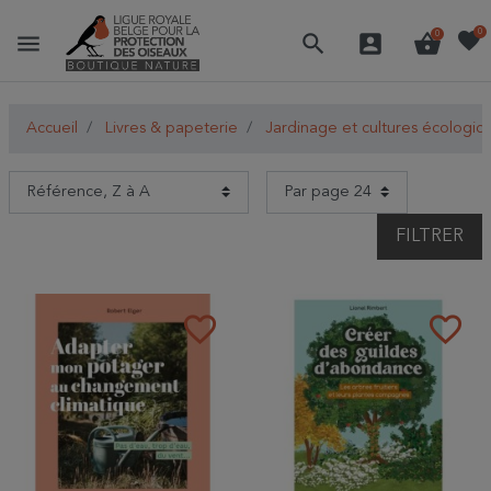
favorite
0
menu
search
account_box
shopping_basket
0
Accueil
Livres & papeterie
Jardinage et cultures écologiq
FILTRER
favorite_border
favorite_border