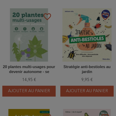
favorite_border
favorite_border
20 plantes multi-usages pour
Stratégie anti-bestioles au
devenir autonome - se
jardin
nourrir, se soigner, se
14,95 €
9,95 €
chauffer, fabriquer
AJOUTER AU PANIER
AJOUTER AU PANIER