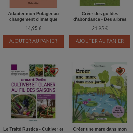
Adapter mon Potager au
Créer des guildes
changement climatique
d'abondance - Des arbres
fruitiers et leurs plantes
14,95 €
24,95 €
compagnes
AJOUTER AU PANIER
AJOUTER AU PANIER
favorite_border
favorite_border
Le Traité Rustica - Cultiver et
Créer une mare dans mon