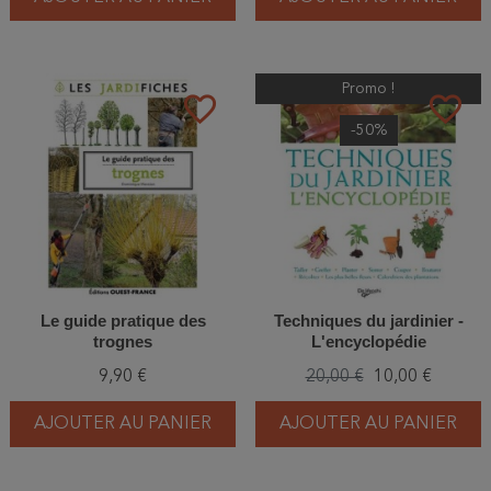
Promo !
favorite_border
favorite_border
-50%
Le guide pratique des
Techniques du jardinier -
trognes
L'encyclopédie
9,90 €
20,00 €
10,00 €
AJOUTER AU PANIER
AJOUTER AU PANIER