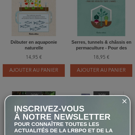
Débuter en aquaponie
Serres, tunnels & châssis en
naturelle
permaculture - Pour des
récoltes toute l'année
14,95 €
18,95 €
AJOUTER AU PANIER
AJOUTER AU PANIER
-20%
-20%
favorite_border
favorite_border
INSCRIVEZ-VOUS
À NOTRE NEWSLETTER
POUR CONNAÎTRE TOUTES LES
ACTUALITÉS DE LA LRBPO ET DE LA