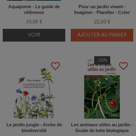
Aquaponie - Le guide de
Pour un jardin vivant -
référence
Imaginer - Planifier - Créer
35,00 €
22,00 €
VOIR
AJOUTER AU PANIER
-20%
favorite_border
favorite_border
Le jardin jungle - Arche de
Les animaux utiles au jardin -
biodiversité
Guide de lutte biologique