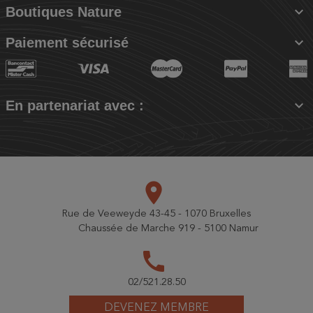

Boutiques Nature

Paiement sécurisé

En partenariat avec :
place
Rue de Veeweyde 43-45 - 1070 Bruxelles
Chaussée de Marche 919 - 5100 Namur
call
02/521.28.50
DEVENEZ MEMBRE