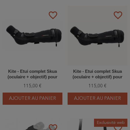
favorite_border
favorite_border
Kite - Etui complet Skua
Kite - Etui complet Skua
(oculaire + objectif) pour
(oculaire + objectif) pour
longue-vue Swarovski ATS
longue-vue Swarovski ATS
115,00 €
115,00 €
(M) 80
(M) 65
AJOUTER AU PANIER
AJOUTER AU PANIER
Exclusivité web
favorite_border
favorite_border