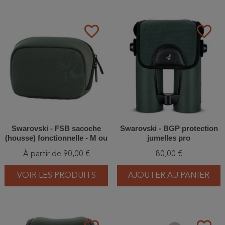
favorite_border
favorite_border
Swarovski - FSB sacoche
Swarovski - BGP protection
(housse) fonctionnelle - M ou
jumelles pro
L
À partir de 90,00 €
80,00 €
VOIR LES PRODUITS
AJOUTER AU PANIER