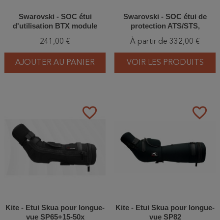
Swarovski - SOC étui
Swarovski - SOC étui de
d'utilisation BTX module
protection ATS/STS,
oculaire
ATM/STM 65/80
241,00 €
À partir de 332,00 €
AJOUTER AU PANIER
VOIR LES PRODUITS
favorite_border
favorite_border
Kite - Etui Skua pour longue-
Kite - Etui Skua pour longue-
vue SP65+15-50x
vue SP82