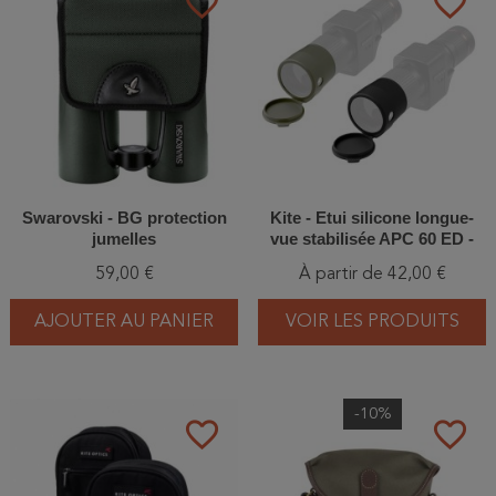
favorite_border
favorite_border
Swarovski - BG protection
Kite - Etui silicone longue-
jumelles
vue stabilisée APC 60 ED -
Vert ou Noir
59,00 €
À partir de 42,00 €
AJOUTER AU PANIER
VOIR LES PRODUITS
-10%
favorite_border
favorite_border