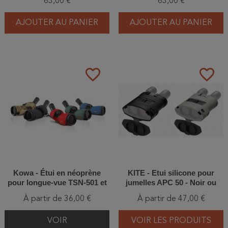
63,00 €
63,00 €
AJOUTER AU PANIER
AJOUTER AU PANIER
favorite_border
favorite_border
Kowa - Étui en néoprène
KITE - Etui silicone pour
pour longue-vue TSN-501 et
jumelles APC 50 - Noir ou
TSN-502
Vert
À partir de 36,00 €
À partir de 47,00 €
VOIR
VOIR LES PRODUITS