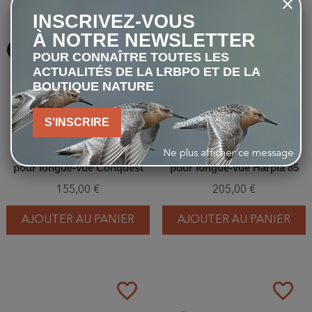
favorite_border
favorite_border
INSCRIVEZ-VOUS
À NOTRE NEWSLETTER
POUR CONNAÎTRE TOUTES LES
ACTUALITÉS DE LA LRBPO ET DE LA
BOUTIQUE NATURE
S'INSCRIRE
Zeiss - Etui de protection
Zeiss - Etui de protection
Ne plus afficher ce message
pour longue-vue Conquest
pour longue-vue Harpia 85
Gavia 85
155,00 €
205,00 €
AJOUTER AU PANIER
AJOUTER AU PANIER
favorite_border
favorite_border