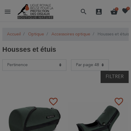
favorite
0
menu
search
account_box
shopping_basket
0
Accueil
Optique
Accessoires optique
Housses et étuis
Housses et étuis
FILTRER
favorite_border
favorite_border