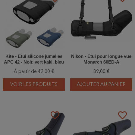
Kite - Etui silicone jumelles
Nikon - Etui pour longue vue
APC 42 - Noir, vert kaki, bleu
Monarch 60ED-A
ou orange - Silicone jacket
À partir de 42,00 €
89,00 €
for APC 42
VOIR LES PRODUITS
AJOUTER AU PANIER
favorite_border
favorite_border