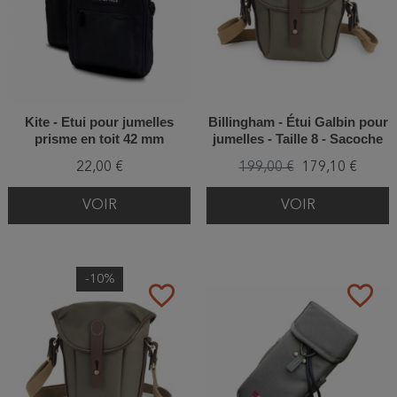
Kite - Etui pour jumelles
Billingham - Étui Galbin pour
prisme en toit 42 mm
jumelles - Taille 8 - Sacoche
22,00 €
199,00 €
179,10 €
VOIR
VOIR
-10%
favorite_border
favorite_border