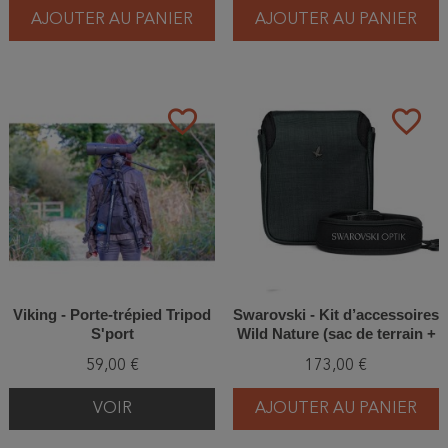
AJOUTER AU PANIER
AJOUTER AU PANIER
favorite_border
favorite_border
Viking - Porte-trépied Tripod
Swarovski - Kit d’accessoires
S'port
Wild Nature (sac de terrain +
bandoulière)
59,00 €
173,00 €
VOIR
AJOUTER AU PANIER