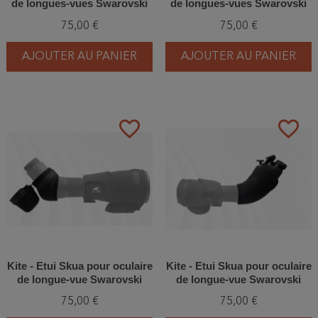
de longues-vues Swarovski
de longues-vues Swarovski
ATX/BTX 85
ATX/BTX 95
75,00 €
75,00 €
AJOUTER AU PANIER
AJOUTER AU PANIER
favorite_border
favorite_border
Kite - Etui Skua pour oculaire
Kite - Etui Skua pour oculaire
de longue-vue Swarovski
de longue-vue Swarovski
ATX
BTX
75,00 €
75,00 €