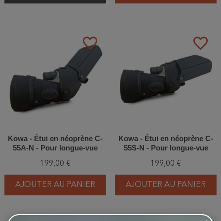
favorite_border
favorite_border
Kowa - Étui en néoprène C-
Kowa - Étui en néoprène C-
55A-N - Pour longue-vue
55S-N - Pour longue-vue
TSN-55A
TSN-55S
199,00 €
199,00 €
AJOUTER AU PANIER
AJOUTER AU PANIER