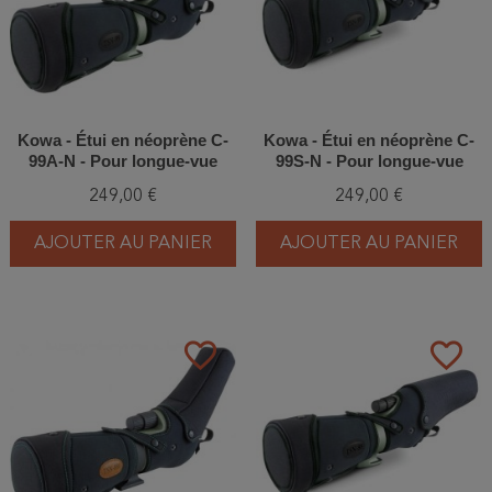
Kowa - Étui en néoprène C-
Kowa - Étui en néoprène C-
99A-N - Pour longue-vue
99S-N - Pour longue-vue
TSN-99A
TSN-99S
249,00 €
249,00 €
AJOUTER AU PANIER
AJOUTER AU PANIER
favorite_border
favorite_border