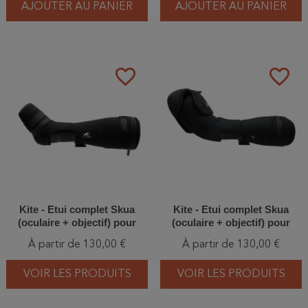
AJOUTER AU PANIER
AJOUTER AU PANIER
favorite_border
favorite_border
Kite - Etui complet Skua
Kite - Etui complet Skua
(oculaire + objectif) pour
(oculaire + objectif) pour
longue-vue Swarovski ATX
longue-vue Swarovski BTX
À partir de 130,00 €
À partir de 130,00 €
VOIR LES PRODUITS
VOIR LES PRODUITS