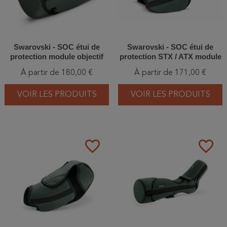
Swarovski - SOC étui de
Swarovski - SOC étui de
protection module objectif
protection STX / ATX module
65/85/95/115 mm
oculaire
À partir de 180,00 €
À partir de 171,00 €
VOIR LES PRODUITS
VOIR LES PRODUITS
favorite_border
favorite_border