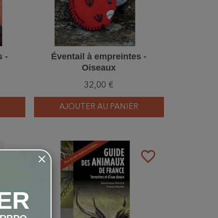
 -
Éventail à empreintes -
Oiseaux
32,00 €
AJOUTER AU PANIER
favorite_border
favorite_border
ER