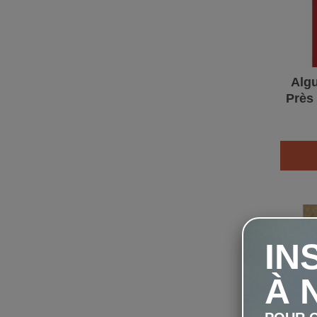
Algu
Près
IN
À 