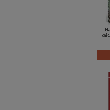
Ha
déc
éc