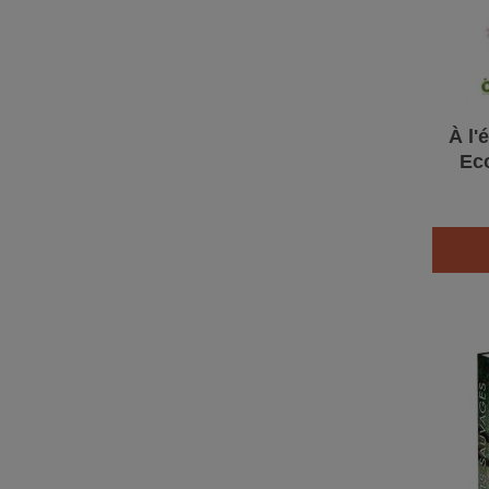
À l'
Ec