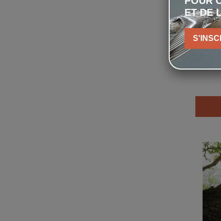
POUR C
ET DE 
S'INSC
É