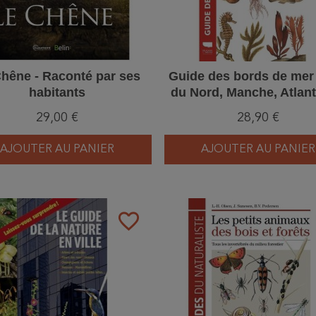
hêne - Raconté par ses
Guide des bords de mer
habitants
du Nord, Manche, Atlant
Méditerranée
29,00 €
28,90 €
AJOUTER AU PANIER
AJOUTER AU PANIER
favorite_border