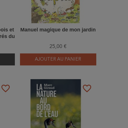
ois et
Manuel magique de mon jardin
brés du
25,00 €
AJOUTER AU PANIER
favorite_border
favorite_border