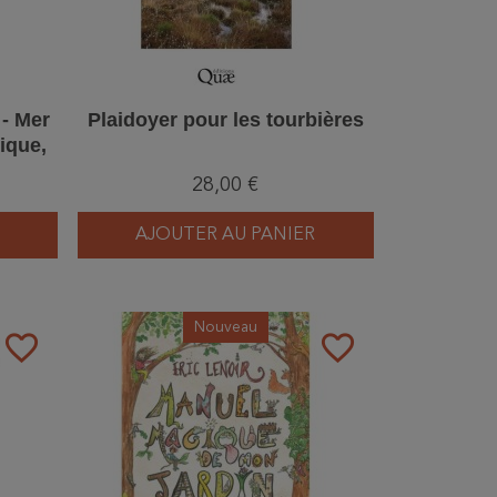
 - Mer
Plaidoyer pour les tourbières
ique,
28,00 €
AJOUTER AU PANIER
Nouveau
favorite_border
favorite_border