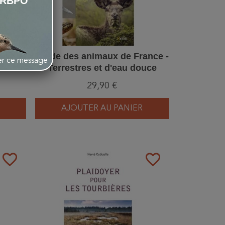
LRBPO
Carnet
Guide des animaux de France -
her ce message
o-
Terrestres et d'eau douce
29,90 €
AJOUTER AU PANIER
favorite_border
favorite_border