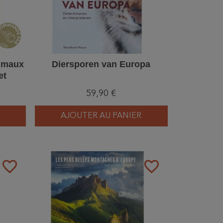
nimaux
Diersporen van Europa
et
dices
59,90 €
AJOUTER AU PANIER
favorite_border
favorite_border