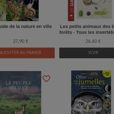
ide de la nature en ville
Les petits animaux des b
forêts - Tous les inverté
milieu forestier
27,90 €
26,40 €
AJOUTER AU PANIER
VOIR
-20%
favorite_border