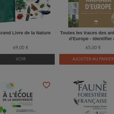
rand Livre de la Nature
Toutes les traces des a
d'Europe - Identifier 
interpréter traces et in
69,00 €
65,00 €
VOIR
AJOUTER AU PANIER
favorite_border