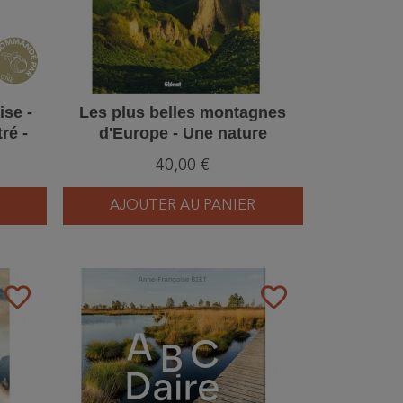
ise -
Les plus belles montagnes
ré -
d'Europe - Une nature
préservée
40,00 €
AJOUTER AU PANIER
favorite_border
favorite_border