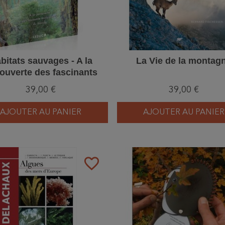
bitats sauvages - A la
La Vie de la montag
ouverte des fascinants
osystèmes du monde
39,00 €
39,00 €
AJOUTER AU PANIER
AJOUTER AU PANIER
favorite_border