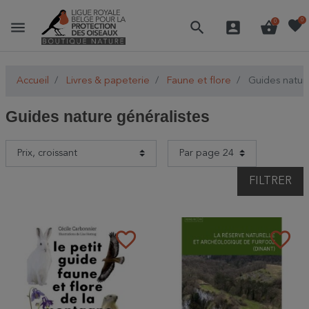
favorite
0
menu
search
account_box
shopping_basket
0
Accueil
Livres & papeterie
Faune et flore
Guides nature
Guides nature généralistes
FILTRER
favorite_border
favorite_border