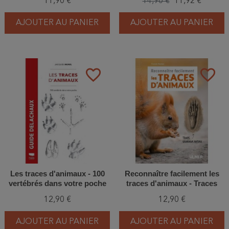
11,90 €
14,90 €
11,92 €
AJOUTER AU PANIER
AJOUTER AU PANIER
favorite_border
favorite_border
Les traces d'animaux - 100
Reconnaître facilement les
vertébrés dans votre poche
traces d'animaux - Traces
grande nature
12,90 €
12,90 €
AJOUTER AU PANIER
AJOUTER AU PANIER