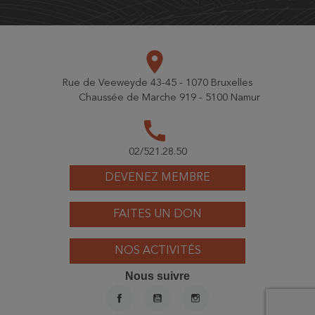
place
Rue de Veeweyde 43-45 - 1070 Bruxelles
Chaussée de Marche 919 - 5100 Namur
call
02/521.28.50
DEVENEZ MEMBRE
FAITES UN DON
NOS ACTIVITÉS
Nous suivre
FACEBOOK
YOUTUBE
INSTAGRAM