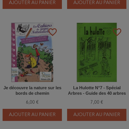
AJOUTER AU PANIER
AJOUTER AU PANIER
favorite_border
favorite_border
Je découvre la nature sur les
La Hulotte N°7 - Spécial
bords de chemin
Arbres - Guide des 40 arbres
les plus courants des
6,00 €
7,00 €
Ardennes
AJOUTER AU PANIER
AJOUTER AU PANIER