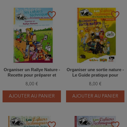
favorite_border
favorite_border
Organiser un Rallye Nature -
Organiser une sortie nature -
Recette pour préparer et
Le Guide pratique pour
réussir son rallye nature
réussir sa sortie nature
8,00 €
8,00 €
AJOUTER AU PANIER
AJOUTER AU PANIER
favorite_border
favorite_border