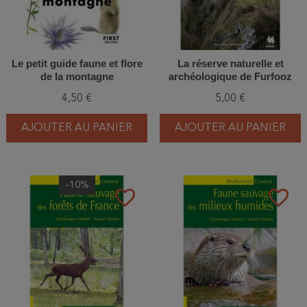
Le petit guide faune et flore
La réserve naturelle et
de la montagne
archéologique de Furfooz
(Dinant)
4,50 €
5,00 €
AJOUTER AU PANIER
AJOUTER AU PANIER
-10%
favorite_border
favorite_border