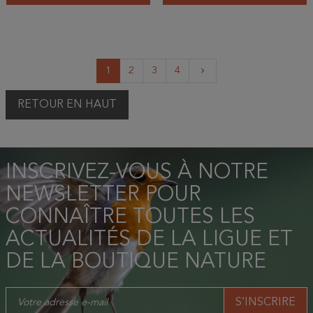
Suivant
1
2
3
4
keyboard_arrow_right
RETOUR EN HAUT
INSCRIVEZ-VOUS À NOTRE
NEWSLETTER POUR
CONNAÎTRE TOUTES LES
ACTUALITÉS DE LA LIGUE ET
DE LA BOUTIQUE NATURE