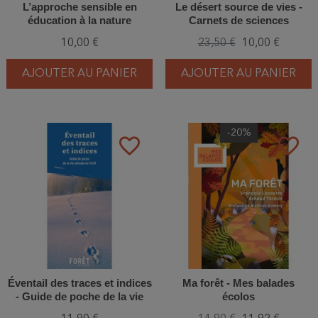
L’approche sensible en
Le désert source de vies -
éducation à la nature
Carnets de sciences
10,00 €
23,50 €
10,00 €
AJOUTER AU PANIER
AJOUTER AU PANIER
-20%
favorite_border
favorite_border
Éventail des traces et indices
Ma forêt - Mes balades
- Guide de poche de la vie
écolos
animale en forêt