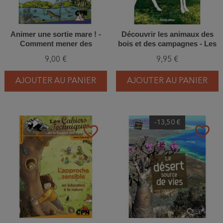
Animer une sortie mare ! -
Découvrir les animaux des
Comment mener des
bois et des campagnes - Les
activités pédagogiques sur le
observer, les identifier, les
9,00 €
9,95 €
thème de la mare ?
protéger
AJOUTER AU PANIER
AJOUTER AU PANIER
-13,50 €
favorite_border
favorite_border