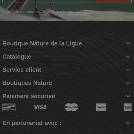
Vous pouvez vous désinscrire à tout moment.

Boutique Nature de la Ligue

Catalogue

Service client

Boutiques Nature

Paiement sécurisé

En partenariat avec :