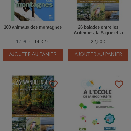
100 animaux des montagnes
26 balades entre les
Ardennes, la Fagne et la
Calestienne
17,90 €
14,32 €
22,50 €
AJOUTER AU PANIER
AJOUTER AU PANIER
favorite_border
favorite_border