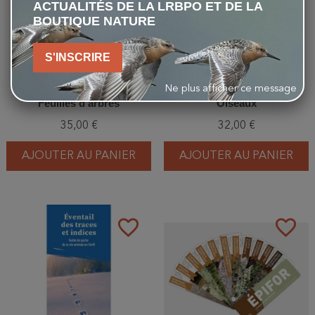
ACTUALITÉS DE LA LRBPO ET DE LA
BOUTIQUE NATURE
S'INSCRIRE
Ne plus afficher ce message
Éventail à empreintes -
Éventail à empreintes -
Feuilles d’arbres
Oiseaux
35,00 €
32,00 €
AJOUTER AU PANIER
AJOUTER AU PANIER
favorite_border
favorite_border