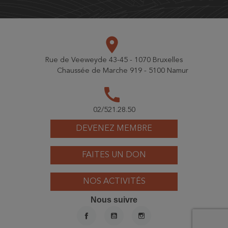
place
Rue de Veeweyde 43-45 - 1070 Bruxelles
Chaussée de Marche 919 - 5100 Namur
call
02/521.28.50
DEVENEZ MEMBRE
FAITES UN DON
NOS ACTIVITÉS
Nous suivre
FACEBOOK
YOUTUBE
INSTAGRAM