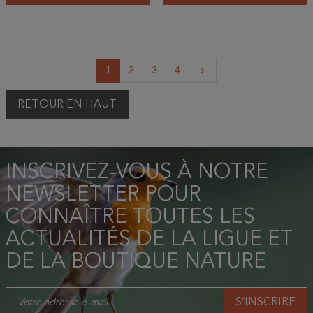
Suivant
1
2
3
4
keyboard_arrow_right
RETOUR EN HAUT
INSCRIVEZ-VOUS À NOTRE
NEWSLETTER POUR
CONNAÎTRE TOUTES LES
ACTUALITÉS DE LA LIGUE ET
DE LA BOUTIQUE NATURE