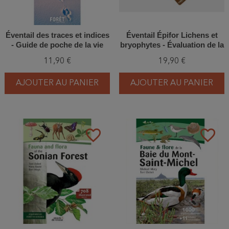
Éventail des traces et indices
Éventail Épifor Lichens et
- Guide de poche de la vie
bryophytes - Évaluation de la
animale en forêt
naturalité des chênaies et
11,90 €
19,90 €
hêtraies wallonnes
AJOUTER AU PANIER
AJOUTER AU PANIER
favorite_border
favorite_border