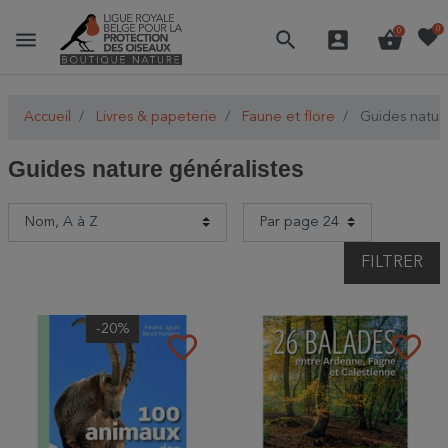
favorite
0
menu
search
account_box
shopping_basket
0
Accueil
Livres & papeterie
Faune et flore
Guides nature
Guides nature généralistes
FILTRER
-20%
favorite_border
favorite_border