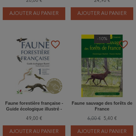
20,00 €
24,90 €
AJOUTER AU PANIER
AJOUTER AU PANIER
-10%
favorite_border
favorite_border
Faune forestière française -
Faune sauvage des forêts de
Guide écologique illustré -
France
Tome 1
49,00 €
6,00 €
5,40 €
AJOUTER AU PANIER
AJOUTER AU PANIER