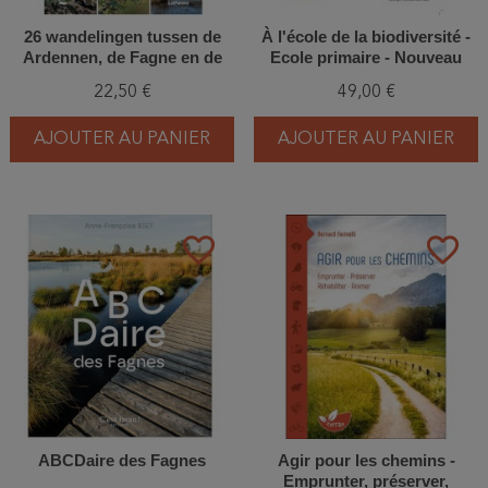
26 wandelingen tussen de
À l'école de la biodiversité -
Ardennen, de Fagne en de
Ecole primaire - Nouveau
Calestienne
format
22,50 €
49,00 €
AJOUTER AU PANIER
AJOUTER AU PANIER
favorite_border
favorite_border
ABCDaire des Fagnes
Agir pour les chemins -
Emprunter, préserver,