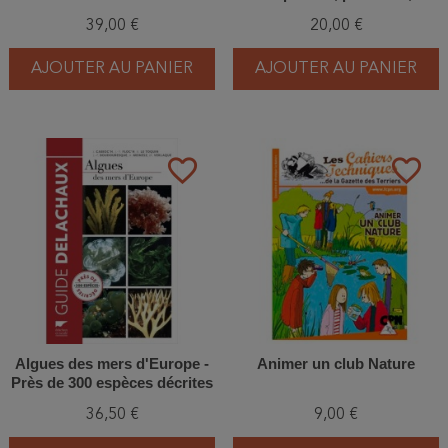
réhabiliter, animer
39,00 €
20,00 €
AJOUTER AU PANIER
AJOUTER AU PANIER
favorite_border
favorite_border
Algues des mers d'Europe -
Animer un club Nature
Près de 300 espèces décrites
36,50 €
9,00 €