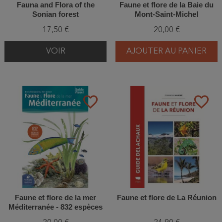
Fauna and Flora of the
Faune et flore de la Baie du
Sonian forest
Mont-Saint-Michel
17,50 €
20,00 €
VOIR
AJOUTER AU PANIER
favorite_border
favorite_border
Faune et flore de la mer
Faune et flore de La Réunion
Méditerranée - 832 espèces
illustrées - 2ème Edition