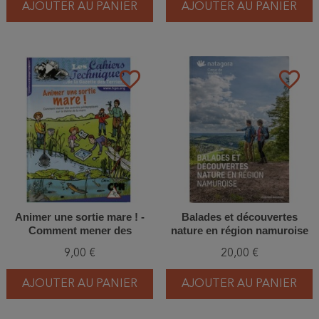
AJOUTER AU PANIER
AJOUTER AU PANIER
favorite_border
favorite_border
Animer une sortie mare ! -
Balades et découvertes
Comment mener des
nature en région namuroise
activités pédagogiques sur le
9,00 €
20,00 €
thème de la mare ?
AJOUTER AU PANIER
AJOUTER AU PANIER