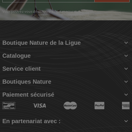
Vous pouvez vous désinscrire à tout moment.

Boutique Nature de la Ligue

Catalogue

Service client

Boutiques Nature

Paiement sécurisé

En partenariat avec :