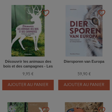
favorite_border
favorite_border
Découvrir les animaux des
Diersporen van Europa
bois et des campagnes - Les
observer, les identifier, les
9,95 €
59,90 €
protéger
AJOUTER AU PANIER
AJOUTER AU PANIER
favorite_border
favorite_border