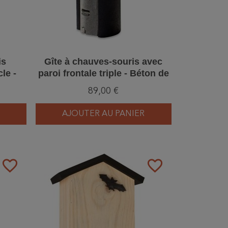
is
Gîte à chauves-souris avec
le -
paroi frontale triple - Béton de
gler
bois - Schwegler (1FD - 132/0)
89,00 €
AJOUTER AU PANIER
favorite_border
favorite_border