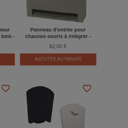
pour
Panneau d'entrée pour
 bois -
chauves-souris à intégrer -
/4)
Béton de bois - Schwegler
82,00 €
(1FE - 747/6)
AJOUTER AU PANIER
favorite_border
favorite_border