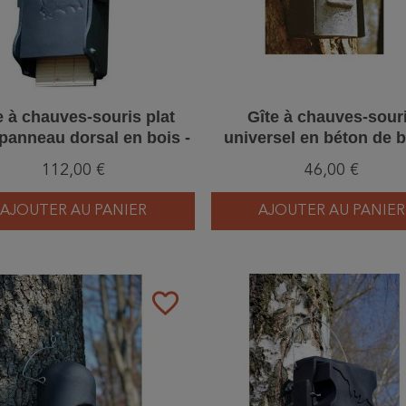
e à chauves-souris plat
Gîte à chauves-sour
panneau dorsal en bois -
universel en béton de b
on de bois - Schwegler
Schwegler (2F - 134/
112,00 €
46,00 €
(1FF - 139/9)
AJOUTER AU PANIER
AJOUTER AU PANIER
favorite_border