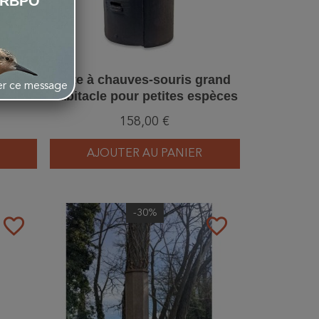
LRBPO
s
Gîte à chauves-souris grand
her ce message
bois -
habitacle pour petites espèces
/5)
- Béton de bois - Schwegler
158,00 €
(2FS - 233/4)
AJOUTER AU PANIER
-30%
favorite_border
favorite_border