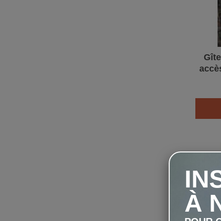
Gît
accès
Sc
IN
À 