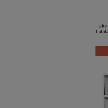
Gîte
habit
- Bé