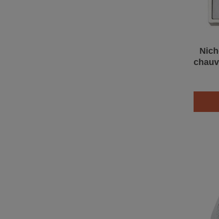
Nich
chauv
- S