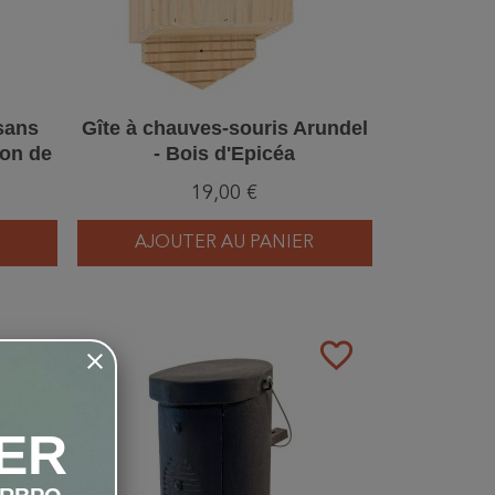
sans
Gîte à chauves-souris Arundel
ton de
- Bois d'Epicéa
239/6)
19,00 €
AJOUTER AU PANIER
favorite_border
favorite_border
ER