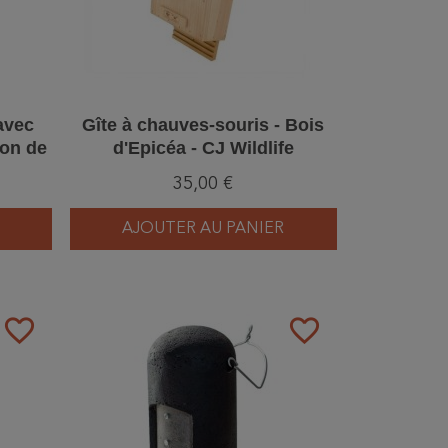
avec
Gîte à chauves-souris - Bois
ton de
d'Epicéa - CJ Wildlife
238/9)
35,00 €
AJOUTER AU PANIER
favorite_border
favorite_border