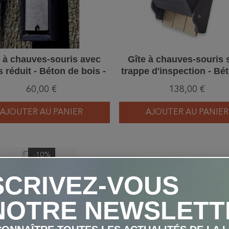
e à chauves-souris avec
Gîte à chauves-souris 
 réduit - Béton de bois -
trappe d'inspection - Bé
hwegler (3FN - 138/2)
bois - Schwegler (3FF - 
60,00 €
138,00 €
AJOUTER AU PANIER
AJOUTER AU PANIER
-10%
favorite_border
SCRIVEZ-VOUS
NOTRE NEWSLETT