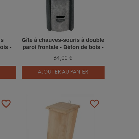
is
Gîte à chauves-souris à double
ois -
paroi frontale - Béton de bois -
4)
Schwegler (2F - - 135/1)
64,00 €
AJOUTER AU PANIER
favorite_border
favorite_border