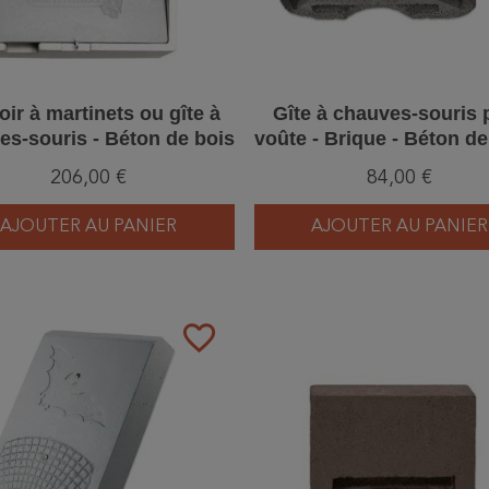
oir à martinets ou gîte à
Gîte à chauves-souris 
es-souris - Béton de bois
voûte - Brique - Béton de
chwegler (1MF - 615/8)
Schwegler (1GS - 770
206,00 €
84,00 €
AJOUTER AU PANIER
AJOUTER AU PANIER
favorite_border