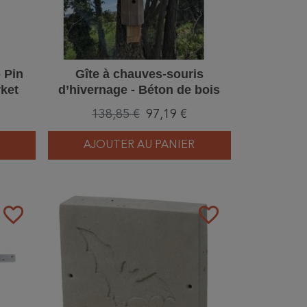
 Pin
Gîte à chauves-souris
ket
d’hivernage - Béton de bois
138,85 €
97,19 €
AJOUTER AU PANIER
favorite_border
favorite_border