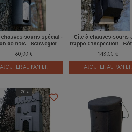
à chauves-souris spécial -
Gîte à chauves-souris 
on de bois - Schwegler
trappe d'inspection - Bé
(2FN - 136/8)
bois - Schwegler (3FF+ - 
60,00 €
148,00 €
AJOUTER AU PANIER
AJOUTER AU PANIER
-20%
favorite_border