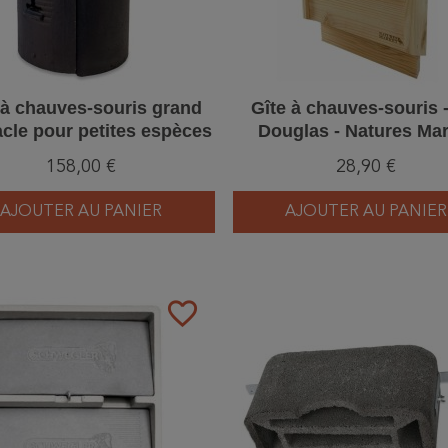
 à chauves-souris grand
Gîte à chauves-souris -
acle pour petites espèces
Douglas - Natures Mar
ton de bois - Schwegler
158,00 €
28,90 €
(3FS - 234/1)
AJOUTER AU PANIER
AJOUTER AU PANIER
favorite_border