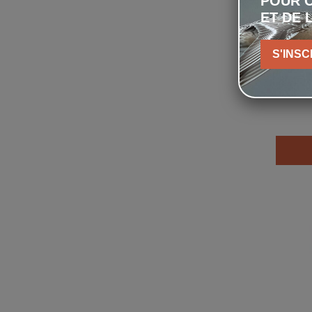
POUR C
ET DE 
S'INSC
G
uni
Sc