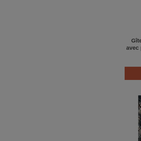
Gît
avec 
Bét