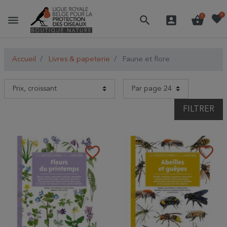
favorite
0
menu
search
account_box
shopping_basket
0
Accueil
Livres & papeterie
Faune et flore
FILTRER
favorite_border
favorite_border