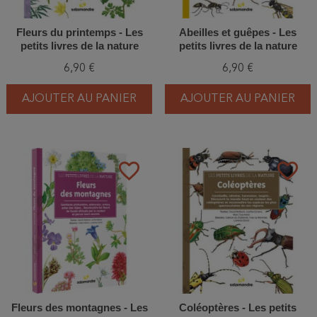
Fleurs du printemps - Les
Abeilles et guêpes - Les
petits livres de la nature
petits livres de la nature
6,90 €
6,90 €
AJOUTER AU PANIER
AJOUTER AU PANIER
favorite_border
favorite_border
Fleurs des montagnes - Les
Coléoptères - Les petits