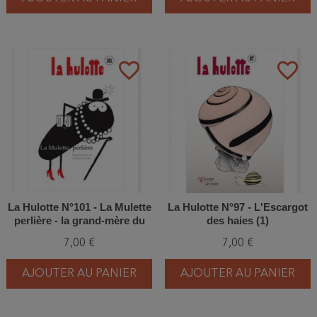
favorite_border
favorite_border
La Hulotte N°101 - La Mulette
La Hulotte N°97 - L'Escargot
perlière - la grand-mère du
des haies (1)
ruisseau à truites
7,00 €
7,00 €
AJOUTER AU PANIER
AJOUTER AU PANIER