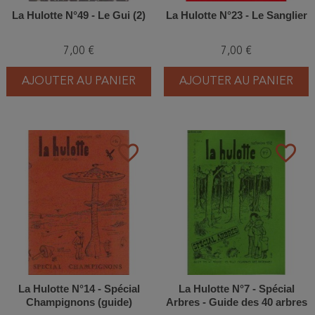
La Hulotte N°49 - Le Gui (2)
La Hulotte N°23 - Le Sanglier
7,00 €
7,00 €
AJOUTER AU PANIER
AJOUTER AU PANIER
favorite_border
favorite_border
La Hulotte N°14 - Spécial
La Hulotte N°7 - Spécial
Champignons (guide)
Arbres - Guide des 40 arbres