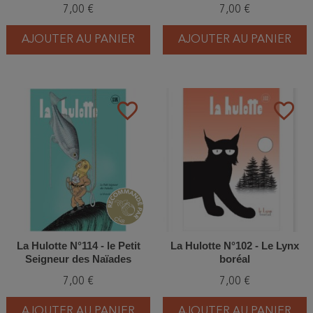
les plus courants des
7,00 €
7,00 €
Ardennes
AJOUTER AU PANIER
AJOUTER AU PANIER
favorite_border
favorite_border
La Hulotte N°114 - le Petit
La Hulotte N°102 - Le Lynx
Seigneur des Naïades
boréal
(Bouvière)
7,00 €
7,00 €
AJOUTER AU PANIER
AJOUTER AU PANIER