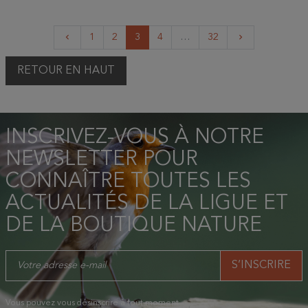
Précédent
Suivant
1
2
3
4
…
32
keyboard_arrow_left
keyboard_arrow_right
RETOUR EN HAUT
INSCRIVEZ-VOUS À NOTRE
NEWSLETTER POUR
CONNAÎTRE TOUTES LES
ACTUALITÉS DE LA LIGUE ET
DE LA BOUTIQUE NATURE
Vous pouvez vous désinscrire à tout moment.