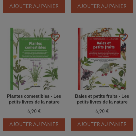
AJOUTER AU PANIER
AJOUTER AU PANIER
favorite_border
favorite_border
Plantes comestibles - Les
Baies et petits fruits - Les
petits livres de la nature
petits livres de la nature
6,90 €
6,90 €
AJOUTER AU PANIER
AJOUTER AU PANIER