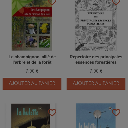
favorite_border
favorite_border
Le champignon, allié de
Répertoire des principales
l'arbre et de la forêt
essences forestières
7,00 €
7,00 €
AJOUTER AU PANIER
AJOUTER AU PANIER
favorite_border
favorite_border