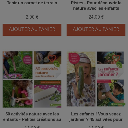
Tenir un carnet de terrain
Pistes - Pour découvrir la
nature avec les enfants
2,00 €
24,00 €
AJOUTER AU PANIER
AJOUTER AU PANIER
favorite_border
favorite_border
50 activités nature avec les
Les enfants ! Vous venez
enfants - Petites créations au
jardiner ? 45 activités pour
fil des saisons
faire aimer le jardinage aux