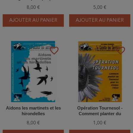
réussir ses nichoirs
8,00 €
5,00 €
AJOUTER AU PANIER
AJOUTER AU PANIER
favorite_border
favorite_border
Aidons les martinets et les
Opération Tournesol -
hirondelles
Comment planter du
Tournesol pour les oiseaux
8,00 €
1,00 €
l'hiver