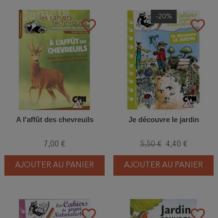
-20%
favorite_border
favorite_border
A l'affût des chevreuils
Je découvre le jardin
7,00 €
5,50 €
4,40 €
AJOUTER AU PANIER
AJOUTER AU PANIER
favorite_border
favorite_border