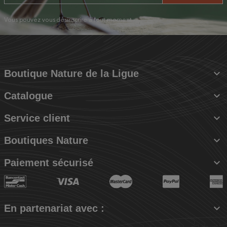
Vous pouvez vous désinscrire à tout moment.

Boutique Nature de la Ligue

Catalogue

Service client

Boutiques Nature

Paiement sécurisé

En partenariat avec :