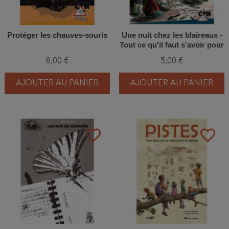
Protéger les chauves-souris
Une nuit chez les blaireaux -
Tout ce qu'il faut s'avoir pour
aller à l'affût des blaireaux
8,00 €
5,00 €
AJOUTER AU PANIER
AJOUTER AU PANIER
favorite_border
favorite_border