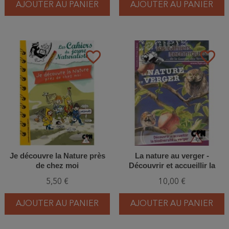
AJOUTER AU PANIER
AJOUTER AU PANIER
favorite_border
favorite_border
Je découvre la Nature près
La nature au verger -
de chez moi
Découvrir et accueillir la
biodiversité au verger
5,50 €
10,00 €
AJOUTER AU PANIER
AJOUTER AU PANIER