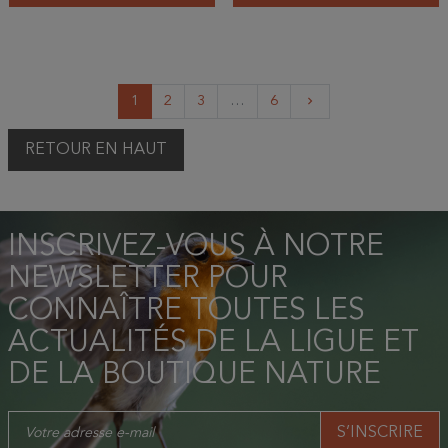
Suivant
1
2
3
…
6
keyboard_arrow_right
RETOUR EN HAUT
INSCRIVEZ-VOUS À NOTRE
NEWSLETTER POUR
CONNAÎTRE TOUTES LES
ACTUALITÉS DE LA LIGUE ET
DE LA BOUTIQUE NATURE