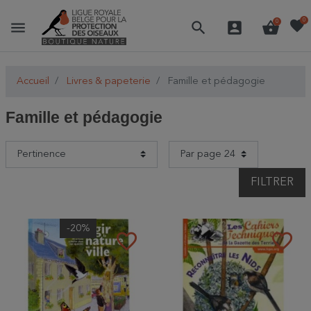
favorite
0
menu
search
account_box
shopping_basket
0
Accueil
Livres & papeterie
Famille et pédagogie
Famille et pédagogie
FILTRER
-20%
favorite_border
favorite_border