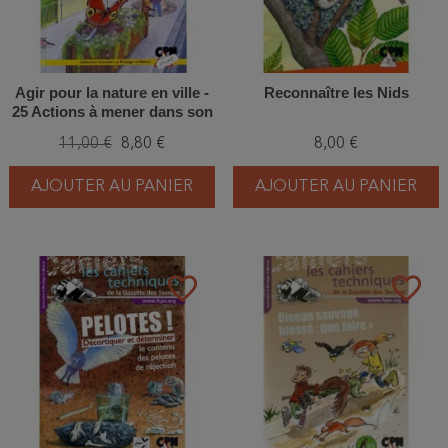
Agir pour la nature en ville -
Reconnaître les Nids
25 Actions à mener dans son
quartier
11,00 €
8,80 €
8,00 €
AJOUTER AU PANIER
AJOUTER AU PANIER
favorite_border
favorite_border