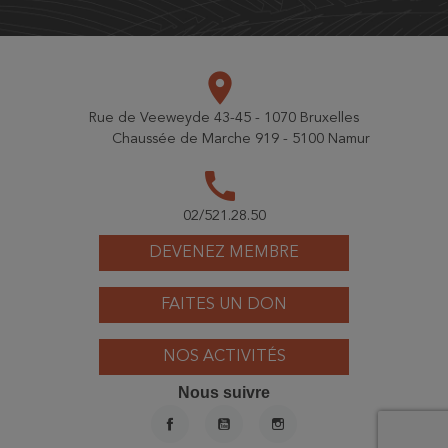
place
Rue de Veeweyde 43-45 - 1070 Bruxelles
Chaussée de Marche 919 - 5100 Namur
call
02/521.28.50
DEVENEZ MEMBRE
FAITES UN DON
NOS ACTIVITÉS
Nous suivre
FACEBOOK
YOUTUBE
INSTAGRAM