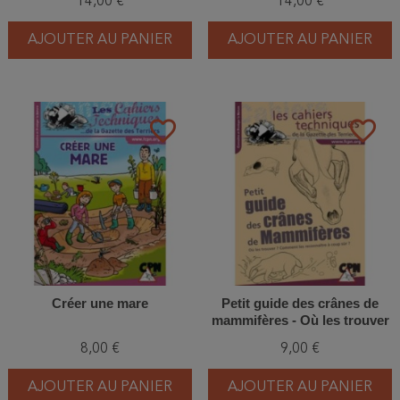
14,00 €
14,00 €
enfants
AJOUTER AU PANIER
AJOUTER AU PANIER
favorite_border
favorite_border
Créer une mare
Petit guide des crânes de
mammifères - Où les trouver
? Comment les reconnaître à
8,00 €
9,00 €
coup sûr ?
AJOUTER AU PANIER
AJOUTER AU PANIER