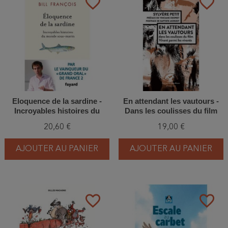
favorite_border
favorite_border
Eloquence de la sardine -
En attendant les vautours -
Incroyables histoires du
Dans les coulisses du film
monde sous-marin
Vivant parmi les vivants
20,60 €
19,00 €
AJOUTER AU PANIER
AJOUTER AU PANIER
favorite_border
favorite_border