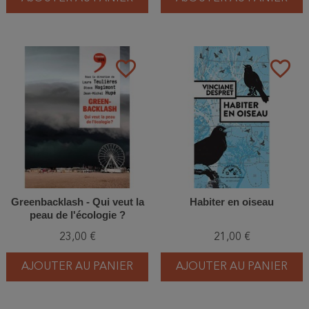
favorite_border
favorite_border
Greenbacklash - Qui veut la
Habiter en oiseau
peau de l'écologie ?
23,00 €
21,00 €
AJOUTER AU PANIER
AJOUTER AU PANIER