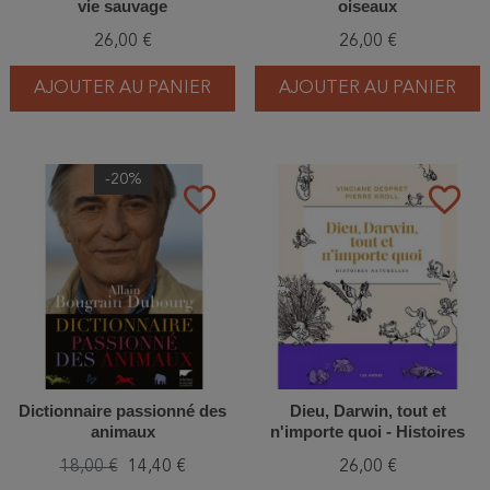
vie sauvage
oiseaux
26,00 €
26,00 €
AJOUTER AU PANIER
AJOUTER AU PANIER
-20%
favorite_border
favorite_border
Dictionnaire passionné des
Dieu, Darwin, tout et
animaux
n'importe quoi - Histoires
naturelles
18,00 €
14,40 €
26,00 €