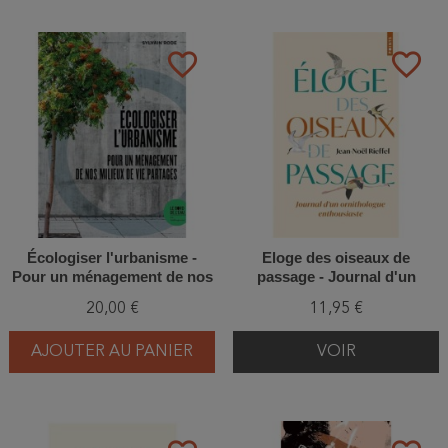
favorite_border
favorite_border
Écologiser l'urbanisme -
Eloge des oiseaux de
Pour un ménagement de nos
passage - Journal d'un
milieux de vie partagés
ornithologue enthousiaste
20,00 €
11,95 €
AJOUTER AU PANIER
VOIR