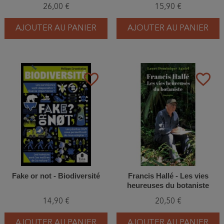
26,00 €
15,90 €
AJOUTER AU PANIER
AJOUTER AU PANIER
favorite_border
favorite_border
Fake or not - Biodiversité
Francis Hallé - Les vies
heureuses du botaniste
14,90 €
20,50 €
AJOUTER AU PANIER
AJOUTER AU PANIER