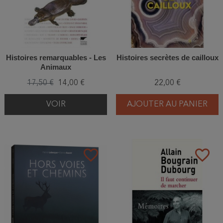
Histoires remarquables - Les
Histoires secrètes de cailloux
Animaux
17,50 €
14,00 €
22,00 €
VOIR
AJOUTER AU PANIER
favorite_border
favorite_border