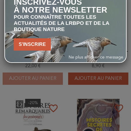
INSCRIVEZ-VOUS
À NOTRE NEWSLETTER
POUR CONNAÎTRE TOUTES LES
ACTUALITÉS DE LA LRBPO ET DE LA
BOUTIQUE NATURE
S'INSCRIRE
Histoire naturelle du silence
Histoire naturelle du silence -
Version Poche
Ne plus afficher ce message
22,00 €
8,90 €
AJOUTER AU PANIER
AJOUTER AU PANIER
-20%
favorite_border
favorite_border