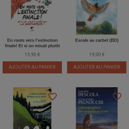
En route vers l'extinction
Escale au carbet (BD)
finale! Et si on misait plutôt
sur la biodiversité?
15,90 €
19,00 €
AJOUTER AU PANIER
AJOUTER AU PANIER
favorite_border
favorite_border