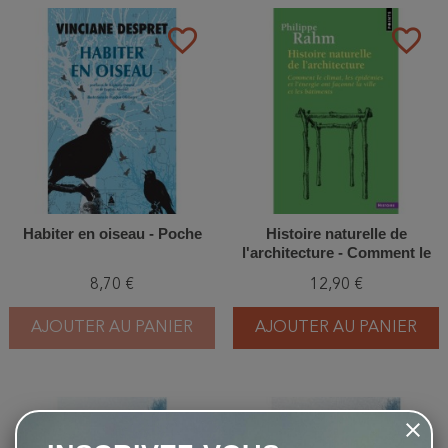
favorite_border
favorite_border
Habiter en oiseau - Poche
Histoire naturelle de
l'architecture - Comment le
climat, les épidémies et
8,70 €
12,90 €
l'énergie ont façonné la ville
et les bâtiments
AJOUTER AU PANIER
AJOUTER AU PANIER
favorite_border
favorite_border