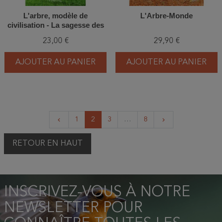
L'arbre, modèle de
L'Arbre-Monde
civilisation - La sagesse des
végétaux au service des
23,00 €
29,90 €
humains
AJOUTER AU PANIER
AJOUTER AU PANIER
Précédent
Suivant
1
2
3
…
8
keyboard_arrow_left
keyboard_arrow_right
RETOUR EN HAUT
INSCRIVEZ-VOUS À NOTRE
NEWSLETTER POUR