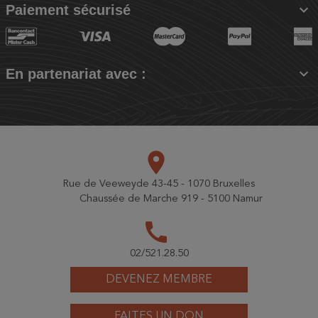

Paiement sécurisé

En partenariat avec :
place
Rue de Veeweyde 43-45 - 1070 Bruxelles
Chaussée de Marche 919 - 5100 Namur
call
02/521.28.50
DEVENEZ MEMBRE
FAITES UN DON