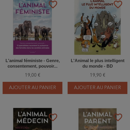
favorite_border
favorite_border
L'animal féministe - Genre,
L'Animal le plus intelligent
consentement, pouvoir...
du monde - BD
19,00 €
19,90 €
AJOUTER AU PANIER
AJOUTER AU PANIER
favorite_border
favorite_border