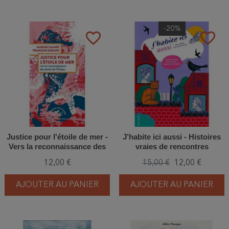
-20%
favorite_border
favorite_border
Justice pour l'étoile de mer -
J’habite ici aussi - Histoires
Vers la reconnaissance des
vraies de rencontres
droits de l'océan
urbaines et sauvages
12,00 €
15,00 €
12,00 €
AJOUTER AU PANIER
AJOUTER AU PANIER