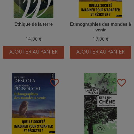
Ethique de la terre
Ethnographies des mondes à
venir
14,00 €
19,00 €
AJOUTER AU PANIER
AJOUTER AU PANIER
favorite_border
favorite_border