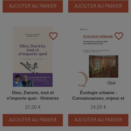
AJOUTER AU PANIER
AJOUTER AU PANIER
favorite_border
favorite_border
Dieu, Darwin, tout et
Écologie urbaine -
n'importe quoi - Histoires
Connaissances, enjeux et
naturelles - Nouvelle Edition
défis de la biodiversité en
21,00 €
34,00 €
ville
AJOUTER AU PANIER
AJOUTER AU PANIER