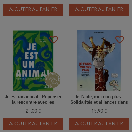
AJOUTER AU PANIER
AJOUTER AU PANIER
favorite_border
favorite_border
Je est un animal - Repenser
Je t'aide, moi non plus -
la rencontre avec les
Solidarités et alliances dans
animaux
le monde animal
21,00 €
15,90 €
AJOUTER AU PANIER
AJOUTER AU PANIER