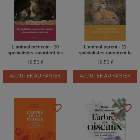
L'animal médecin - 10
L'animal parent - 11
spécialistes racontent les
spécialistes racontent la
secrets du soin chez les
parentalité chez les animaux
18,50 €
18,50 €
animaux
AJOUTER AU PANIER
AJOUTER AU PANIER
favorite_border
favorite_border