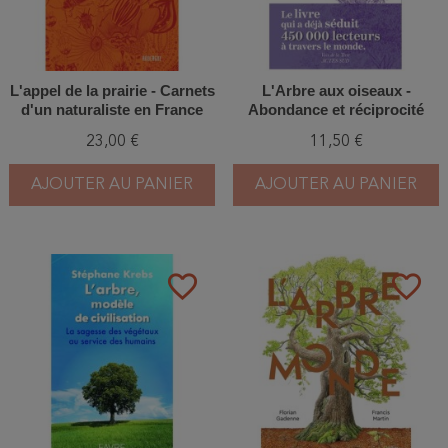
L'appel de la prairie - Carnets
L'Arbre aux oiseaux -
d'un naturaliste en France
Abondance et réciprocité
dans le monde naturel
23,00 €
11,50 €
AJOUTER AU PANIER
AJOUTER AU PANIER
favorite_border
favorite_border