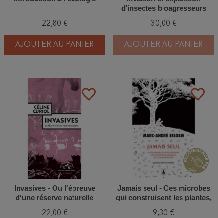
d'insectes bioagresseurs
forestiers
22,80 €
30,00 €
AJOUTER AU PANIER
AJOUTER AU PANIER
favorite_border
favorite_border
Invasives - Ou l'épreuve
Jamais seul - Ces microbes
d'une réserve naturelle
qui construisent les plantes,
les animaux et les
22,00 €
9,30 €
civilisations