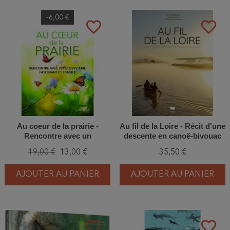
-6,00 €
favorite_border
favorite_border
Au coeur de la prairie -
Au fil de la Loire - Récit d'une
Rencontre avec un
descente en canoë-bivouac
écosystème fascinant et
19,00 €
13,00 €
35,50 €
fragile
AJOUTER AU PANIER
AJOUTER AU PANIER
favorite_border
favorite_border