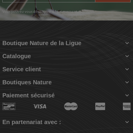
Vous pouvez vous désinscrire à tout moment.

Boutique Nature de la Ligue

Catalogue

Service client

Boutiques Nature

Paiement sécurisé

En partenariat avec :