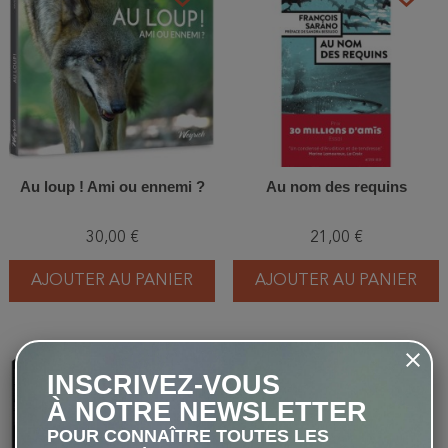
Au loup ! Ami ou ennemi ?
Au nom des requins
30,00 €
21,00 €
AJOUTER AU PANIER
AJOUTER AU PANIER
favorite_border
favorite_border
INSCRIVEZ-VOUS
À NOTRE NEWSLETTER
POUR CONNAÎTRE TOUTES LES