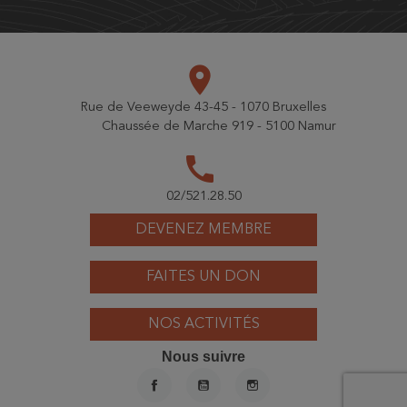
place
Rue de Veeweyde 43-45 - 1070 Bruxelles
Chaussée de Marche 919 - 5100 Namur
call
02/521.28.50
DEVENEZ MEMBRE
FAITES UN DON
NOS ACTIVITÉS
Nous suivre
FACEBOOK
YOUTUBE
INSTAGRAM