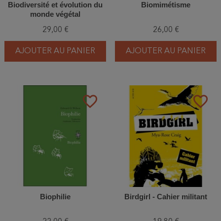
Biodiversité et évolution du
Biomimétisme
monde végétal
29,00 €
26,00 €
AJOUTER AU PANIER
AJOUTER AU PANIER
favorite_border
favorite_border
Biophilie
Birdgirl - Cahier militant