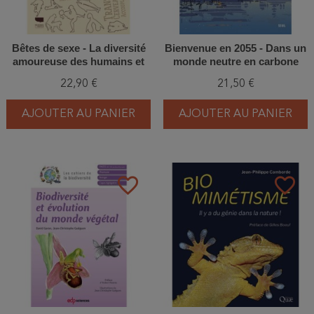
Bêtes de sexe - La diversité
Bienvenue en 2055 - Dans un
amoureuse des humains et
monde neutre en carbone
autres animaux
22,90 €
21,50 €
AJOUTER AU PANIER
AJOUTER AU PANIER
favorite_border
favorite_border