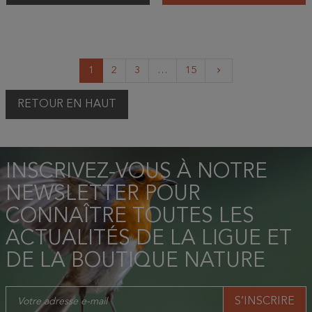
Suivant
1
2
3
…
15
keyboard_arrow_right
RETOUR EN HAUT
INSCRIVEZ-VOUS À NOTRE
NEWSLETTER POUR
CONNAÎTRE TOUTES LES
ACTUALITÉS DE LA LIGUE ET
DE LA BOUTIQUE NATURE