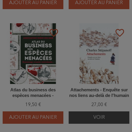
AJOUTER AU PANIER
AJOUTER AU PANIER
favorite_border
favorite_border
Atlas du business des
Attachements - Enquête sur
espèces menacées -
nos liens au-delà de l'humain
Braconnage, cruauté,
19,50 €
27,00 €
contrebande...
AJOUTER AU PANIER
VOIR