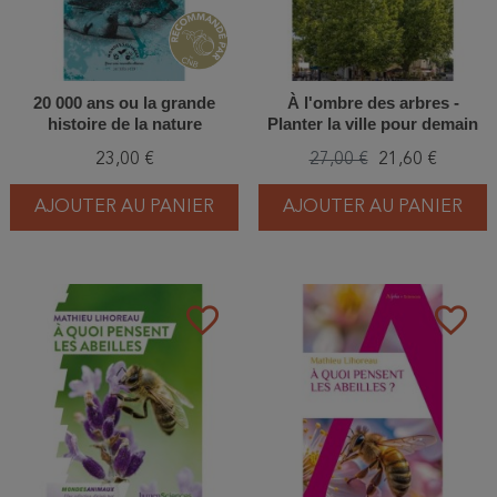
20 000 ans ou la grande
À l'ombre des arbres -
histoire de la nature
Planter la ville pour demain
23,00 €
27,00 €
21,60 €
AJOUTER AU PANIER
AJOUTER AU PANIER
favorite_border
favorite_border