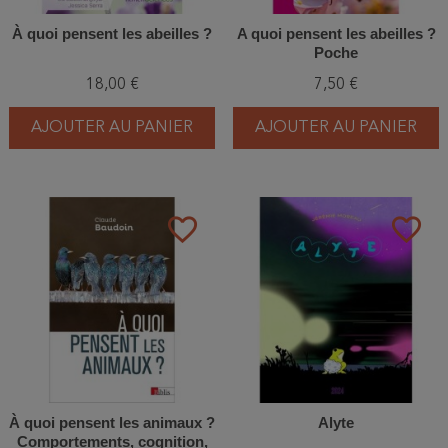
À quoi pensent les abeilles ?
A quoi pensent les abeilles ?
Poche
18,00 €
7,50 €
AJOUTER AU PANIER
AJOUTER AU PANIER
favorite_border
favorite_border
À quoi pensent les animaux ?
Alyte
Comportements, cognition,