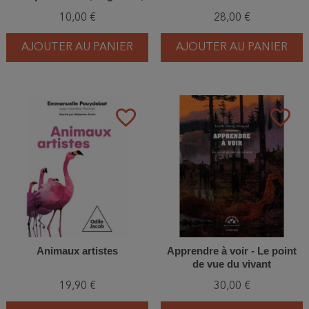
émotions
10,00 €
28,00 €
AJOUTER AU PANIER
AJOUTER AU PANIER
favorite_border
favorite_border
Animaux artistes
Apprendre à voir - Le point
de vue du vivant
19,90 €
30,00 €