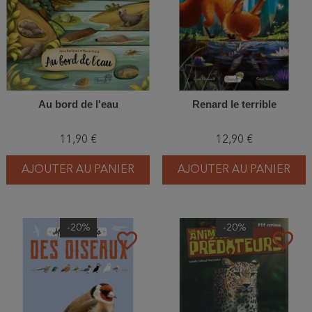
Au bord de l'eau
Renard le terrible
11,90 €
12,90 €
AJOUTER AU PANIER
AJOUTER AU PANIER
-20%
-20%
favorite_border
favorite_border