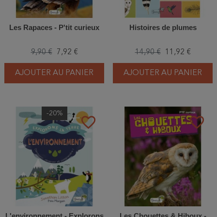
Les Rapaces - P'tit curieux
Histoires de plumes
9,90 €
7,92 €
14,90 €
11,92 €
AJOUTER AU PANIER
AJOUTER AU PANIER
-20%
favorite_border
favorite_border
L'environnement - Explorons
Les Chouettes & Hiboux -