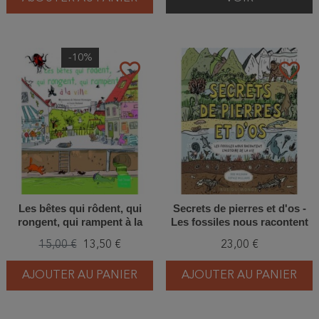
-10%
favorite_border
favorite_border
Les bêtes qui rôdent, qui
Secrets de pierres et d'os -
rongent, qui rampent à la
Les fossiles nous racontent
ville
l'histoire de la vie
15,00 €
13,50 €
23,00 €
AJOUTER AU PANIER
AJOUTER AU PANIER