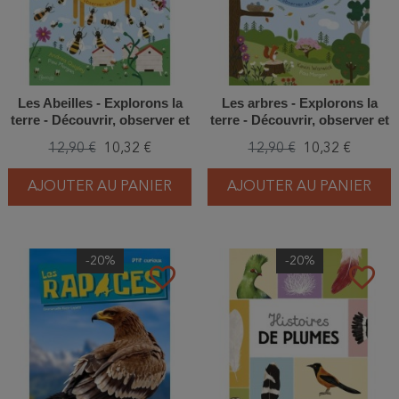
Les Abeilles - Explorons la
Les arbres - Explorons la
terre - Découvrir, observer et
terre - Découvrir, observer et
comprendre !
comprendre !
12,90 €
10,32 €
12,90 €
10,32 €
AJOUTER AU PANIER
AJOUTER AU PANIER
-20%
-20%
favorite_border
favorite_border