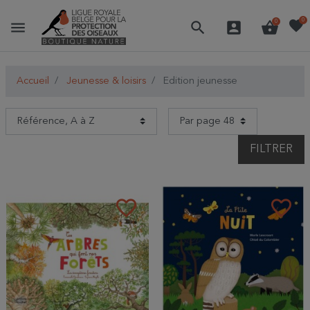
favorite
0
menu
search
account_box
shopping_basket
0
Accueil
Jeunesse & loisirs
Edition jeunesse
FILTRER
favorite_border
favorite_border