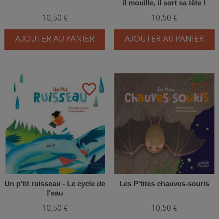
il mouille, il sort sa tête !
10,50 €
10,50 €
AJOUTER AU PANIER
AJOUTER AU PANIER
favorite_border
favorite_border
Un p'tit ruisseau - Le cycle de
Les P'tites chauves-souris
l'eau
10,50 €
10,50 €