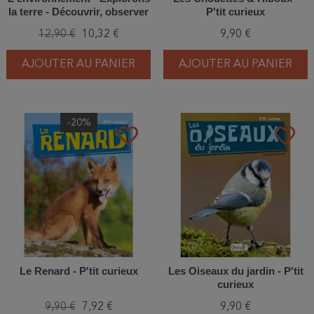
la terre - Découvrir, observer
P'tit curieux
et comprendre !
12,90 €
10,32 €
9,90 €
AJOUTER AU PANIER
AJOUTER AU PANIER
-20%
favorite_border
favorite_border
Le Renard - P'tit curieux
Les Oiseaux du jardin - P'tit
curieux
9,90 €
7,92 €
9,90 €