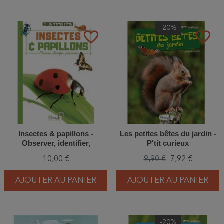
-20%
favorite_border
favorite_border
Insectes & papillons -
Les petites bêtes du jardin -
Observer, identifier,
P'tit curieux
préserver
10,00 €
9,90 €
7,92 €
AJOUTER AU PANIER
AJOUTER AU PANIER
-20%