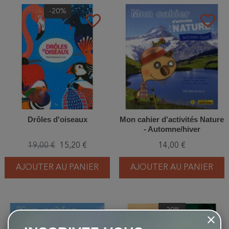
-20%
favorite_border
favorite_border
Drôles d'oiseaux
Mon cahier d'activités Nature
- Automne/hiver
19,00 €
15,20 €
14,00 €
AJOUTER AU PANIER
AJOUTER AU PANIER
-20%
favorite_border
favorite_border