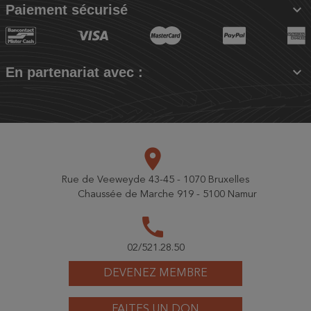

Paiement sécurisé

En partenariat avec :
place
Rue de Veeweyde 43-45 - 1070 Bruxelles
Chaussée de Marche 919 - 5100 Namur
call
02/521.28.50
DEVENEZ MEMBRE
FAITES UN DON