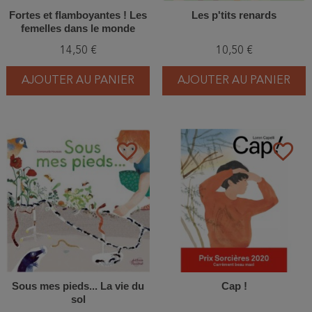
Fortes et flamboyantes ! Les
Les p'tits renards
femelles dans le monde
animal
14,50 €
10,50 €
AJOUTER AU PANIER
AJOUTER AU PANIER
favorite_border
favorite_border
Sous mes pieds... La vie du
Cap !
sol