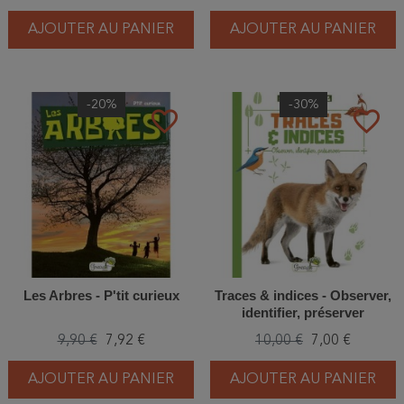
AJOUTER AU PANIER
AJOUTER AU PANIER
-20%
-30%
favorite_border
favorite_border
Les Arbres - P'tit curieux
Traces & indices - Observer,
identifier, préserver
9,90 €
7,92 €
10,00 €
7,00 €
AJOUTER AU PANIER
AJOUTER AU PANIER