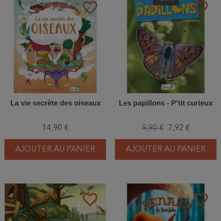
favorite_border
favorite_border
La vie secrète des oiseaux
Les papillons - P'tit curieux
14,90 €
9,90 €
7,92 €
AJOUTER AU PANIER
AJOUTER AU PANIER
favorite_border
favorite_border