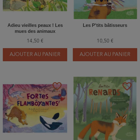
Adieu vieilles peaux ! Les
Les P'tits bâtisseurs
mues des animaux
14,50 €
10,50 €
AJOUTER AU PANIER
AJOUTER AU PANIER
favorite_border
favorite_border