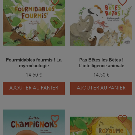
favorite_border
favorite_border
Fourmidables fourmis ! La
Pas Bêtes les Bêtes !
myrmécologie
L'intelligence animale
14,50 €
14,50 €
AJOUTER AU PANIER
AJOUTER AU PANIER
favorite_border
favorite_border