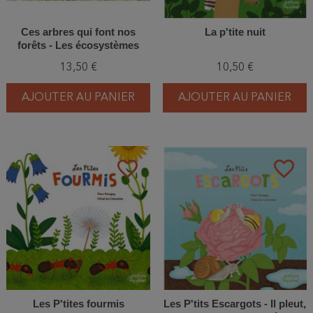
Ces arbres qui font nos
La p'tite nuit
forêts - Les écosystèmes
forestiers
13,50 €
10,50 €
AJOUTER AU PANIER
AJOUTER AU PANIER
favorite_border
favorite_border
Les P'tites fourmis
Les P'tits Escargots - Il pleut,