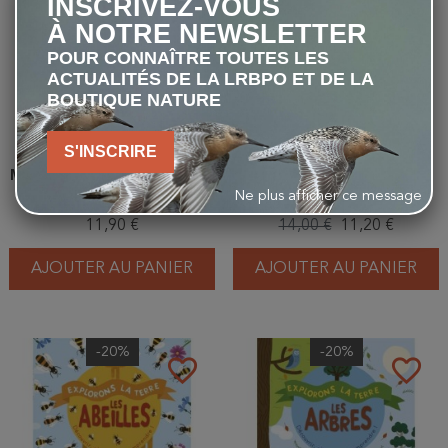
INSCRIVEZ-VOUS
À NOTRE NEWSLETTER
POUR CONNAÎTRE TOUTES LES
ACTUALITÉS DE LA LRBPO ET DE LA
BOUTIQUE NATURE
S'INSCRIRE
Mon cahier d'activités Nature
La Nature
- Printemps/été
Ne plus afficher ce message
11,90 €
14,00 €
11,20 €
AJOUTER AU PANIER
AJOUTER AU PANIER
-20%
-20%
favorite_border
favorite_border