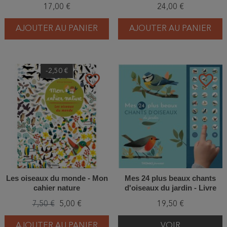
17,00 €
24,00 €
AJOUTER AU PANIER
AJOUTER AU PANIER
-2,50 €
favorite_border
favorite_border
Les oiseaux du monde - Mon
Mes 24 plus beaux chants
cahier nature
d'oiseaux du jardin - Livre
sonore
7,50 €
5,00 €
19,50 €
AJOUTER AU PANIER
VOIR