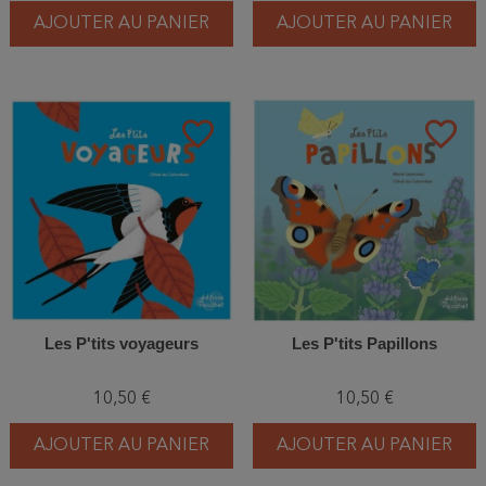
AJOUTER AU PANIER
AJOUTER AU PANIER
favorite_border
favorite_border
Les P'tits voyageurs
Les P'tits Papillons
10,50 €
10,50 €
AJOUTER AU PANIER
AJOUTER AU PANIER