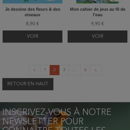
Je dessine des fleurs & des
Mon cahier de jeux au fil de
oiseaux
l'eau
8,90 €
9,90 €
VOIR
VOIR
Précédent
Suivant
1
2
3
…
6
keyboard_arrow_left
keyboard_arrow_right
RETOUR EN HAUT
INSCRIVEZ-VOUS À NOTRE
NEWSLETTER POUR