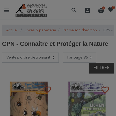
favorite
0
menu
search
account_box
shopping_basket
0
Accueil
Livres & papeterie
Par maison d'édition
CPN - C
CPN - Connaître et Protéger la Nature
FILTRER
favorite_border
favorite_border