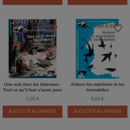
favorite_border
favorite_border
Une nuit chez les blaireaux -
Aidons les martinets et les
Tout ce qu'il faut s'avoir pour
hirondelles
aller à l'affût des blaireaux
5,00 €
8,00 €
AJOUTER AU PANIER
AJOUTER AU PANIER