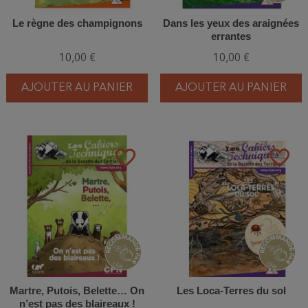
Le règne des champignons
Dans les yeux des araignées
errantes
10,00 €
10,00 €
AJOUTER AU PANIER
AJOUTER AU PANIER
favorite_border
favorite_border
Martre, Putois, Belette… On
Les Loca-Terres du sol
n’est pas des blaireaux !