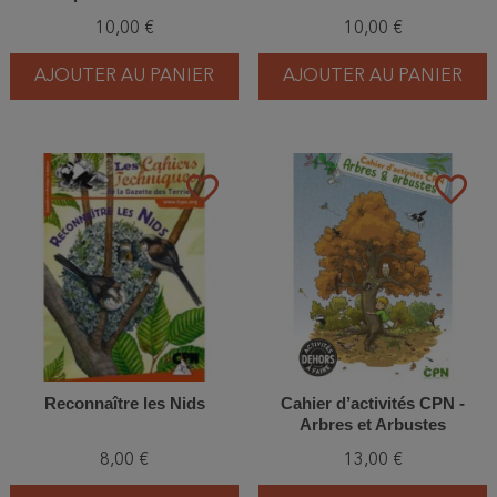
10,00 €
10,00 €
AJOUTER AU PANIER
AJOUTER AU PANIER
favorite_border
favorite_border
Reconnaître les Nids
Cahier d’activités CPN -
Arbres et Arbustes
8,00 €
13,00 €