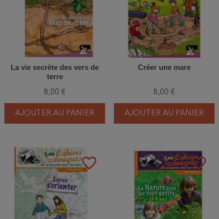
La vie secrète des vers de
Créer une mare
terre
8,00 €
8,00 €
AJOUTER AU PANIER
AJOUTER AU PANIER
favorite_border
favorite_border