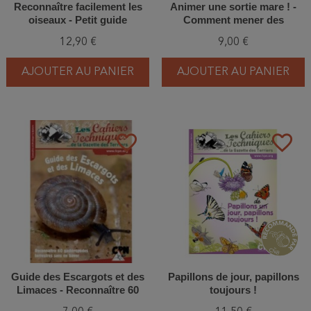
Reconnaître facilement les
Animer une sortie mare ! -
oiseaux - Petit guide
Comment mener des
Delachaux
activités pédagogiques sur le
12,90 €
9,00 €
thème de la mare ?
AJOUTER AU PANIER
AJOUTER AU PANIER
favorite_border
favorite_border
Guide des Escargots et des
Papillons de jour, papillons
Limaces - Reconnaître 60
toujours !
espèces de gastéropodes