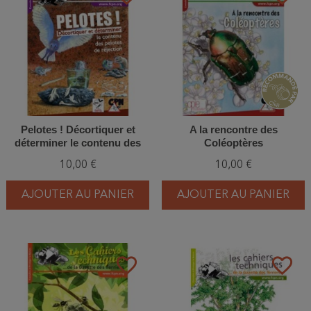
Pelotes ! Décortiquer et
A la rencontre des
déterminer le contenu des
Coléoptères
pelotes de réjection
10,00 €
10,00 €
AJOUTER AU PANIER
AJOUTER AU PANIER
favorite_border
favorite_border