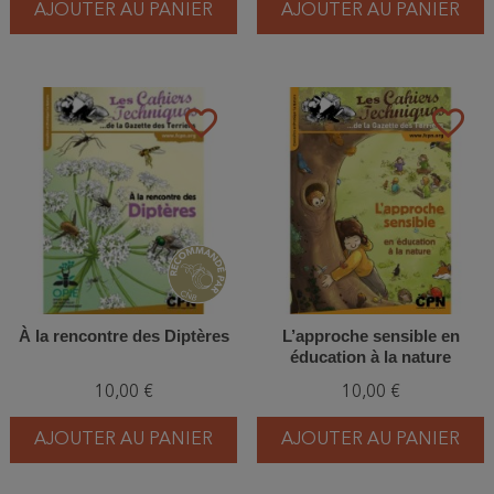
AJOUTER AU PANIER
AJOUTER AU PANIER
favorite_border
favorite_border
À la rencontre des Diptères
L’approche sensible en
éducation à la nature
10,00 €
10,00 €
AJOUTER AU PANIER
AJOUTER AU PANIER