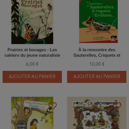
Prairies et bocages - Les
À la rencontre des
cahiers du jeune naturaliste
Sauterelles, Criquets et
Grillons... - Le petit guide de
6,00 €
10,00 €
l'orthoptériste en herbe
AJOUTER AU PANIER
AJOUTER AU PANIER
favorite_border
favorite_border