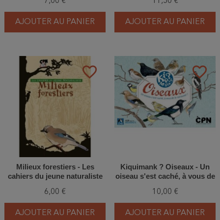
7,00 €
11,50 €
terrestres sans en baver
AJOUTER AU PANIER
AJOUTER AU PANIER
favorite_border
favorite_border
Milieux forestiers - Les
Kiquimank ? Oiseaux - Un
cahiers du jeune naturaliste
oiseau s'est caché, à vous de
le retrouver !
6,00 €
10,00 €
AJOUTER AU PANIER
AJOUTER AU PANIER