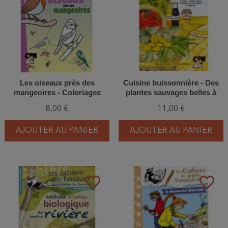
Les oiseaux près des
Cuisine buissonnière - Des
mangeoires - Coloriages
plantes sauvages belles à
nature - CPN
croquer
8,00 €
11,00 €
AJOUTER AU PANIER
AJOUTER AU PANIER
favorite_border
favorite_border