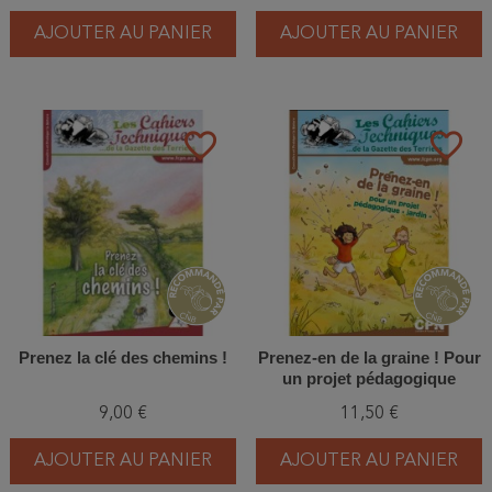
AJOUTER AU PANIER
AJOUTER AU PANIER
favorite_border
favorite_border
Prenez la clé des chemins !
Prenez-en de la graine ! Pour
un projet pédagogique
"jardin"
9,00 €
11,50 €
AJOUTER AU PANIER
AJOUTER AU PANIER