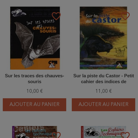
favorite_border
favorite_border
Sur les traces des chauves-
Sur la piste du Castor - Petit
souris
cahier des indices de
présence du castor et
10,00 €
11,00 €
conseils d'observation
AJOUTER AU PANIER
AJOUTER AU PANIER
favorite_border
favorite_border