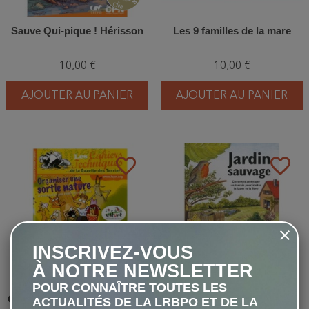
Sauve Qui-pique ! Hérisson
Les 9 familles de la mare
10,00 €
10,00 €
AJOUTER AU PANIER
AJOUTER AU PANIER
favorite_border
favorite_border
INSCRIVEZ-VOUS
À NOTRE NEWSLETTER
POUR CONNAÎTRE TOUTES LES
Organiser une sortie nature -
Jardin sauvage - Comment
ACTUALITÉS DE LA LRBPO ET DE LA