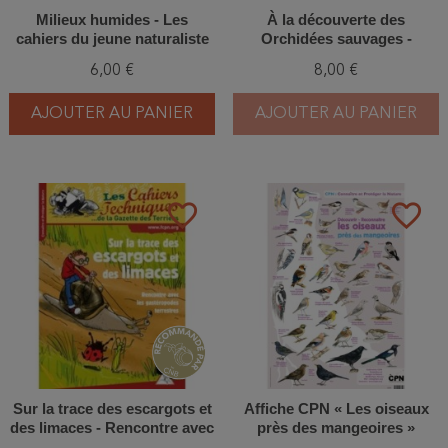
Milieux humides - Les
À la découverte des
cahiers du jeune naturaliste
Orchidées sauvages -
Explorer, observer,
6,00 €
8,00 €
s'émerveiller, reconnaître,
préserver
AJOUTER AU PANIER
AJOUTER AU PANIER
favorite_border
favorite_border
Sur la trace des escargots et
Affiche CPN « Les oiseaux
des limaces - Rencontre avec
près des mangeoires »
les gastéropodes terrestres