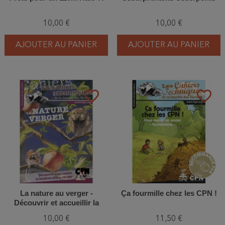
10,00 €
10,00 €
AJOUTER AU PANIER
AJOUTER AU PANIER
favorite_border
favorite_border
La nature au verger -
Ça fourmille chez les CPN !
Découvrir et accueillir la
biodiversité au verger
10,00 €
11,50 €