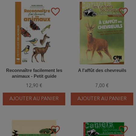
favorite_border
favorite_border
Reconnaître facilement les
A l'affût des chevreuils
animaux - Petit guide
Delachaux
12,90 €
7,00 €
AJOUTER AU PANIER
AJOUTER AU PANIER
favorite_border
favorite_border