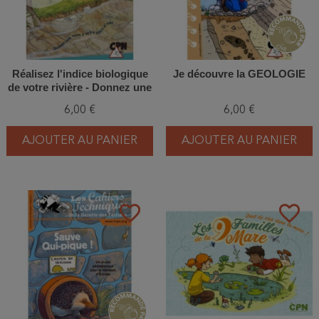
Réalisez l'indice biologique
Je découvre la GEOLOGIE
de votre rivière - Donnez une
note à votre cours d'eau !
6,00 €
6,00 €
AJOUTER AU PANIER
AJOUTER AU PANIER
favorite_border
favorite_border