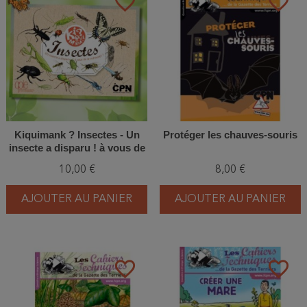
favorite_border
favorite_border
Kiquimank ? Insectes - Un
Protéger les chauves-souris
insecte a disparu ! à vous de
le retrouver !
10,00 €
8,00 €
AJOUTER AU PANIER
AJOUTER AU PANIER
favorite_border
favorite_border