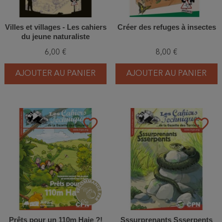
Villes et villages - Les cahiers
Créer des refuges à insectes
du jeune naturaliste
6,00 €
8,00 €
AJOUTER AU PANIER
AJOUTER AU PANIER
favorite_border
favorite_border
Prêts pour un 110m Haie ?!
Sssurprenants Ssserpents