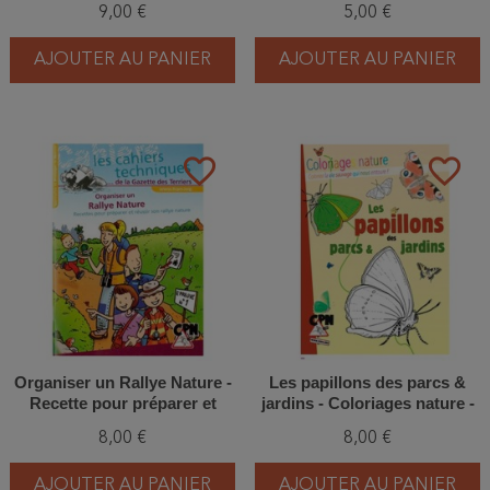
9,00 €
5,00 €
AJOUTER AU PANIER
AJOUTER AU PANIER
favorite_border
favorite_border
Organiser un Rallye Nature -
Les papillons des parcs &
Recette pour préparer et
jardins - Coloriages nature -
réussir son rallye nature
CPN
8,00 €
8,00 €
AJOUTER AU PANIER
AJOUTER AU PANIER