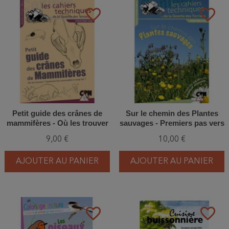
favorite_border
favorite_border
Petit guide des crânes de
Sur le chemin des Plantes
mammifères - Où les trouver
sauvages - Premiers pas vers
? Comment les reconnaître à
la botanique amusante
9,00 €
10,00 €
coup sûr ?
AJOUTER AU PANIER
AJOUTER AU PANIER
favorite_border
favorite_border