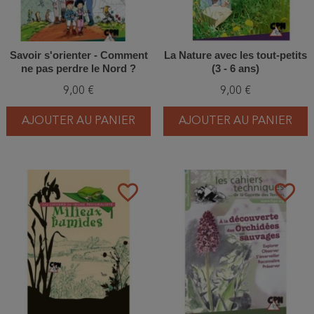
Savoir s'orienter - Comment
La Nature avec les tout-petits
ne pas perdre le Nord ?
(3 - 6 ans)
9,00 €
9,00 €
AJOUTER AU PANIER
AJOUTER AU PANIER
favorite_border
favorite_border