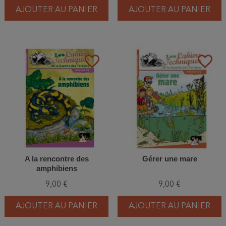
AJOUTER AU PANIER
AJOUTER AU PANIER
favorite_border
favorite_border
A la rencontre des
Gérer une mare
amphibiens
9,00 €
9,00 €
AJOUTER AU PANIER
AJOUTER AU PANIER