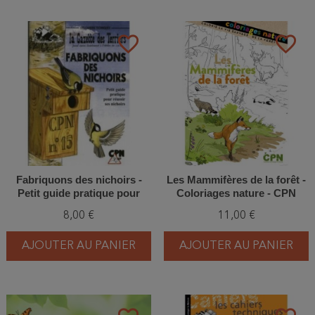
favorite_border
favorite_border
Fabriquons des nichoirs -
Les Mammifères de la forêt -
Petit guide pratique pour
Coloriages nature - CPN
réussir ses nichoirs
8,00 €
11,00 €
AJOUTER AU PANIER
AJOUTER AU PANIER