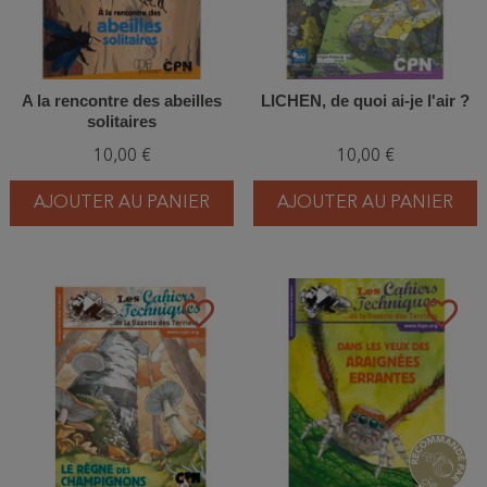
A la rencontre des abeilles
LICHEN, de quoi ai-je l'air ?
solitaires
10,00 €
10,00 €
AJOUTER AU PANIER
AJOUTER AU PANIER
favorite_border
favorite_border