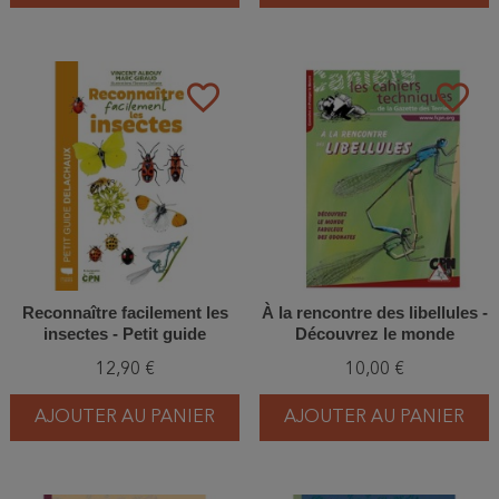
favorite_border
favorite_border
Reconnaître facilement les
À la rencontre des libellules -
insectes - Petit guide
Découvrez le monde
Delachaux
fabuleux des odonates
12,90 €
10,00 €
AJOUTER AU PANIER
AJOUTER AU PANIER