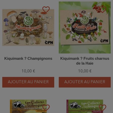
favorite_border
favorite_border
Kiquimank ? Champignons
Kiquimank ? Fruits charnus
de la Haie
10,00 €
10,00 €
AJOUTER AU PANIER
AJOUTER AU PANIER
favorite_border
favorite_border