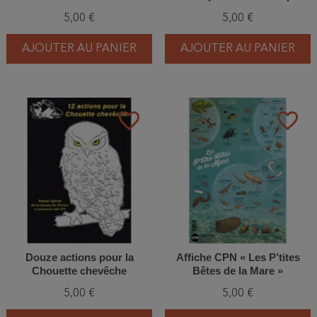
aller à l'affût des blaireaux
5,00 €
5,00 €
AJOUTER AU PANIER
AJOUTER AU PANIER
favorite_border
favorite_border
Douze actions pour la
Affiche CPN « Les P’tites
Chouette chevêche
Bêtes de la Mare »
5,00 €
5,00 €