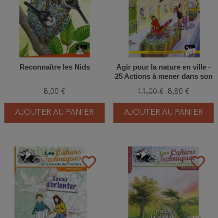
Reconnaître les Nids
Agir pour la nature en ville -
25 Actions à mener dans son
quartier
8,00 €
11,00 €
8,80 €
AJOUTER AU PANIER
AJOUTER AU PANIER
favorite_border
favorite_border