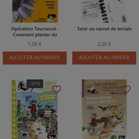
Opération Tournesol -
Tenir un carnet de terrain
Comment planter du
Tournesol pour les oiseaux
1,00 €
2,00 €
l'hiver
AJOUTER AU PANIER
AJOUTER AU PANIER
-20%
favorite_border
favorite_border