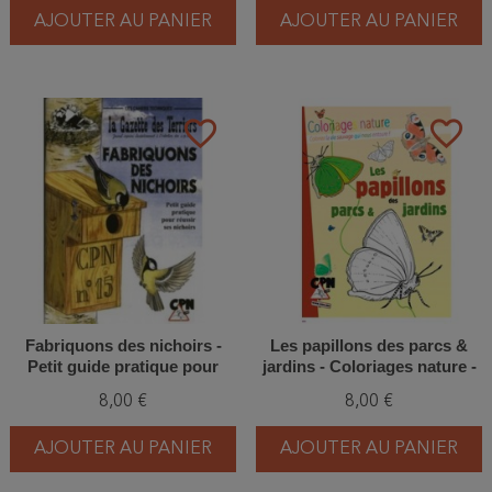
AJOUTER AU PANIER
AJOUTER AU PANIER
favorite_border
favorite_border
Fabriquons des nichoirs -
Les papillons des parcs &
Petit guide pratique pour
jardins - Coloriages nature -
réussir ses nichoirs
CPN
8,00 €
8,00 €
AJOUTER AU PANIER
AJOUTER AU PANIER