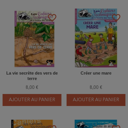
favorite_border
favorite_border
La vie secrète des vers de
Créer une mare
terre
8,00 €
8,00 €
AJOUTER AU PANIER
AJOUTER AU PANIER