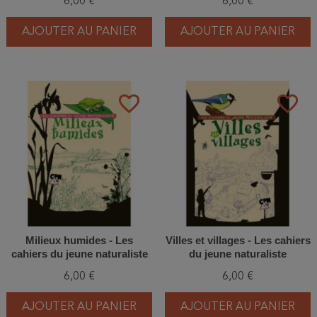
6,00 €
6,00 €
AJOUTER AU PANIER
AJOUTER AU PANIER
favorite_border
favorite_border
Milieux humides - Les
Villes et villages - Les cahiers
cahiers du jeune naturaliste
du jeune naturaliste
6,00 €
6,00 €
AJOUTER AU PANIER
AJOUTER AU PANIER