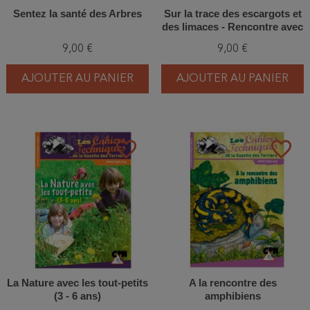
Sentez la santé des Arbres
Sur la trace des escargots et
des limaces - Rencontre avec
les gastéropodes terrestres
9,00 €
9,00 €
AJOUTER AU PANIER
AJOUTER AU PANIER
favorite_border
favorite_border
La Nature avec les tout-petits
A la rencontre des
(3 - 6 ans)
amphibiens