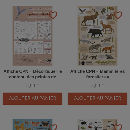
favorite_border
favorite_border
Affiche CPN « Décortiquer le
Affiche CPN « Mammifères
contenu des pelotes de
forestiers »
réjection des chouettes &
5,00 €
5,00 €
des hiboux »
AJOUTER AU PANIER
AJOUTER AU PANIER
favorite_border
favorite_border