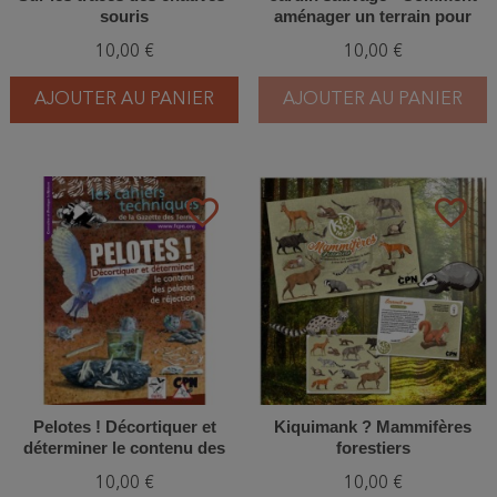
souris
aménager un terrain pour
inviter la faune et la flore
10,00 €
10,00 €
AJOUTER AU PANIER
AJOUTER AU PANIER
favorite_border
favorite_border
Pelotes ! Décortiquer et
Kiquimank ? Mammifères
déterminer le contenu des
forestiers
pelotes de réjection
10,00 €
10,00 €