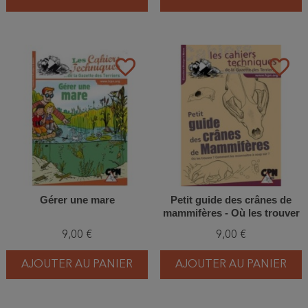
favorite_border
favorite_border
Gérer une mare
Petit guide des crânes de
mammifères - Où les trouver
? Comment les reconnaître à
9,00 €
9,00 €
coup sûr ?
AJOUTER AU PANIER
AJOUTER AU PANIER