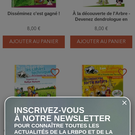
Disséminez c'est gagné !
À la découverte de l'Arbre -
Devenez dendrologue en
herbe
8,00 €
8,00 €
AJOUTER AU PANIER
AJOUTER AU PANIER
favorite_border
favorite_border
INSCRIVEZ-VOUS
À NOTRE NEWSLETTER
POUR CONNAÎTRE TOUTES LES
Organiser un Rallye Nature -
Organiser une sortie nature -
ACTUALITÉS DE LA LRBPO ET DE LA