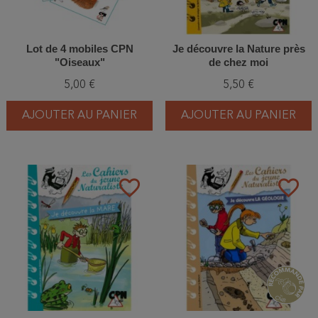
Lot de 4 mobiles CPN
Je découvre la Nature près
"Oiseaux"
de chez moi
5,00 €
5,50 €
AJOUTER AU PANIER
AJOUTER AU PANIER
favorite_border
favorite_border