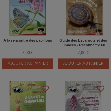
À la rencontre des papillons
Guide des Escargots et des
Limaces - Reconnaître 60
espèces de gastéropodes
7,00 €
7,00 €
terrestres sans en baver
AJOUTER AU PANIER
AJOUTER AU PANIER
favorite_border
favorite_border