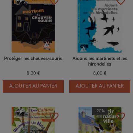
favorite_border
favorite_border
Protéger les chauves-souris
Aidons les martinets et les
hirondelles
8,00 €
8,00 €
AJOUTER AU PANIER
AJOUTER AU PANIER
-20%
favorite_border
favorite_border