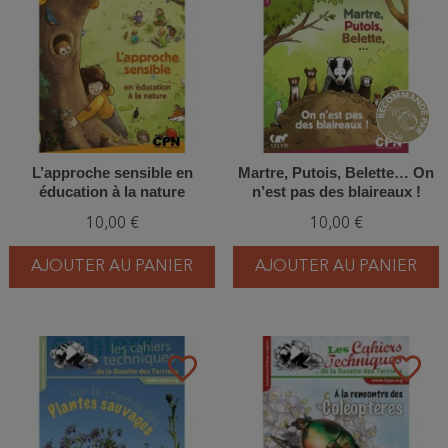
L’approche sensible en
Martre, Putois, Belette… On
éducation à la nature
n’est pas des blaireaux !
10,00 €
10,00 €
AJOUTER AU PANIER
AJOUTER AU PANIER
favorite_border
favorite_border