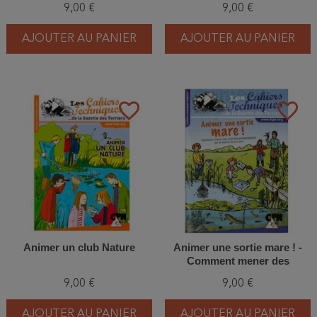
9,00 €
9,00 €
AJOUTER AU PANIER
AJOUTER AU PANIER
favorite_border
favorite_border
Animer un club Nature
Animer une sortie mare ! -
Comment mener des
activités pédagogiques sur le
9,00 €
9,00 €
thème de la mare ?
AJOUTER AU PANIER
AJOUTER AU PANIER