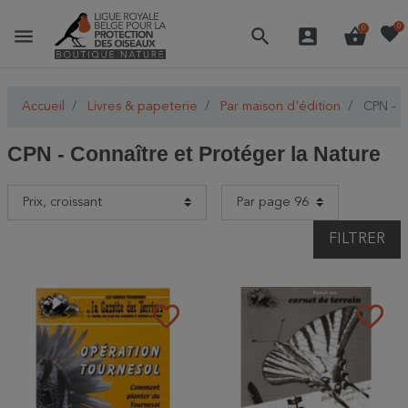
favorite
0
menu
search
account_box
shopping_basket
0
Accueil
Livres & papeterie
Par maison d'édition
CPN - C
CPN - Connaître et Protéger la Nature
FILTRER
favorite_border
favorite_border