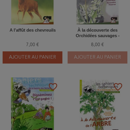
A l'affût des chevreuils
À la découverte des
Orchidées sauvages -
Explorer, observer,
7,00 €
8,00 €
s'émerveiller, reconnaître,
préserver
AJOUTER AU PANIER
AJOUTER AU PANIER
favorite_border
favorite_border