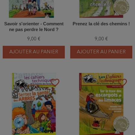
Savoir s'orienter - Comment
Prenez la clé des chemins !
ne pas perdre le Nord ?
9,00 €
9,00 €
AJOUTER AU PANIER
AJOUTER AU PANIER
favorite_border
favorite_border