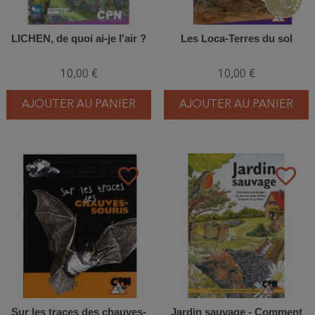
LICHEN, de quoi ai-je l'air ?
Les Loca-Terres du sol
10,00 €
10,00 €
AJOUTER AU PANIER
AJOUTER AU PANIER
favorite_border
favorite_border
Sur les traces des chauves-
Jardin sauvage - Comment