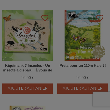
favorite_border
favorite_border
Kiquimank ? Insectes - Un
Prêts pour un 110m Haie ?!
insecte a disparu ! à vous de
le retrouver !
10,00 €
10,00 €
AJOUTER AU PANIER
AJOUTER AU PANIER