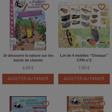
favorite_border
favorite_border
Je découvre la nature sur les
Lot de 4 mobiles “Oiseaux”
bords de chemin
CPN n°2
6,00 €
7,00 €
AJOUTER AU PANIER
AJOUTER AU PANIER
favorite_border
favorite_border