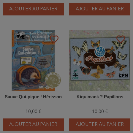
AJOUTER AU PANIER
AJOUTER AU PANIER
favorite_border
favorite_border
Sauve Qui-pique ! Hérisson
Kiquimank ? Papillons
10,00 €
10,00 €
AJOUTER AU PANIER
AJOUTER AU PANIER