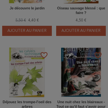
Je découvre le jardin
Oiseau sauvage blessé : que
faire ?
5,50 €
4,40 €
4,50 €
AJOUTER AU PANIER
AJOUTER AU PANIER
favorite_border
favorite_border
Déjouez les trompe-l'oeil des
Une nuit chez les blaireaux -
arbres
Tout ce qu'il faut s'avoir pour