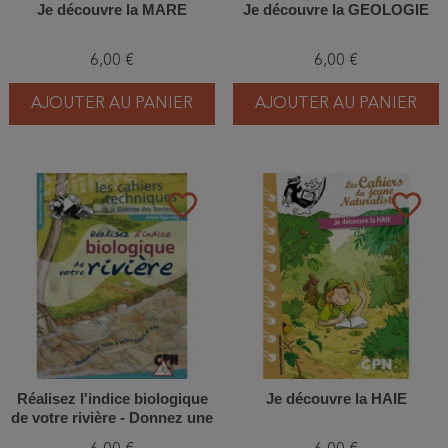
Je découvre la MARE
Je découvre la GEOLOGIE
6,00 €
6,00 €
AJOUTER AU PANIER
AJOUTER AU PANIER
favorite_border
favorite_border
Réalisez l'indice biologique
Je découvre la HAIE
de votre rivière - Donnez une
note à votre cours d'eau !