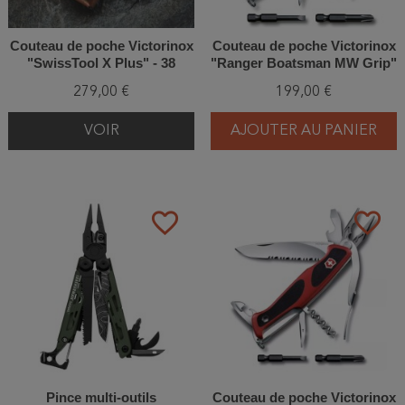
Couteau de poche Victorinox
Couteau de poche Victorinox
"SwissTool X Plus" - 38
"Ranger Boatsman MW Grip"
Fonctions
- 22 Fonctions
279,00 €
199,00 €
VOIR
AJOUTER AU PANIER
favorite_border
favorite_border
Pince multi-outils
Couteau de poche Victorinox