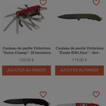
favorite_border
favorite_border
Couteau de poche Victorinox
Couteau de poche Victorinox
"Swiss Champ"- 33 fonctions
"Evoke BSH Alox" - Vert -
Olive
129,00 €
119,00 €
AJOUTER AU PANIER
AJOUTER AU PANIER
favorite_border
favorite_border