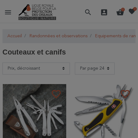
favorite
0
menu
search
account_box
shopping_basket
0
Accueil
Randonnées et observations
Equipements de ran
Couteaux et canifs
favorite_border
favorite_border