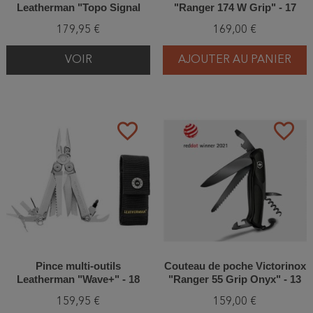
Leatherman "Topo Signal
"Ranger 174 W Grip" - 17
Vert" - 19 outils
Fonctions
179,95 €
169,00 €
VOIR
AJOUTER AU PANIER
favorite_border
favorite_border
Pince multi-outils
Couteau de poche Victorinox
Leatherman "Wave+" - 18
"Ranger 55 Grip Onyx" - 13
outils
fonctions - Noir - Coffret
159,95 €
159,00 €
cadeau