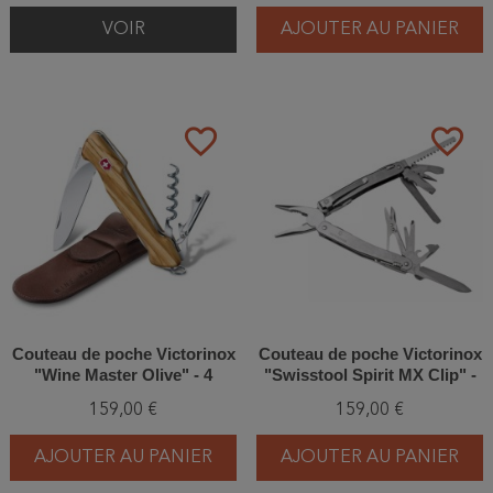
VOIR
AJOUTER AU PANIER
favorite_border
favorite_border
Couteau de poche Victorinox
Couteau de poche Victorinox
"Wine Master Olive" - 4
"Swisstool Spirit MX Clip" -
Fonctions
24 Fonctions
159,00 €
159,00 €
AJOUTER AU PANIER
AJOUTER AU PANIER