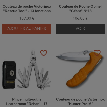
Couteau de poche Victorinox
Couteau de Poche Opinel
"Rescue Tool" - 13 fonctions
"Géant" N°13
109,00 €
106,00 €
AJOUTER AU PANIER
VOIR
favorite_border
favorite_border
Pince multi-outils
Couteau de poche Victorinox
Leatherman "Rebar" - 17
"Hunter Pro M"