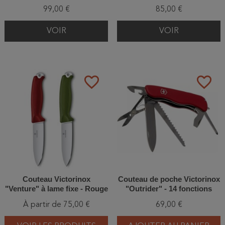
outils
99,00 €
85,00 €
VOIR
VOIR
favorite_border
favorite_border
Couteau Victorinox
Couteau de poche Victorinox
"Venture" à lame fixe - Rouge
"Outrider" - 14 fonctions
ou Vert
À partir de 75,00 €
69,00 €