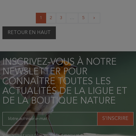
Suivant
1
2
3
…
5
keyboard_arrow_right
RETOUR EN HAUT
INSCRIVEZ-VOUS À NOTRE
NEWSLETTER POUR
CONNAÎTRE TOUTES LES
ACTUALITÉS DE LA LIGUE ET
DE LA BOUTIQUE NATURE
Vous pouvez vous désinscrire à tout moment.