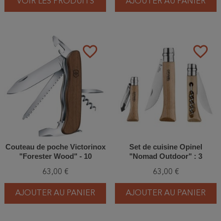
VOIR LES PRODUITS
AJOUTER AU PANIER
favorite_border
favorite_border
Couteau de poche Victorinox
Set de cuisine Opinel
"Forester Wood" - 10
"Nomad Outdoor" : 3
fonctions
couteaux de poche Inox +
63,00 €
63,00 €
nappe + planche
AJOUTER AU PANIER
AJOUTER AU PANIER