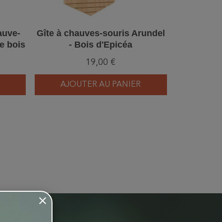
auve-
Gîte à chauves-souris Arundel
e bois
- Bois d'Epicéa
19,00 €
AJOUTER AU PANIER