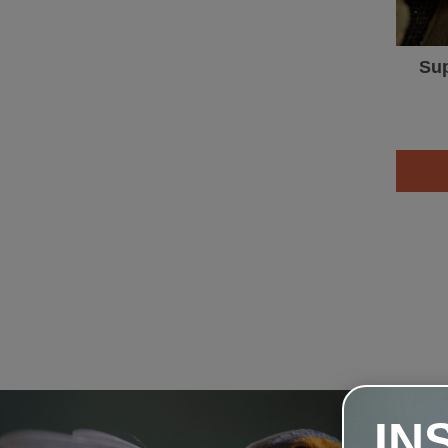
Sup
IN