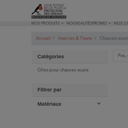


NOS PRODUITS
NOUVEAUTÉS
PROMO
NOS C

Jardin & Oiseaux
Toutes nos prom
Recom

Insectes & Faune
Déstockage opt
Recom

Accueil
Insectes & Faune
Chauves-souri
Optique
Promo Optique
Nos m
Matériels pour les études
Promo Livres

naturalistes

Randonnées & observations
Catégories

Livres & papeterie

Jeunesse & loisirs

Décoration & accessoires
Gîtes pour chauves-souris
Cartes cadeaux
Filtrer par

Matériaux