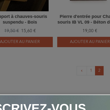
port à chauves-souris
Pierre d'entrée pour Ch
suspendu - Bois
souris IB VL 09 - Béton d
19,50 €
15,60 €
19,00 €
AJOUTER AU PANIER
AJOUTER AU PANIER
Précédent
1
2
keyboard_arrow_left
SCRIVEZ-VOUS