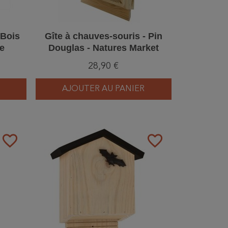
 Bois
Gîte à chauves-souris - Pin
fe
Douglas - Natures Market
28,90 €
AJOUTER AU PANIER
favorite_border
favorite_border