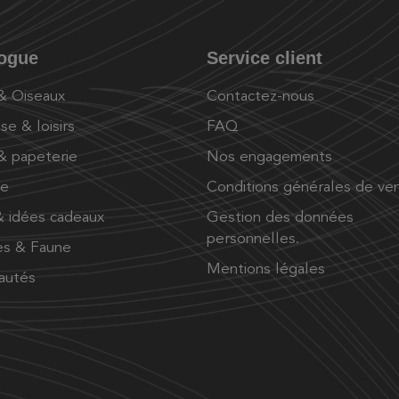
logue
Service client
 & Oiseaux
Contactez-nous
se & loisirs
FAQ
 & papeterie
Nos engagements
ue
Conditions générales de ve
 idées cadeaux
Gestion des données
personnelles.
es & Faune
Mentions légales
autés