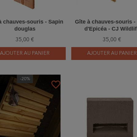
à chauves-souris - Sapin
Gîte à chauves-souris -
douglas
d'Epicéa - CJ Wildli
35,00 €
35,00 €
AJOUTER AU PANIER
AJOUTER AU PANIER
-20%
favorite_border