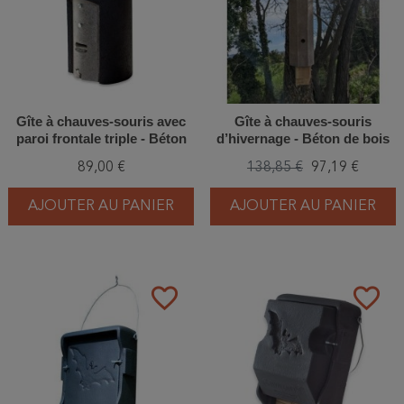
Gîte à chauves-souris avec
Gîte à chauves-souris
paroi frontale triple - Béton
d’hivernage - Béton de bois
de bois - Schwegler (1FD -
89,00 €
138,85 €
97,19 €
132/0)
AJOUTER AU PANIER
AJOUTER AU PANIER
favorite_border
favorite_border