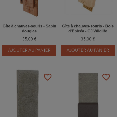
Gîte à chauves-souris - Sapin
Gîte à chauves-souris - Bois
douglas
d'Epicéa - CJ Wildlife
35,00 €
35,00 €
AJOUTER AU PANIER
AJOUTER AU PANIER
favorite_border
favorite_border