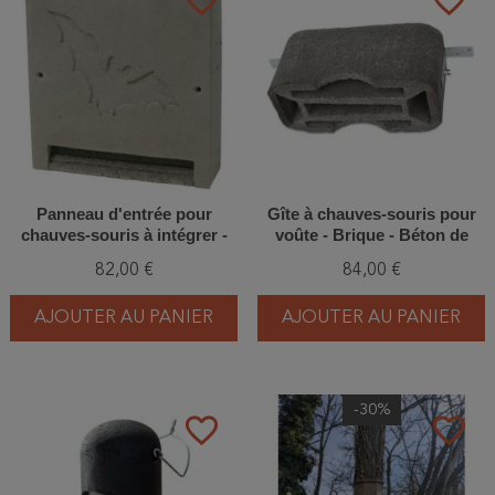
favorite_border
favorite_border
Panneau d'entrée pour
Gîte à chauves-souris pour
chauves-souris à intégrer -
voûte - Brique - Béton de
Béton de bois - Schwegler
bois - Schwegler (1GS -
82,00 €
84,00 €
(1FE - 747/6)
770/4)
AJOUTER AU PANIER
AJOUTER AU PANIER
-30%
favorite_border
favorite_border