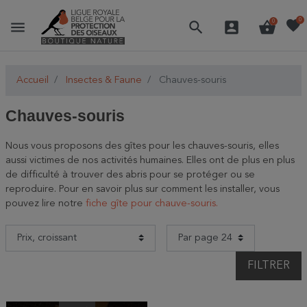
favorite
0
menu
search
account_box
shopping_basket
0
Accueil
Insectes & Faune
Chauves-souris
Chauves-souris
Nous vous proposons des gîtes pour les chauves-souris, elles
aussi victimes de nos activités humaines. Elles ont de plus en plus
de difficulté à trouver des abris pour se protéger ou se
reproduire.
Pour en savoir plus sur comment les installer, vous
pouvez lire notre
fiche gîte pour chauve-souris.
FILTRER