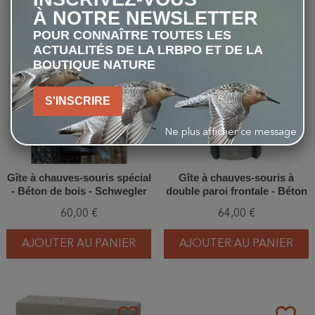
À NOTRE NEWSLETTER
POUR CONNAÎTRE TOUTES LES
favorite_border
favorite_border
ACTUALITÉS DE LA LRBPO ET DE LA
BOUTIQUE NATURE
S'INSCRIRE
Ne plus afficher ce message
Gîte à chauves-souris spécial
Gîte à chauves-souris à
- Béton de bois - Schwegler
double paroi frontale - Béton
(2FN - 136/8)
de bois - Schwegler (2F - -
60,00 €
64,00 €
135/1)
AJOUTER AU PANIER
AJOUTER AU PANIER