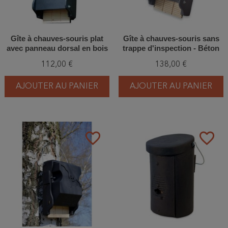
Gîte à chauves-souris plat
Gîte à chauves-souris sans
avec panneau dorsal en bois
trappe d'inspection - Béton
- Béton de bois - Schwegler
de bois - Schwegler (3FF -
112,00 €
138,00 €
(1FF - 139/9)
239/6)
AJOUTER AU PANIER
AJOUTER AU PANIER
favorite_border
favorite_border