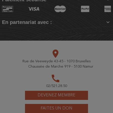

En partenariat avec :
place
Rue de Veeweyde 43-45 - 1070 Bruxelles
Chaussée de Marche 919 - 5100 Namur
call
02/521.28.50
DEVENEZ MEMBRE
FAITES UN DON