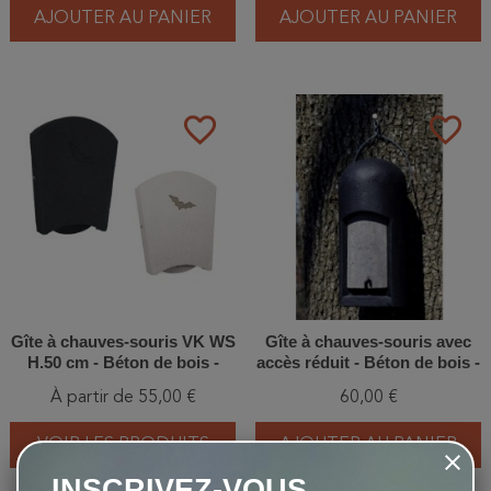
AJOUTER AU PANIER
AJOUTER AU PANIER
favorite_border
favorite_border
Gîte à chauves-souris VK WS
Gîte à chauves-souris avec
H.50 cm - Béton de bois -
accès réduit - Béton de bois -
Blanc ou Noir
Schwegler (3FN - 138/2)
À partir de 55,00 €
60,00 €
VOIR LES PRODUITS
AJOUTER AU PANIER
INSCRIVEZ-VOUS