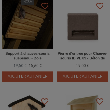
-20%
favorite_border
favorite_border
Support à chauves-souris
Pierre d'entrée pour Chauve-
suspendu - Bois
souris IB VL 09 - Béton de
bois
19,50 €
15,60 €
19,00 €
AJOUTER AU PANIER
AJOUTER AU PANIER
favorite_border
favorite_border