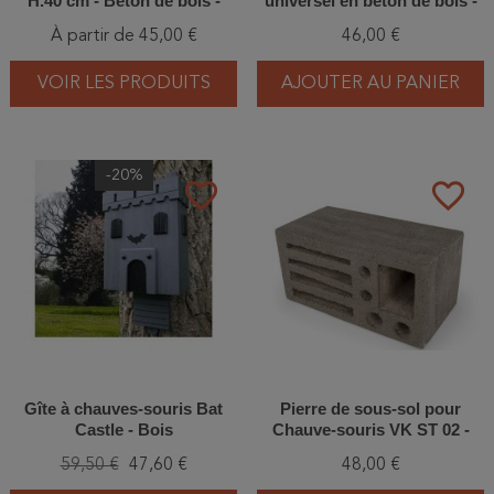
H.40 cm - Béton de bois -
universel en béton de bois -
Blanc ou Noir
Schwegler (2F - 134/4)
À partir de 45,00 €
46,00 €
VOIR LES PRODUITS
AJOUTER AU PANIER
-20%
favorite_border
favorite_border
Gîte à chauves-souris Bat
Pierre de sous-sol pour
Castle - Bois
Chauve-souris VK ST 02 -
Béton de bois
59,50 €
47,60 €
48,00 €