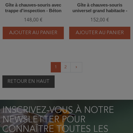
Gîte à chauves-souris avec
Gîte à chauves-souris
trappe d'inspection - Béton
universel grand habitacle -
de bois - Schwegler (3FF+ -
Béton de bois - Schwegler
148,00 €
152,00 €
238/9)
(1FS - 133/7)
AJOUTER AU PANIER
AJOUTER AU PANIER
Suivant
1
2
keyboard_arrow_right
RETOUR EN HAUT
INSCRIVEZ-VOUS À NOTRE
NEWSLETTER POUR
CONNAÎTRE TOUTES LES