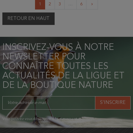
Suivant
1
2
3
…
6
keyboard_arrow_right
RETOUR EN HAUT
INSCRIVEZ-VOUS À NOTRE
NEWSLETTER POUR
CONNAÎTRE TOUTES LES
ACTUALITÉS DE LA LIGUE ET
DE LA BOUTIQUE NATURE
Vous pouvez vous désinscrire à tout moment.