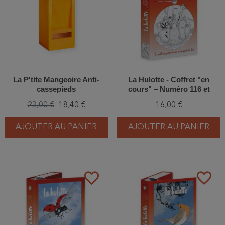
La P'tite Mangeoire Anti-
La Hulotte - Coffret "en
cassepieds
cours" – Numéro 116 et
suivants
23,00 €
18,40 €
16,00 €
AJOUTER AU PANIER
AJOUTER AU PANIER
favorite_border
favorite_border