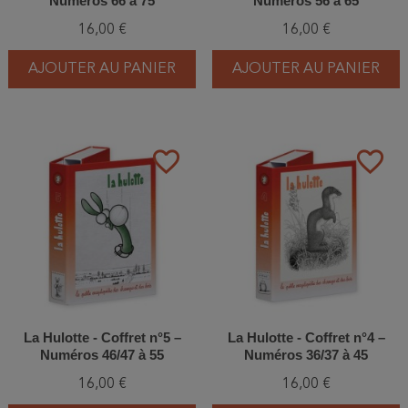
Numéros 66 à 75
Numéros 56 à 65
16,00 €
16,00 €
AJOUTER AU PANIER
AJOUTER AU PANIER
favorite_border
favorite_border
La Hulotte - Coffret n°5 –
La Hulotte - Coffret n°4 –
Numéros 46/47 à 55
Numéros 36/37 à 45
16,00 €
16,00 €