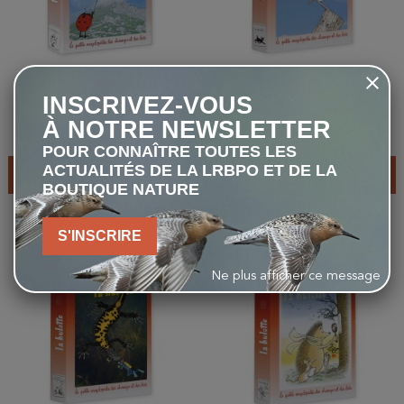
La Hulotte - Coffret n°11 –
La Hulotte - Coffret n°10 –
INSCRIVEZ-VOUS
Numéros 106 à 115
Numéros 96 à 105
À NOTRE NEWSLETTER
16,00 €
16,00 €
POUR CONNAÎTRE TOUTES LES
ACTUALITÉS DE LA LRBPO ET DE LA
AJOUTER AU PANIER
AJOUTER AU PANIER
BOUTIQUE NATURE
S'INSCRIRE
favorite_border
favorite_border
Ne plus afficher ce message