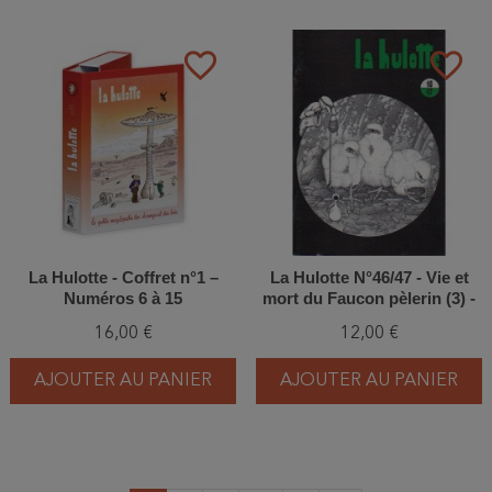
favorite_border
favorite_border
La Hulotte - Coffret n°1 –
La Hulotte N°46/47 - Vie et
Numéros 6 à 15
mort du Faucon pèlerin (3) -
Nestor Falco a des ennuis
16,00 €
12,00 €
AJOUTER AU PANIER
AJOUTER AU PANIER