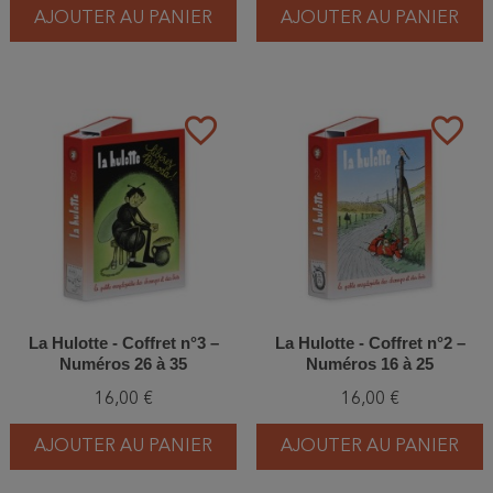
AJOUTER AU PANIER
AJOUTER AU PANIER
favorite_border
favorite_border
La Hulotte - Coffret n°3 –
La Hulotte - Coffret n°2 –
Numéros 26 à 35
Numéros 16 à 25
16,00 €
16,00 €
AJOUTER AU PANIER
AJOUTER AU PANIER