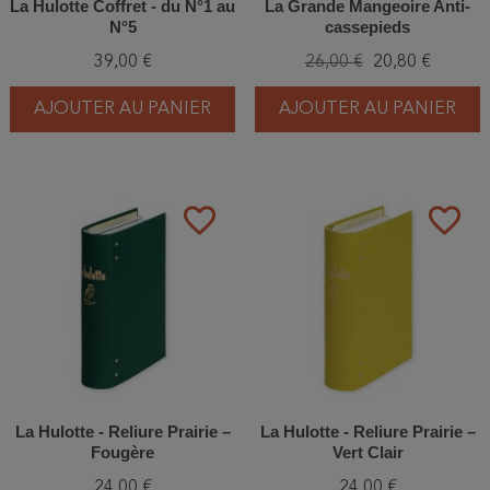
La Hulotte Coffret - du N°1 au
La Grande Mangeoire Anti-
N°5
cassepieds
39,00 €
26,00 €
20,80 €
AJOUTER AU PANIER
AJOUTER AU PANIER
favorite_border
favorite_border
La Hulotte - Reliure Prairie –
La Hulotte - Reliure Prairie –
Fougère
Vert Clair
24,00 €
24,00 €