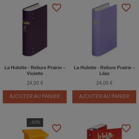
favorite_border
favorite_border
La Hulotte - Reliure Prairie –
La Hulotte - Reliure Prairie –
Violette
Lilas
24,00 €
24,00 €
AJOUTER AU PANIER
AJOUTER AU PANIER
-20%
favorite_border
favorite_border