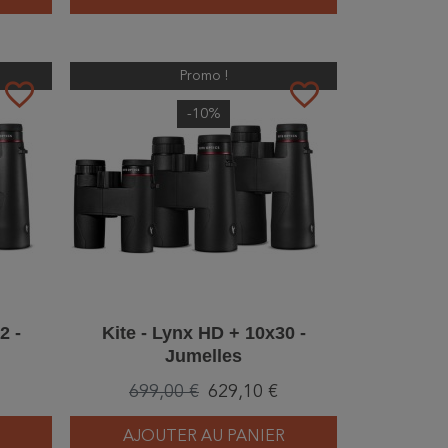
Promo !
favorite_border
favorite_border
-10%
2 -
Kite - Lynx HD + 10x30 -
Jumelles
699,00 €
629,10 €
AJOUTER AU PANIER