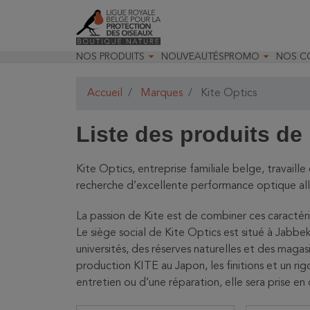


NOS PRODUITS
NOUVEAUTÉS
PROMO
NOS C

Jardin & Oiseaux
Toutes nos prom
Recom

Insectes & Faune
Déstockage opt
Recom

Accueil
Marques
Kite Optics
Optique
Promo Optique
Nos m
Matériels pour les études
Promo Livres

naturalistes
Liste des produits de

Randonnées & observations

Livres & papeterie

Jeunesse & loisirs

Décoration & accessoires
Kite Optics, entreprise familiale belge, travail
Cartes cadeaux
recherche d’excellente performance optique alli
La passion de Kite est de combiner ces caractéri
Le siège social de Kite Optics est situé à Jabbek
universités, des réserves naturelles et des magas
production KITE au Japon, les finitions et un ri
entretien ou d’une réparation, elle sera prise en