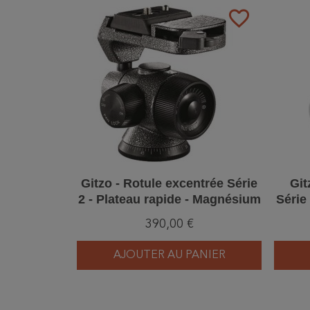
favorite_border
Gitzo - Rotule excentrée Série
Git
2 - Plateau rapide - Magnésium
Série 
390,00 €
AJOUTER AU PANIER