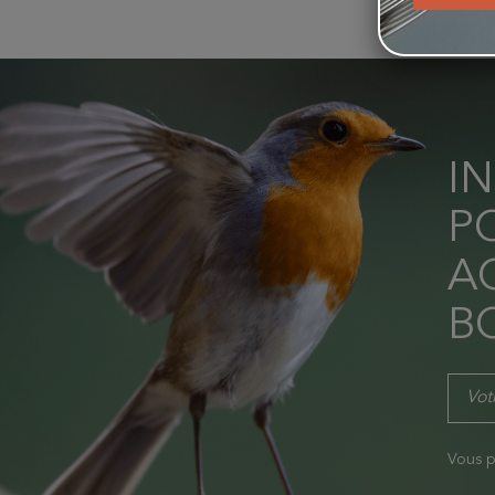
I
P
AC
B
Vous p