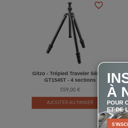
favorite_border
IN
Gitzo - Trépied Traveler Série 1
Gi
GT1545T - 4 sections
Trave
À 
559,00 €
POUR C
AJOUTER AU PANIER
ET DE 
S'INSC