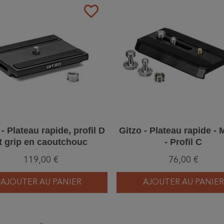
favorite_border
 - Plateau rapide, profil D
Gitzo - Plateau rapide -
t grip en caoutchouc
- Profil C
119,00 €
76,00 €
AJOUTER AU PANIER
AJOUTER AU PANIER