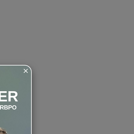
ER
LRBPO