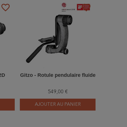
favorite_border
favorite_border
 2D
Gitzo - Rotule pendulaire fluide
549,00 €
AJOUTER AU PANIER