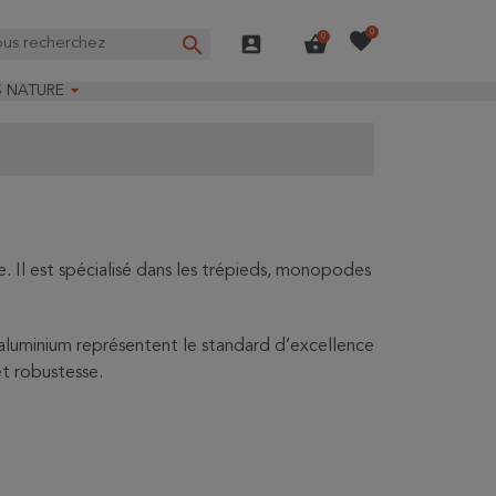
favorite
0
search
account_box
shopping_basket
0

S NATURE
e nature
ns longues
on Guide-Nature®
. Il est spécialisé dans les trépieds, monopodes
et aluminium représentent le standard d’excellence
t robustesse.