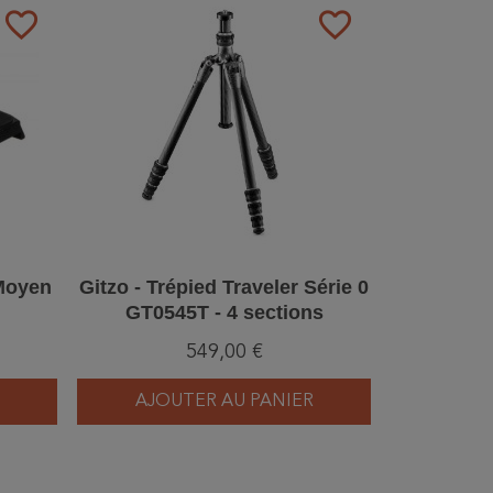
favorite_border
favorite_border
 Moyen
Gitzo - Trépied Traveler Série 0
GT0545T - 4 sections
549,00 €
AJOUTER AU PANIER