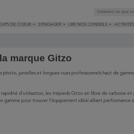



OUPS DE COEUR
S'ENGAGER
LIRE NOS CONSEILS
ACTIVITÉ
os
mandé par la LRBPO
Faire un don
Nourrir les oiseaux
Leçons d
ique
mandé par les CNB
Devenir membre
Installer un nichoir
Stages
arques
Faire un legs
Installer un abreuvoir
Formatio
Devenir bénévole
Formati
 la marque Gitzo
es photo, jumelles et longues-vues professionnels haut de gamme
r rapidité d’utilisation, les trépieds Gitzo en fibre de carbone 
e gamme pour trouver l’équipement idéal alliant performance e