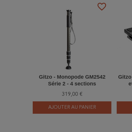
favorite_border
Gitzo - Monopode GM2542
Gitzo
Série 2 - 4 sections
e
319,00 €
AJOUTER AU PANIER