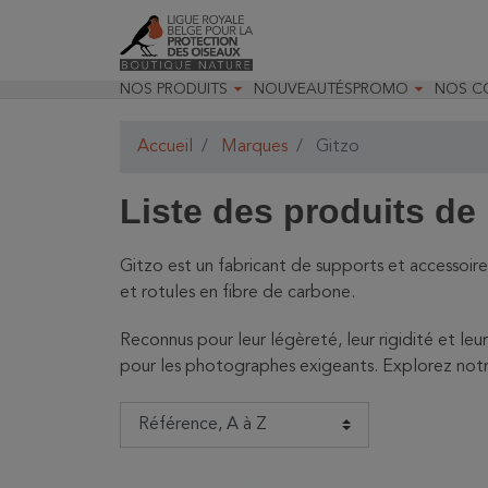


NOS PRODUITS
NOUVEAUTÉS
PROMO
NOS C

Jardin & Oiseaux
Toutes nos prom
Recom

Insectes & Faune
Déstockage opt
Recom

Accueil
Marques
Gitzo
Optique
Promo Optique
Nos m
Matériels pour les études
Promo Livres

naturalistes
Liste des produits de

Randonnées & observations

Livres & papeterie

Jeunesse & loisirs

Décoration & accessoires
Gitzo est un fabricant de supports et accessoir
Cartes cadeaux
et rotules en fibre de carbone.
Reconnus pour leur légèreté, leur rigidité et leu
pour les photographes exigeants. Explorez notr