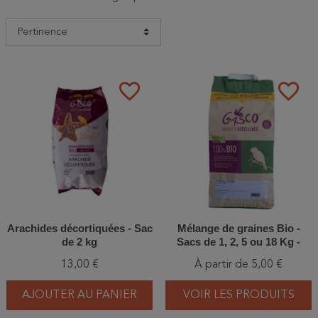
favorite_border
favorite_border
Arachides décortiquées - Sac
Mélange de graines Bio -
de 2 kg
Sacs de 1, 2, 5 ou 18 Kg -
Gasco
13,00 €
À partir de 5,00 €
AJOUTER AU PANIER
VOIR LES PRODUITS