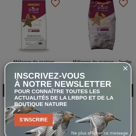
favorite_border
favorite_border
Mélange de graines
Mélange de graines - Jardin
insectivore - 1,5kg
d'hiver - 2kg
INSCRIVEZ-VOUS
11,00 €
9,50 €
À NOTRE NEWSLETTER
VOIR
VOIR
POUR CONNAÎTRE TOUTES LES
ACTUALITÉS DE LA LRBPO ET DE LA
BOUTIQUE NATURE
favorite_border
favorite_border
S'INSCRIRE
Ne plus afficher ce message