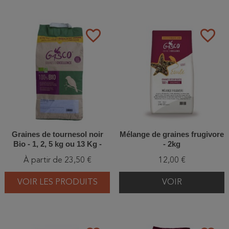
favorite_border
favorite_border
Graines de tournesol noir
Mélange de graines frugivore
Bio - 1, 2, 5 kg ou 13 Kg -
- 2kg
Gasco
À partir de 23,50 €
12,00 €
VOIR LES PRODUITS
VOIR