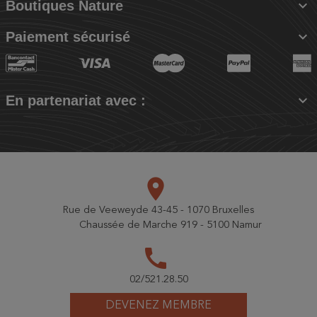

Boutiques Nature

Paiement sécurisé

En partenariat avec :
place
Rue de Veeweyde 43-45 - 1070 Bruxelles
Chaussée de Marche 919 - 5100 Namur
call
02/521.28.50
DEVENEZ MEMBRE