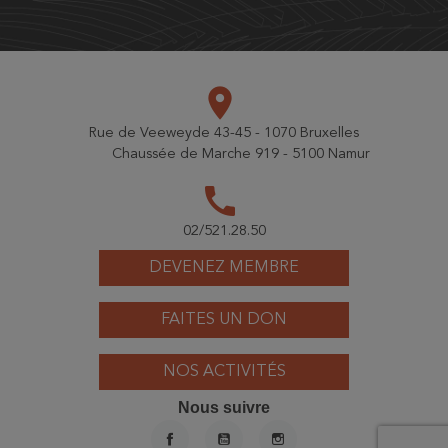
place
Rue de Veeweyde 43-45 - 1070 Bruxelles
Chaussée de Marche 919 - 5100 Namur
call
02/521.28.50
DEVENEZ MEMBRE
FAITES UN DON
NOS ACTIVITÉS
Nous suivre