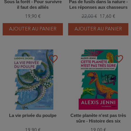
Sous la forêt - Pour survivre
Pas de fusils dans la nature -
il faut des alliés
Les réponses aux chasseurs
19,90 €
22,00 €
17,60 €
AJOUTER AU PANIER
AJOUTER AU PANIER
favorite_border
favorite_border
La vie privée du poulpe
Cette planète n'est pas très
sûre - Histoire des six
grandes extinctions
19,90 €
19,00 €