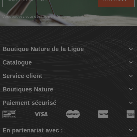
Vous pouvez vous désinscrire à tout moment.

Boutique Nature de la Ligue

Catalogue

Service client

Boutiques Nature

Paiement sécurisé

En partenariat avec :