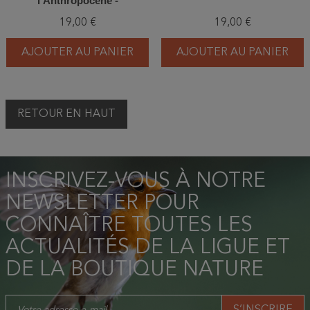
l'Anthropocène -
Cartographie du futur de
19,00 €
19,00 €
l'humanité
AJOUTER AU PANIER
AJOUTER AU PANIER
RETOUR EN HAUT
INSCRIVEZ-VOUS À NOTRE
NEWSLETTER POUR
CONNAÎTRE TOUTES LES
ACTUALITÉS DE LA LIGUE ET
DE LA BOUTIQUE NATURE