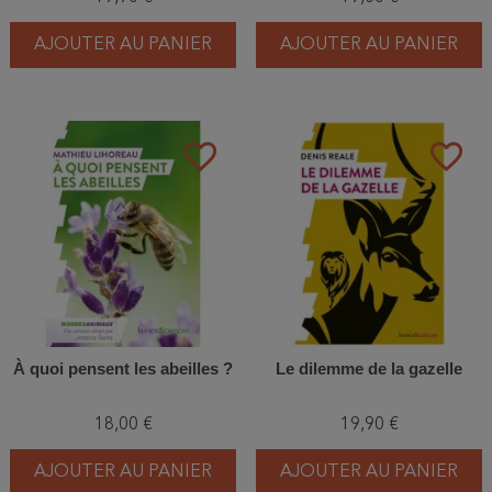
AJOUTER AU PANIER
AJOUTER AU PANIER
favorite_border
favorite_border
À quoi pensent les abeilles ?
Le dilemme de la gazelle
18,00 €
19,90 €
AJOUTER AU PANIER
AJOUTER AU PANIER