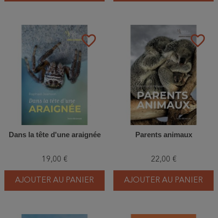
favorite_border
favorite_border
Dans la tête d'une araignée
Parents animaux
19,00 €
22,00 €
AJOUTER AU PANIER
AJOUTER AU PANIER