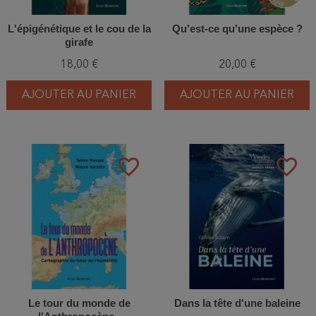
L'épigénétique et le cou de la
Qu'est-ce qu'une espèce ?
girafe
18,00 €
20,00 €
AJOUTER AU PANIER
AJOUTER AU PANIER
favorite_border
favorite_border
Le tour du monde de
Dans la tête d'une baleine