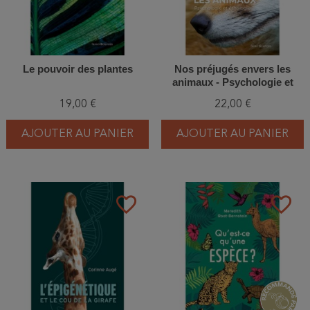
Le pouvoir des plantes
Nos préjugés envers les
animaux - Psychologie et
éthologie
19,00 €
22,00 €
AJOUTER AU PANIER
AJOUTER AU PANIER
favorite_border
favorite_border