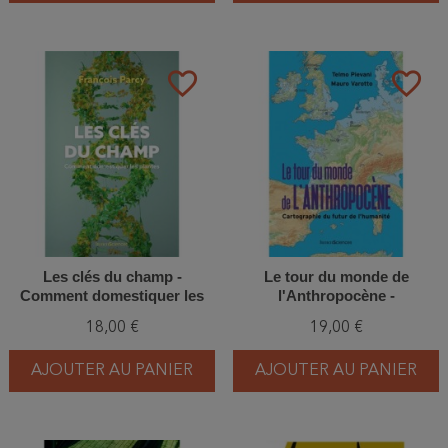
favorite_border
favorite_border
Les clés du champ -
Le tour du monde de
Comment domestiquer les
l'Anthropocène -
plantes
Cartographie du futur de
18,00 €
19,00 €
l'humanité
AJOUTER AU PANIER
AJOUTER AU PANIER