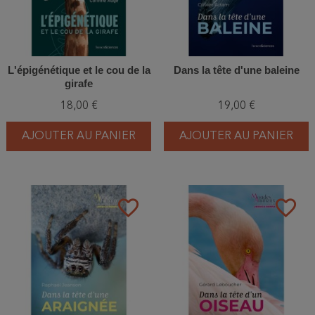
L'épigénétique et le cou de la
Dans la tête d'une baleine
girafe
18,00 €
19,00 €
AJOUTER AU PANIER
AJOUTER AU PANIER
favorite_border
favorite_border