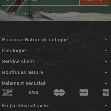
Vous pouvez vous désinscrire à tout moment.

Boutique Nature de la Ligue

Catalogue

Service client

Boutiques Nature

Paiement sécurisé

En partenariat avec :