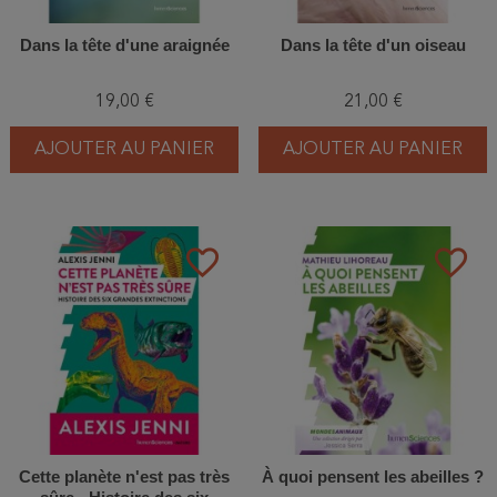
Dans la tête d'une araignée
Dans la tête d'un oiseau
19,00 €
21,00 €
AJOUTER AU PANIER
AJOUTER AU PANIER
favorite_border
favorite_border
Cette planète n'est pas très
À quoi pensent les abeilles ?