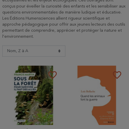
écosystèmes et les enjeux écologiques. Ces ouvrages sont
conçus pour éveiller la curiosité des enfants et les sensibiliser aux
questions environnementales de manière ludique et éducative.
Les Éditions Humensciences allient rigueur scientifique et
approche pédagogique pour offrir aux jeunes lecteurs des outils
permettant de comprendre, apprécier et protéger la nature et
l’environnement.
favorite_border
favorite_border