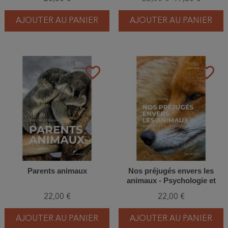
AJOUTER AU PANIER
AJOUTER AU PANIER
favorite_border
favorite_border
Parents animaux
Nos préjugés envers les
animaux - Psychologie et
éthologie
22,00 €
22,00 €
AJOUTER AU PANIER
AJOUTER AU PANIER