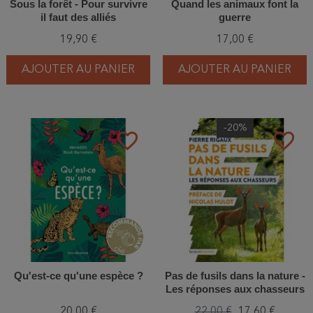
Sous la forêt - Pour survivre
Quand les animaux font la
il faut des alliés
guerre
19,90 €
17,00 €
AJOUTER AU PANIER
AJOUTER AU PANIER
-20%
favorite_border
favorite_border
Qu'est-ce qu'une espèce ?
Pas de fusils dans la nature -
Les réponses aux chasseurs
20,00 €
22,00 €
17,60 €