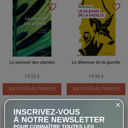
favorite_border
favorite_border
Le pouvoir des plantes
Le dilemme de la gazelle
19,00 €
19,90 €
AJOUTER AU PANIER
AJOUTER AU PANIER
INSCRIVEZ-VOUS
favorite_border
favorite_border
À NOTRE NEWSLETTER
POUR CONNAÎTRE TOUTES LES