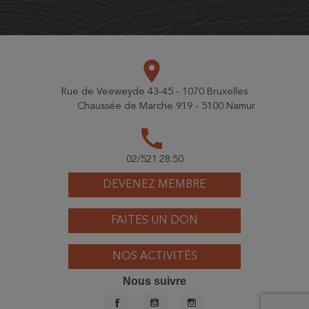
place
Rue de Veeweyde 43-45 - 1070 Bruxelles
Chaussée de Marche 919 - 5100 Namur
call
02/521.28.50
DEVENEZ MEMBRE
FAITES UN DON
NOS ACTIVITÉS
Nous suivre