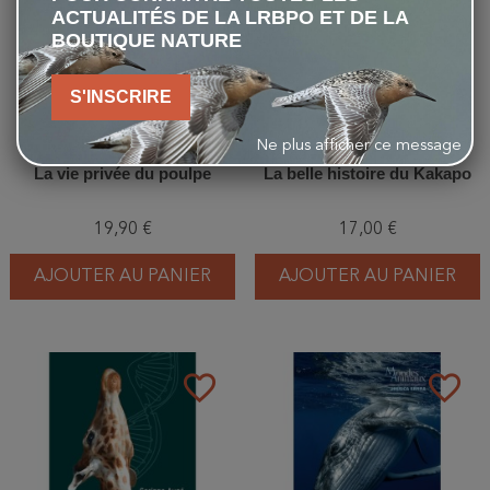
ACTUALITÉS DE LA LRBPO ET DE LA
BOUTIQUE NATURE
S'INSCRIRE
Ne plus afficher ce message
La vie privée du poulpe
La belle histoire du Kakapo
19,90 €
17,00 €
AJOUTER AU PANIER
AJOUTER AU PANIER
favorite_border
favorite_border