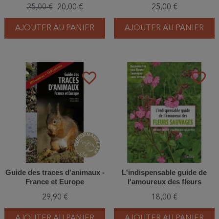
digiscopie, visée, longues-
sciences de la Terre
25,00 €
20,00 €
25,00 €
vues...
AJOUTER AU PANIER
AJOUTER AU PANIER
favorite_border
favorite_border
Guide des traces d'animaux -
L'indispensable guide de
France et Europe
l'amoureux des fleurs
sauvages - Reconnaître 300
29,90 €
18,00 €
fleurs sauvages sans erreur
AJOUTER AU PANIER
AJOUTER AU PANIER