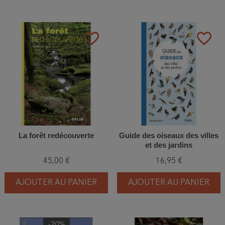
favorite_border
favorite_border
La forêt redécouverte
Guide des oiseaux des villes
et des jardins
45,00 €
16,95 €
AJOUTER AU PANIER
AJOUTER AU PANIER
-20%