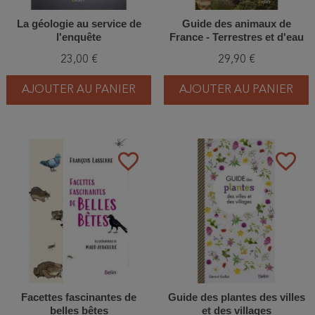
La géologie au service de
Guide des animaux de
l'enquête
France - Terrestres et d'eau
douce
23,00 €
29,90 €
AJOUTER AU PANIER
AJOUTER AU PANIER
favorite_border
favorite_border
Facettes fascinantes de
Guide des plantes des villes
belles bêtes
et des villages