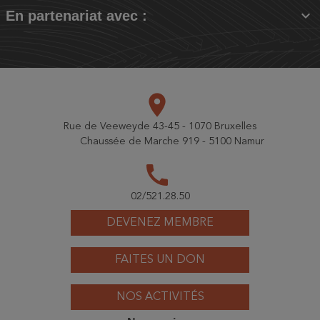

En partenariat avec :
place
Rue de Veeweyde 43-45 - 1070 Bruxelles
Chaussée de Marche 919 - 5100 Namur
call
02/521.28.50
DEVENEZ MEMBRE
FAITES UN DON
NOS ACTIVITÉS