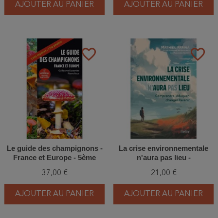
AJOUTER AU PANIER
AJOUTER AU PANIER
favorite_border
favorite_border
Le guide des champignons -
La crise environnementale
France et Europe - 5ème
n'aura pas lieu -
Edition
Comprendre, éduquer,
37,00 €
21,00 €
changer l'avenir
AJOUTER AU PANIER
AJOUTER AU PANIER