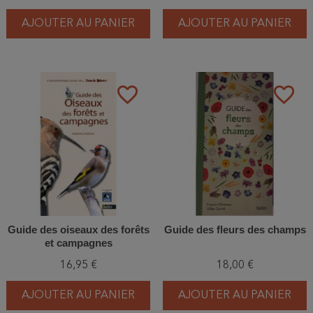
AJOUTER AU PANIER
AJOUTER AU PANIER
favorite_border
favorite_border
Guide des oiseaux des forêts
Guide des fleurs des champs
et campagnes
16,95 €
18,00 €
AJOUTER AU PANIER
AJOUTER AU PANIER