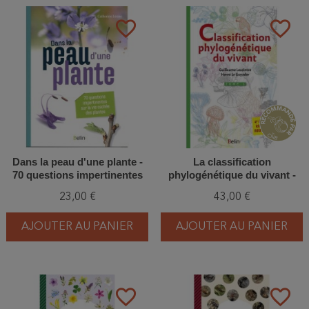
favorite_border
favorite_border
Dans la peau d'une plante -
La classification
70 questions impertinentes
phylogénétique du vivant -
sur la vie cachée des plantes
Tome 1
23,00 €
43,00 €
AJOUTER AU PANIER
AJOUTER AU PANIER
favorite_border
favorite_border