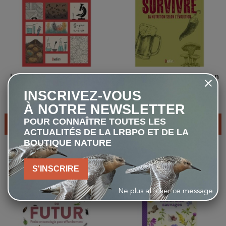
L'écologie est une science
Survivre - La nutrition selon
l'évolution
INSCRIVEZ-VOUS
23,00 €
21,10 €
À NOTRE NEWSLETTER
POUR CONNAÎTRE TOUTES LES
AJOUTER AU PANIER
AJOUTER AU PANIER
ACTUALITÉS DE LA LRBPO ET DE LA
BOUTIQUE NATURE
-10%
S'INSCRIRE
favorite_border
favorite_border
Ne plus afficher ce message