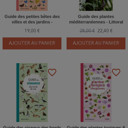
Guide des petites bêtes des
Guide des plantes
villes et des jardins -
méditerranéennes - Littoral
Nouvelle édition
de la France continentale et
19,00 €
28,00 €
22,40 €
de la Corse
AJOUTER AU PANIER
AJOUTER AU PANIER
favorite_border
favorite_border
Guide des oiseaux des bords
Guide des plantes toxiques &