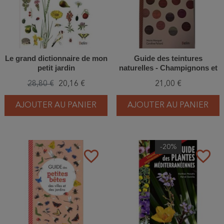
Le grand dictionnaire de mon
Guide des teintures
petit jardin
naturelles - Champignons et
lichens
28,80 €
20,16 €
21,00 €
AJOUTER AU PANIER
AJOUTER AU PANIER
-20%
favorite_border
favorite_border