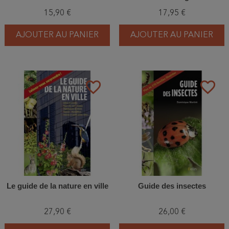
15,90 €
17,95 €
AJOUTER AU PANIER
AJOUTER AU PANIER
favorite_border
favorite_border
Le guide de la nature en ville
Guide des insectes
27,90 €
26,00 €