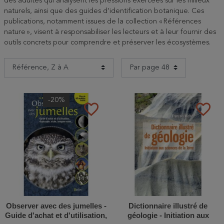
des adultes qui analysent les pressions exercées sur les milieux
naturels, ainsi que des guides d’identification botanique. Ces
publications, notamment issues de la collection « Références
nature », visent à responsabiliser les lecteurs et à leur fournir des
outils concrets pour comprendre et préserver les écosystèmes.
-20%
favorite_border
favorite_border
Observer avec des jumelles -
Dictionnaire illustré de
Guide d'achat et d'utilisation,
géologie - Initiation aux