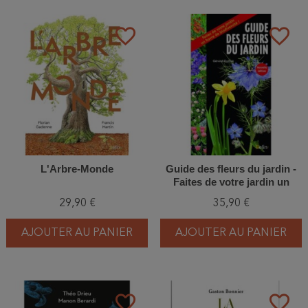
favorite_border
favorite_border
L'Arbre-Monde
Guide des fleurs du jardin -
Faites de votre jardin un
havre de biodiversité !
29,90 €
35,90 €
AJOUTER AU PANIER
AJOUTER AU PANIER
favorite_border
favorite_border