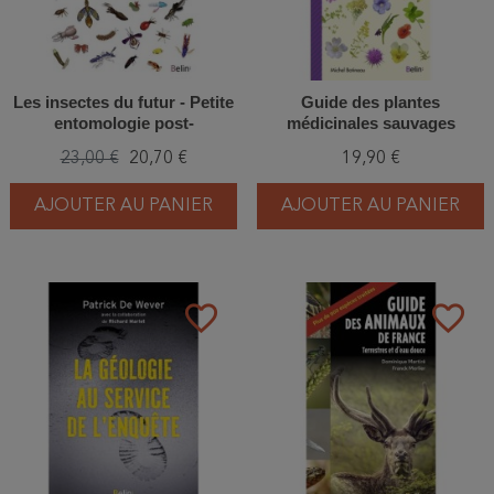
Les insectes du futur - Petite
Guide des plantes
entomologie post-
médicinales sauvages
effondrement
23,00 €
20,70 €
19,90 €
AJOUTER AU PANIER
AJOUTER AU PANIER
favorite_border
favorite_border