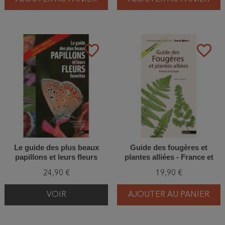
favorite_border
favorite_border
Le guide des plus beaux
Guide des fougères et
papillons et leurs fleurs
plantes alliées - France et
favorites - France, Belgique,
Europe
24,90 €
19,90 €
Luxembourg, Suisse
VOIR
AJOUTER AU PANIER