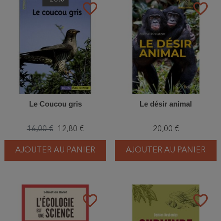
favorite_border
favorite_border
Le Coucou gris
Le désir animal
16,00 €
12,80 €
20,00 €
AJOUTER AU PANIER
AJOUTER AU PANIER
favorite_border
favorite_border