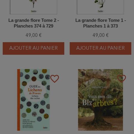
La grande flore Tome 2 -
La grande flore Tome 1 -
Planches 374 à 729
Planches 1 à 373
49,00 €
49,00 €
AJOUTER AU PANIER
AJOUTER AU PANIER
favorite_border
favorite_border