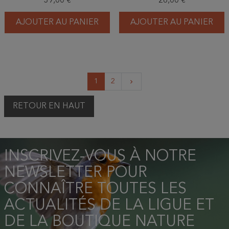
39,00 €
26,00 €
AJOUTER AU PANIER
AJOUTER AU PANIER
Suivant
1
2
keyboard_arrow_right
RETOUR EN HAUT
INSCRIVEZ-VOUS À NOTRE
NEWSLETTER POUR
CONNAÎTRE TOUTES LES
ACTUALITÉS DE LA LIGUE ET
DE LA BOUTIQUE NATURE