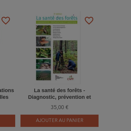
favorite_border
favorite_border
ations
La santé des forêts -
lles
Diagnostic, prévention et
gestion - 2ème Edition
35,00 €
AJOUTER AU PANIER