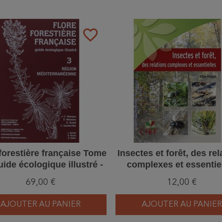
favorite_border
forestière française Tome
Insectes et forêt, des rel
uide écologique illustré -
complexes et essentie
gion méditerranéenne
69,00 €
12,00 €
AJOUTER AU PANIER
AJOUTER AU PANIER