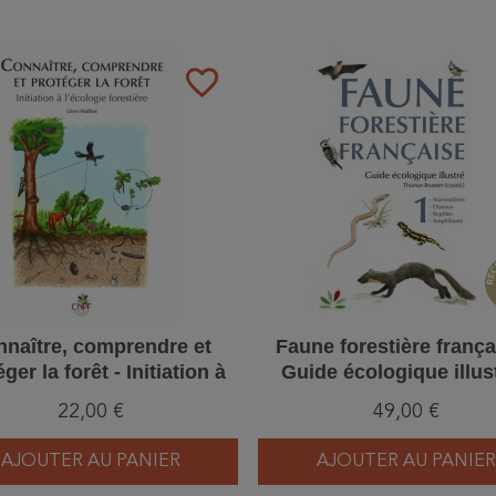
favorite_border
naître, comprendre et
Faune forestière frança
ger la forêt - Initiation à
Guide écologique illust
l’écologie forestière
Tome 1
22,00 €
49,00 €
AJOUTER AU PANIER
AJOUTER AU PANIER