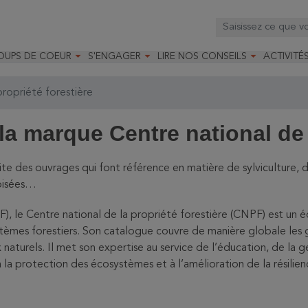



OUPS DE COEUR
S'ENGAGER
LIRE NOS CONSEILS
ACTIVITÉ
os
mandé par la LRBPO
Faire un don
Nourrir les oiseaux
Leçons d
ique
mandé par les CNB
Devenir membre
Installer un nichoir
Stages
propriété forestière
arques
Faire un legs
Installer un abreuvoir
Formatio
Devenir bénévole
Formati
la marque Centre national de 
ite des ouvrages qui font référence en matière de sylviculture, 
boisées…
), le Centre national de la propriété forestière (CNPF) est un é
tèmes forestiers. Son catalogue couvre de manière globale les gra
x naturels. Il met son expertise au service de l’éducation, de la 
 la protection des écosystèmes et à l’amélioration de la résilience