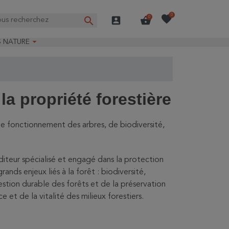
favorite
0
search
account_box
shopping_basket
0

S NATURE
e nature
ns longues
on Guide-Nature®
la propriété forestière
de fonctionnement des arbres, de biodiversité,
diteur spécialisé et engagé dans la protection
nds enjeux liés à la forêt : biodiversité,
gestion durable des forêts et de la préservation
 et de la vitalité des milieux forestiers.