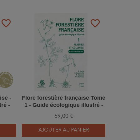
favorite_border
favorite_border
ise -
Flore forestière française Tome
ré -
1 - Guide écologique illustré -
Plaines et collines
69,00 €
AJOUTER AU PANIER