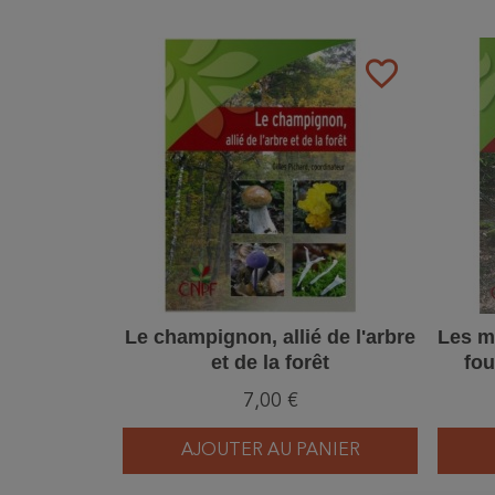
favorite_border
Le champignon, allié de l'arbre
Les mo
et de la forêt
fo
7,00 €
AJOUTER AU PANIER