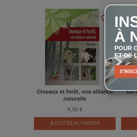
IN
favorite_border
À 
POUR C
ET DE 
S'INSC
Oiseaux et forêt, une alliance
Un a
naturelle
9,00 €
AJOUTER AU PANIER