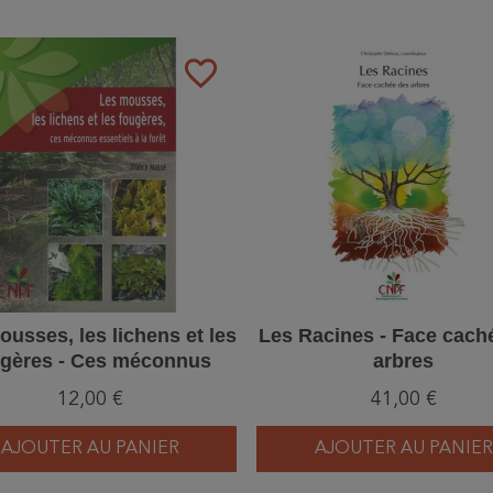
favorite_border
usses, les lichens et les
Les Racines - Face cach
ugères - Ces méconnus
arbres
essentiels à la forêt
12,00 €
41,00 €
AJOUTER AU PANIER
AJOUTER AU PANIER