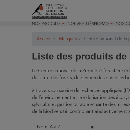


NOS PRODUITS
NOUVEAUTÉS
PROMO
NOS C

Jardin & Oiseaux
Toutes nos prom
Recom

Insectes & Faune
Déstockage opt
Recom

Accueil
Marques
Centre national de la 
Optique
Promo Optique
Nos m
Matériels pour les études
Promo Livres

naturalistes
Liste des produits de 

Randonnées & observations

Livres & papeterie

Jeunesse & loisirs

Décoration & accessoires
Le Centre national de la Propriété forestière éd
Cartes cadeaux
de santé des forêts, de gestion des parcelles 
travers son service de recherche appliquée (IDF
À
de l’environnement et la valorisation des écosys
sylviculture, gestion durable et santé des milieu
de la biodiversité, contribuant ainsi activement à