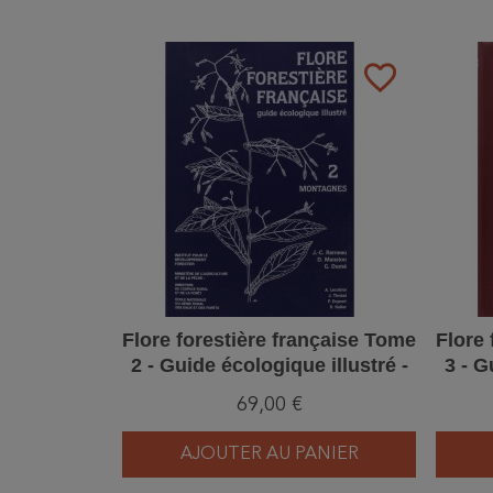
favorite_border
Flore forestière française Tome
Flore 
2 - Guide écologique illustré -
3 - G
Montagnes
Ré
69,00 €
AJOUTER AU PANIER