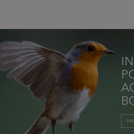
I
P
AC
B