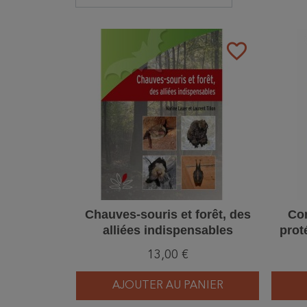
favorite_border
Chauves-souris et forêt, des
Con
alliées indispensables
proté
13,00 €
AJOUTER AU PANIER