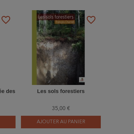
favorite_border
favorite_border
ée des
Les sols forestiers
35,00 €
AJOUTER AU PANIER