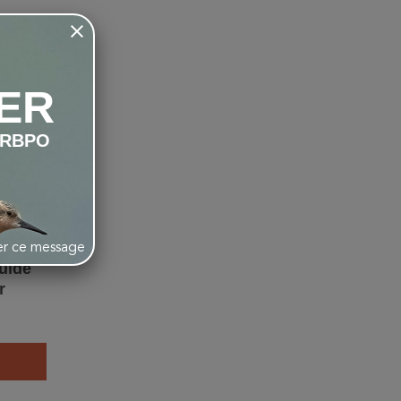
favorite_border
ER
LRBPO
her ce message
Guide
r