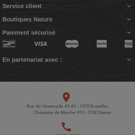

Service client

Boutiques Nature

Paiement sécurisé

En partenariat avec :
place
Rue de Veeweyde 43-45 - 1070 Bruxelles
Chaussée de Marche 919 - 5100 Namur
call