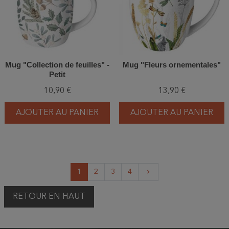
Mug "Collection de feuilles" -
Mug "Fleurs ornementales"
Petit
10,90 €
13,90 €
AJOUTER AU PANIER
AJOUTER AU PANIER
Suivant
1
2
3
4
keyboard_arrow_right
RETOUR EN HAUT