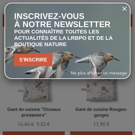
11,90 €
11,90 €
INSCRIVEZ-VOUS
AJOUTER AU PANIER
AJOUTER AU PANIER
À NOTRE NEWSLETTER
POUR CONNAÎTRE TOUTES LES
ACTUALITÉS DE LA LRBPO ET DE LA
BOUTIQUE NATURE
-20%
favorite_border
favorite_border
S'INSCRIRE
Ne plus afficher ce message
Gant de cuisine "Oiseaux
Gant de cuisine Rouges-
printaniers"
gorges
11,90 €
9,52 €
11,90 €