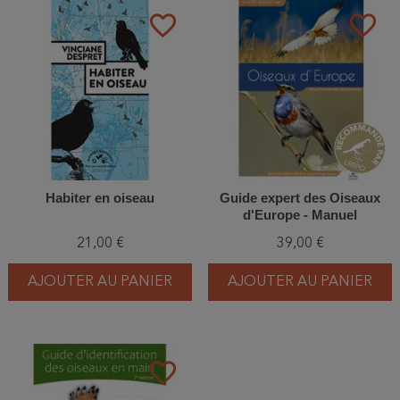
favorite_border
favorite_border
Habiter en oiseau
Guide expert des Oiseaux
d'Europe - Manuel
d'Identification
21,00 €
39,00 €
Photographique
AJOUTER AU PANIER
AJOUTER AU PANIER
favorite_border