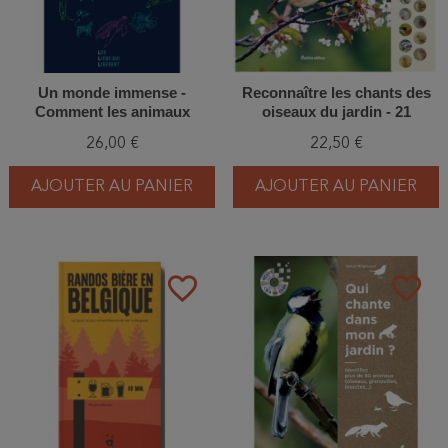
Un monde immense -
Reconnaître les chants des
Comment les animaux
oiseaux du jardin - 21
perçoivent le monde
oiseaux à écouter
26,00 €
22,50 €
AJOUTER AU PANIER
AJOUTER AU PANIER
favorite_border
favorite_border