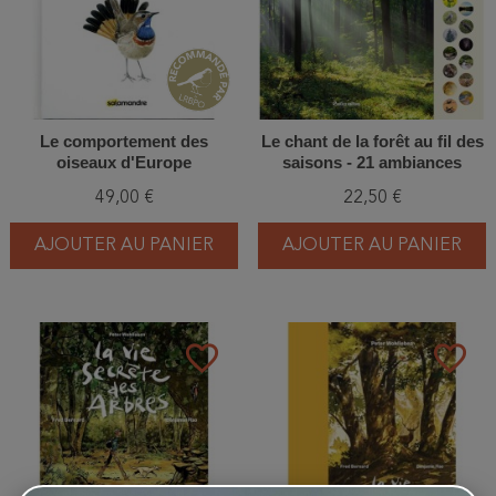
Le comportement des
Le chant de la forêt au fil des
oiseaux d'Europe
saisons - 21 ambiances
forestières à écouter
49,00 €
22,50 €
AJOUTER AU PANIER
AJOUTER AU PANIER
favorite_border
favorite_border