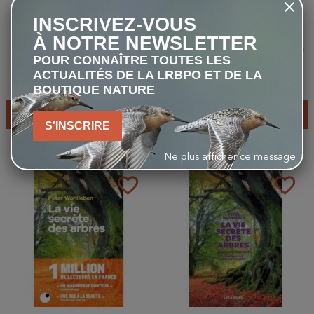
INSCRIVEZ-VOUS
À NOTRE NEWSLETTER
La Vie secrète des arbres en
La vie secrète des arbres en
POUR CONNAÎTRE TOUTES LES
BD
bande dessinée - Édition
ACTUALITÉS DE LA LRBPO ET DE LA
Luxe (BD)
29,90 €
39,00 €
BOUTIQUE NATURE
AJOUTER AU PANIER
AJOUTER AU PANIER
S'INSCRIRE
Ne plus afficher ce message
favorite_border
favorite_border