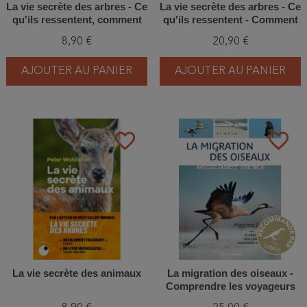
La vie secrète des arbres - Ce
La vie secrète des arbres - Ce
qu'ils ressentent, comment
qu'ils ressentent - Comment
ils communiquent
ils communiquent - Edition
8,90 €
20,90 €
normale
AJOUTER AU PANIER
AJOUTER AU PANIER
favorite_border
favorite_border
La vie secrète des animaux
La migration des oiseaux -
Comprendre les voyageurs
du ciel