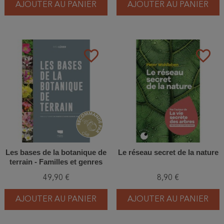
AJOUTER AU PANIER
AJOUTER AU PANIER
favorite_border
favorite_border
Les bases de la botanique de
Le réseau secret de la nature
terrain - Familles et genres
de plantes à fleurs d'Europe
49,90 €
8,90 €
tempérée
AJOUTER AU PANIER
AJOUTER AU PANIER