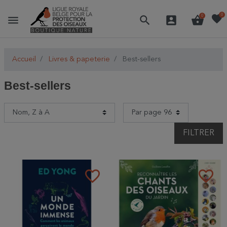
favorite
0
menu
search
account_box
shopping_basket
0
Accueil
Livres & papeterie
Best-sellers
Best-sellers
FILTRER
favorite_border
favorite_border