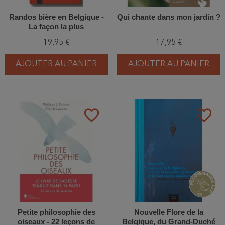
Randos bière en Belgique -
Qui chante dans mon jardin ?
La façon la plus
rafraîchissante de voir la
19,95 €
17,95 €
Belgique
AJOUTER AU PANIER
AJOUTER AU PANIER
favorite_border
favorite_border
Petite philosophie des
Nouvelle Flore de la
oiseaux - 22 leçons de
Belgique, du Grand-Duché