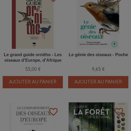
Le grand guide ornitho - Les
Le génie des oiseaux - Poche
oiseaux d'Europe, d'Afrique
du Nord et du Moyen-Orient
55,00 €
9,65 €
AJOUTER AU PANIER
AJOUTER AU PANIER
favorite_border
favorite_border