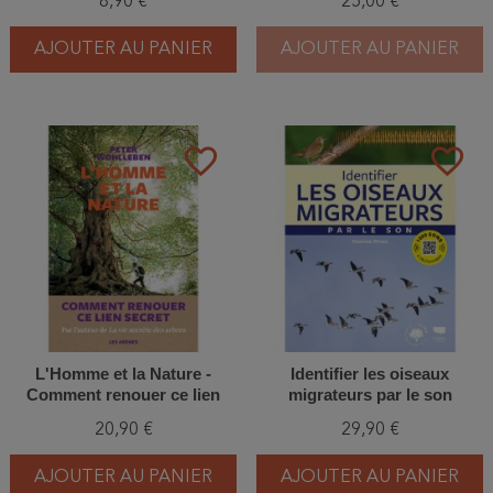
8,90 €
25,00 €
AJOUTER AU PANIER
AJOUTER AU PANIER
favorite_border
favorite_border
L'Homme et la Nature -
Identifier les oiseaux
Comment renouer ce lien
migrateurs par le son
secret
20,90 €
29,90 €
AJOUTER AU PANIER
AJOUTER AU PANIER