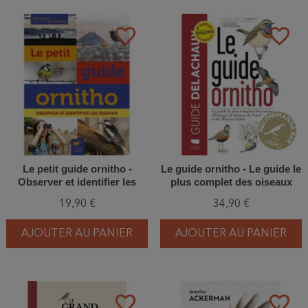
favorite_border
favorite_border
Le petit guide ornitho -
Le guide ornitho - Le guide le
Observer et identifier les
plus complet des oiseaux
oiseaux
d'Europe, d'Afrique du Nord
19,90 €
34,90 €
et du Moyen-Orient - Edition
2023
AJOUTER AU PANIER
AJOUTER AU PANIER
favorite_border
favorite_border