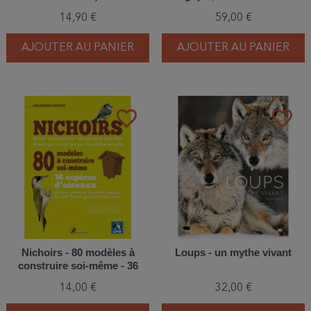
sérénité inspirées des
de Luxembourg, du Nord de
14,90 €
59,00 €
oiseaux
la France et des Régions
voisines
AJOUTER AU PANIER
AJOUTER AU PANIER
favorite_border
favorite_border
Nichoirs - 80 modèles à
Loups - un mythe vivant
construire soi-même - 36
espèces d'oiseaux
14,00 €
32,00 €